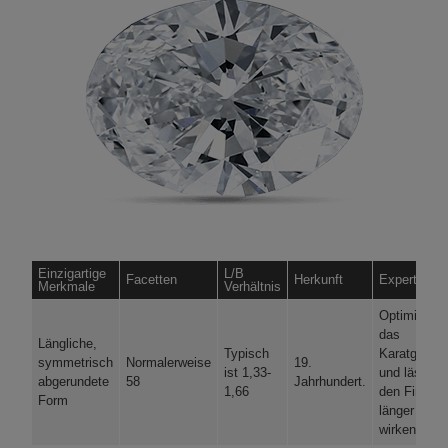
Einzigartige
L/B
Facetten
Herkunft
Expertentip
Merkmale
Verhältnis
Optimiert
das
Längliche,
Typisch
Karatgewich
symmetrisch
Normalerweise
19.
ist 1,33-
und lässt
abgerundete
58
Jahrhundert.
1,66
den Finger
Form
länger
wirken.