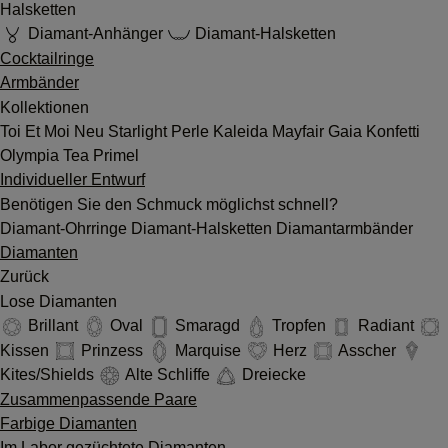
Halsketten
Diamant-Anhänger
Diamant-Halsketten
Cocktailringe
Armbänder
Kollektionen
Toi Et Moi
Neu
Starlight
Perle
Kaleida
Mayfair
Gaia
Konfetti
Olympia
Tea
Primel
Individueller Entwurf
Benötigen Sie den Schmuck möglichst schnell?
Diamant-Ohrringe
Diamant-Halsketten
Diamantarmbänder
Diamanten
Zurück
Lose Diamanten
Brillant
Oval
Smaragd
Tropfen
Radiant
Kissen
Prinzess
Marquise
Herz
Asscher
Kites/Shields
Alte Schliffe
Dreiecke
Zusammenpassende Paare
Farbige Diamanten
Im Labor gezüchtete Diamanten