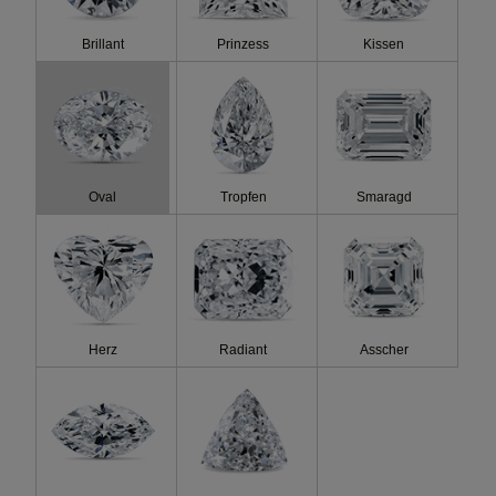
Kosten
Brillant
Prinzess
Kissen
Fluo
Oval
Tropfen
Smaragd
Herz
Radiant
Asscher