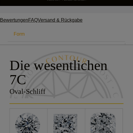
Bewertungen
FAQ
Versand & Rückgabe
Form
DIE 7C
Die wesentlichen
Karat
7C
Farbe
Oval-Schliff
Reinheit
Schliff
Zertifizierung