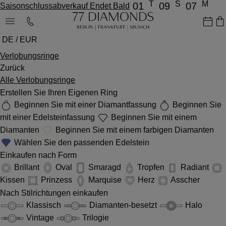
T
S
M
01
09
07
Saisonschlussabverkauf Endet Bald
DE / EUR
Verlobungsringe
Zurück
Alle Verlobungsringe
Erstellen Sie Ihren Eigenen Ring
Beginnen Sie mit einer Diamantfassung
Beginnen Sie
mit einer Edelsteinfassung
Beginnen Sie mit einem
Diamanten
Beginnen Sie mit einem farbigen Diamanten
Wählen Sie den passenden Edelstein
Einkaufen nach Form
Brillant
Oval
Smaragd
Tropfen
Radiant
Kissen
Prinzess
Marquise
Herz
Asscher
Nach Stilrichtungen einkaufen
Klassisch
Diamanten-besetzt
Halo
Vintage
Trilogie