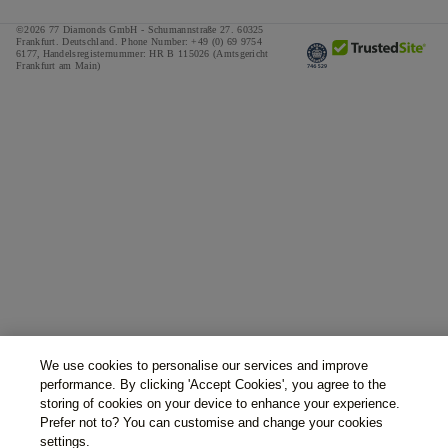
©2026 77 Diamonds GmbH -
Schumannstraße 27. 60325
Frankfurt. Deutschland.
Phone Number:
+49 (0) 69 9754
6177,
Handelsregisternummer: HR B 115026 (Amtsgericht
Frankfurt am Main)
We use cookies to personalise our services and improve
performance. By clicking 'Accept Cookies', you agree to the
storing of cookies on your device to enhance your experience.
Prefer not to? You can customise and change your cookies
settings.