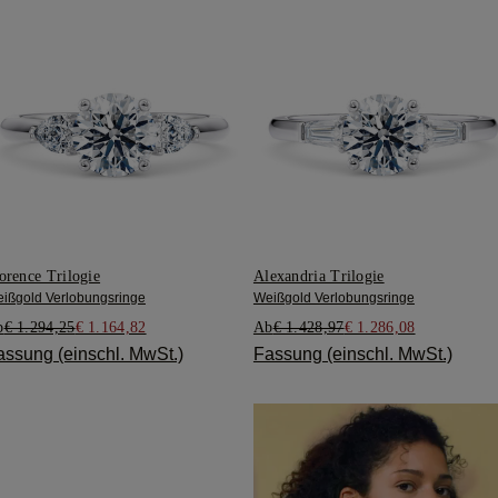
orence Trilogie
Alexandria Trilogie
ißgold Verlobungsringe
Weißgold Verlobungsringe
b
€ 1.294,25
€ 1.164,82
Ab
€ 1.428,97
€ 1.286,08
assung (einschl. MwSt.)
Fassung (einschl. MwSt.)