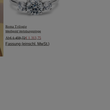
Roma Trilogie
Weißgold Verlobungsringe
Ab
€ 1.459,72
€ 1.313,75
Fassung (einschl. MwSt.)