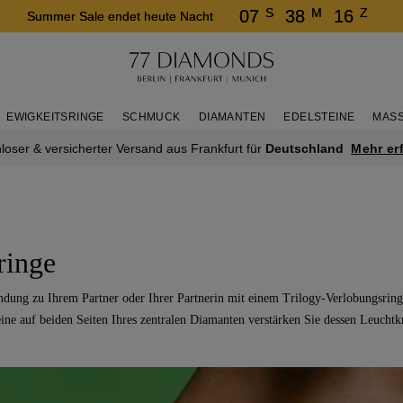
S
M
Z
07
38
16
Summer Sale endet heute Nacht
EWIGKEITSRINGE
SCHMUCK
DIAMANTEN
EDELSTEINE
MASS
Mehr er
loser & versicherter Versand aus Frankfurt für
Deutschland
ringe
Bindung zu Ihrem Partner oder Ihrer Partnerin mit einem Trilogy-Verlobungsri
ine auf beiden Seiten Ihres zentralen Diamanten verstärken Sie dessen Leuchtk