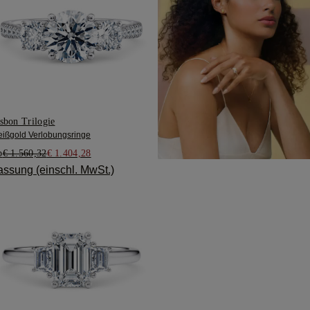
sbon Trilogie
ißgold Verlobungsringe
b
€ 1.560,32
€ 1.404,28
assung (einschl. MwSt.)