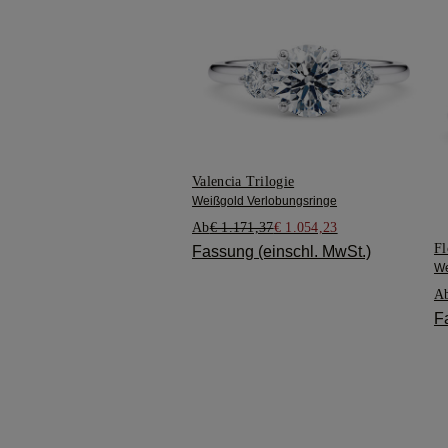
Valencia Trilogie
Weißgold Verlobungsringe
Ab
€ 1.171,37
€ 1.054,23
Fl
Fassung (einschl. MwSt.)
We
A
F