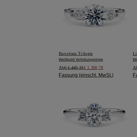
Barcelona Trilogie
Li
Weißgold Verlobungsringe
We
Ab
€ 1.445,31
€ 1.300,78
A
Fassung (einschl. MwSt.)
F