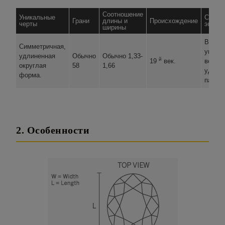
Соотношение
Уникальные
Совет
Грани
длины и
Происхождение
черты
экспер
ширины
Визуа
Симметричная,
увели
удлиненная
Обычно
Обычно 1,33-
й
19
век.
вес и
округлая
58
1,66
удлин
форма.
пальц
2. Особенности