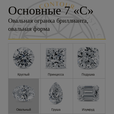
Основные 7 «С»
Карат
Овальная огранка бриллианта,
Цвет
овальная форма
Чистота
Огранка
Сертификация
Стоимость
Круглый
Принцесса
Подушка
Флуоресценция
Овальный
Груша
Изумруд