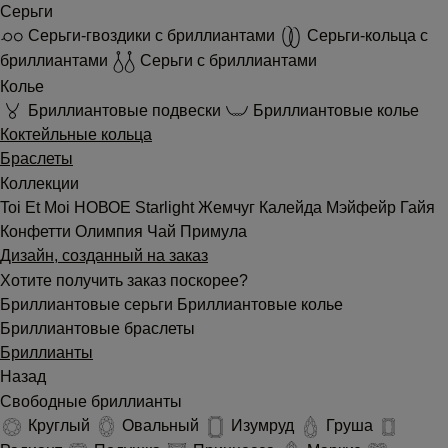
Серьги
Серьги-гвоздики с бриллиантами
Серьги-кольца с
бриллиантами
Серьги с бриллиантами
Колье
Бриллиантовые подвески
Бриллиантовые колье
Коктейльные кольца
Браслеты
Коллекции
Toi Et Moi
НОВОЕ
Starlight
Жемчуг
Калейда
Мэйфейр
Гайя
Конфетти
Олимпия
Чай
Примула
Дизайн, созданный на заказ
Хотите получить заказ поскорее?
Бриллиантовые серьги
Бриллиантовые колье
Бриллиантовые браслеты
Бриллианты
Назад
Свободные бриллианты
Круглый
Овальный
Изумруд
Груша