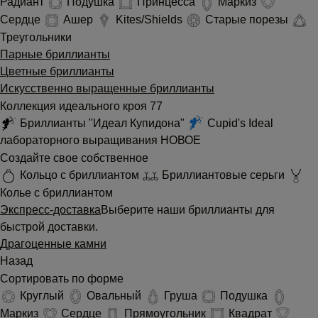
Радиант
Подушка
Принцесса
Маркиз
Сердце
Ашер
Kites/Shields
Старые порезы
Треугольники
Парные бриллианты
Цветные бриллианты
Искусственно выращенные бриллианты
Коллекция идеального кроя 77
Бриллианты "Идеал Купидона"
Cupid's Ideal
лабораторного выращивания
НОВОЕ
Создайте свое собственное
Кольцо с бриллиантом
Бриллиантовые серьги
Колье с бриллиантом
Экспресс-доставка
Выберите наши бриллианты для
быстрой доставки.
Драгоценные камни
Назад
Сортировать по форме
Круглый
Овальный
Груша
Подушка
Маркиз
Сердце
Прямоугольник
Квадрат