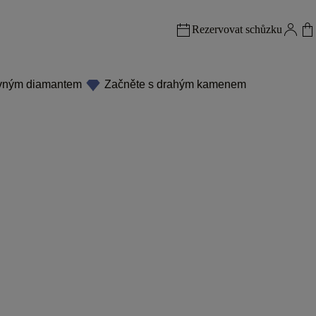
Rezervovat schůzku
evným diamantem
Začněte s drahým kamenem