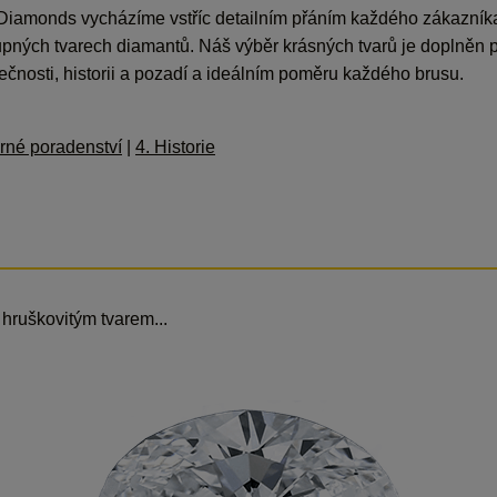
iamonds vycházíme vstříc detailním přáním každého zákazníka 
upných tvarech diamantů. Náš výběr krásných tvarů je doplněn
čnosti, historii a pozadí a ideálním poměru každého brusu.
rné poradenství
|
4. Historie
hruškovitým tvarem...