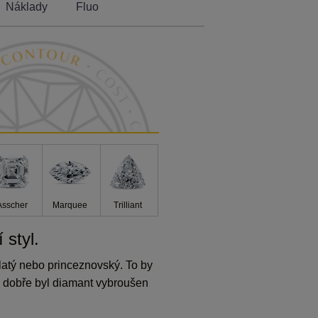
Náklady
Fluo
Asscher
Marquee
Trilliant
 styl.
ulatý nebo princeznovský. To by
k dobře byl diamant vybroušen