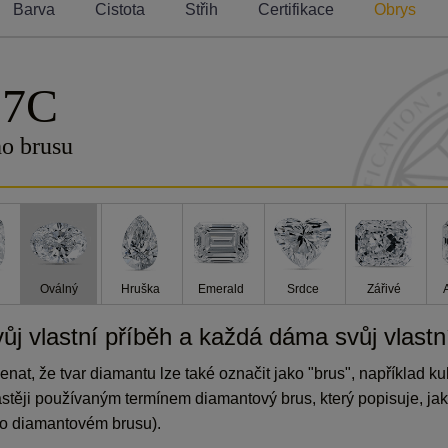
Barva
Cistota
Střih
Certifikace
Obrys
 7C
o brusu
Oválný
Hruška
Emerald
Srdce
Zářivé
j vlastní příběh a každá dáma svůj vlastní
nat, že tvar diamantu lze také označit jako "brus", například k
těji používaným termínem diamantový brus, který popisuje, ja
t o diamantovém brusu).