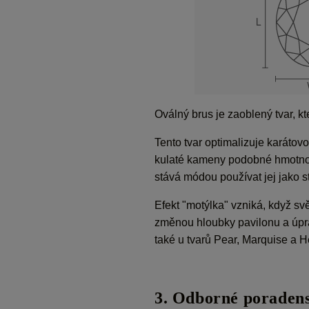
Oválný brus je zaoblený tvar, k
Tento tvar optimalizuje karáto
kulaté kameny podobné hmotnosti
stává módou používat jej jako 
Efekt "motýlka" vzniká, když svě
změnou hloubky pavilonu a úpravo
také u tvarů Pear, Marquise a H
3. Odborné poradens