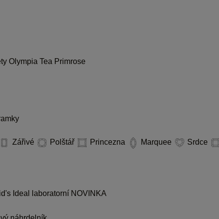
ety
Olympia
Tea
Primrose
ramky
Zářivé
Polštář
Princezna
Marquee
Srdce
d's Ideal laboratorní
NOVINKA
ý náhrdelník