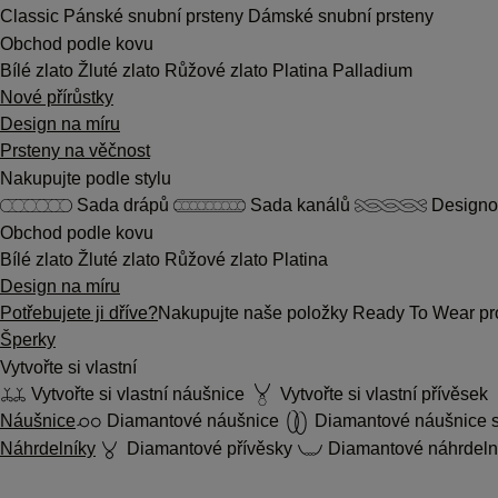
Classic
Pánské snubní prsteny
Dámské snubní prsteny
Obchod podle kovu
Bílé zlato
Žluté zlato
Růžové zlato
Platina
Palladium
Nové přírůstky
Design na míru
Prsteny na věčnost
Nakupujte podle stylu
Sada drápů
Sada kanálů
Designo
Obchod podle kovu
Bílé zlato
Žluté zlato
Růžové zlato
Platina
Design na míru
Potřebujete ji dříve?
Nakupujte naše položky Ready To Wear pro
Šperky
Vytvořte si vlastní
Vytvořte si vlastní náušnice
Vytvořte si vlastní přívěsek
Náušnice
Diamantové náušnice
Diamantové náušnice s
Náhrdelníky
Diamantové přívěsky
Diamantové náhrdeln