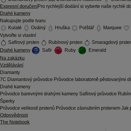
Expresní doručení
Pro rychlejší dodání si vyberte naše rychlé 
Drahé kameny
Nakupujte podle tvaru
Kulaté
Oválný
Hruška
Polštář
Marquee
Vytvořte si vlastní
Safírový prsten
Rubínový prsten
Smaragdový prste
Drahé kameny
Safír
Ruby
Emerald
Na zakázku
Vzdělávání
Diamanty
7C
Diamantový průvodce
Průvodce laboratorně pěstovanými 
Drahé kameny
Průvodce barevnými drahými kameny
Safírový průvodce
Rubín
Šperky
Průvodce velikostí prstenů
Průvodce zásnubním prstenem
Jak 
Odpovědnost
The Notebook