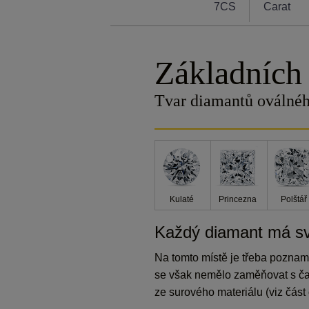
7CS
Carat
Základních
Tvar diamantů oválnéh
Kulaté
Princezna
Polštář
Každý diamant má svů
Na tomto místě je třeba pozname
se však nemělo zaměňovat s čas
ze surového materiálu (viz čás