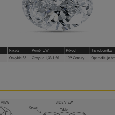
Facets
Poměr L/W
Původ
Tip odborníka
th
Obvykle 58
Obvykle 1,33-1,66
19
Century.
Optimalizuje hm