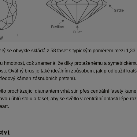
terý se obvykle skládá z 58 faset s typickým poměrem mezi 1,33 
vou hmotnost, což znamená, že díky protaženému a symetrickému
. Oválný brus je také ideálním způsobem, jak prodloužit kratší
středový kámen zásnubních prstenů.
tlo procházející diamantem vrhá stín přes centrální fasety kamen
u úhlů stolu a faset, aby se světlo v centrální oblasti lépe rozp
eart.
tví