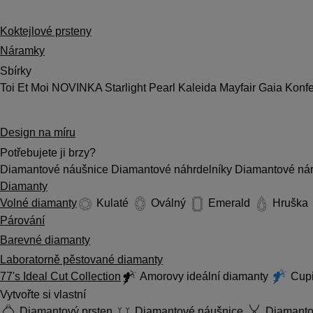
Koktejlové prsteny
Náramky
Sbírky
Toi Et Moi
NOVINKA
Starlight
Pearl
Kaleida
Mayfair
Gaia
Konf
Design na míru
Potřebujete ji brzy?
Diamantové náušnice
Diamantové náhrdelníky
Diamantové ná
Diamanty
Volné diamanty
Kulaté
Oválný
Emerald
Hruška
Párování
Barevné diamanty
Laboratorně pěstované diamanty
77's Ideal Cut Collection
Amorovy ideální diamanty
Cupi
Vytvořte si vlastní
Diamantový prsten
Diamantové náušnice
Diamantov