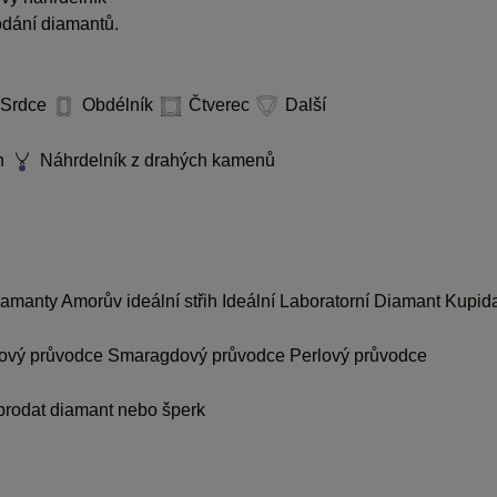
dodání diamantů.
Srdce
Obdélník
Čtverec
Další
n
Náhrdelník z drahých kamenů
diamanty
Amorův ideální střih
Ideální Laboratorní Diamant Kupid
ový průvodce
Smaragdový průvodce
Perlový průvodce
prodat diamant nebo šperk