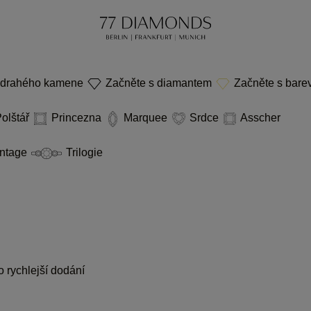
 drahého kamene
Začněte s diamantem
Začněte s bar
olštář
Princezna
Marquee
Srdce
Asscher
ntage
Trilogie
 rychlejší dodání