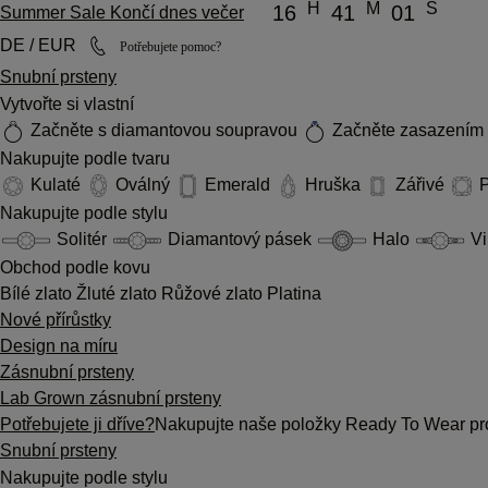
H
M
S
16
41
01
Summer Sale Končí dnes večer
DE / EUR
Potřebujete pomoc?
Snubní prsteny
Vytvořte si vlastní
Začněte s diamantovou soupravou
Začněte zasazením
Nakupujte podle tvaru
Kulaté
Oválný
Emerald
Hruška
Zářivé
P
Nakupujte podle stylu
Solitér
Diamantový pásek
Halo
Vi
Obchod podle kovu
Bílé zlato
Žluté zlato
Růžové zlato
Platina
Nové přírůstky
Design na míru
Zásnubní prsteny
Lab Grown zásnubní prsteny
Potřebujete ji dříve?
Nakupujte naše položky Ready To Wear pro
Snubní prsteny
Nakupujte podle stylu