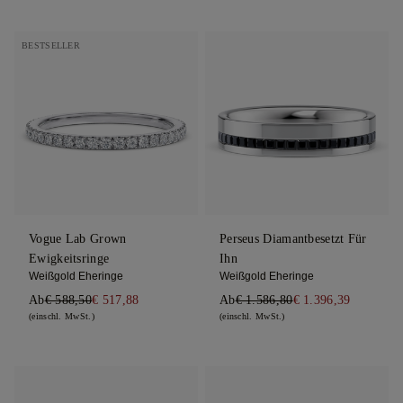
BESTSELLER
Vogue Lab Grown
Perseus Diamantbesetzt Für
Ewigkeitsringe
Ihn
Weißgold Eheringe
Weißgold Eheringe
Ab
€ 588,50
€ 517,88
Ab
€ 1.586,80
€ 1.396,39
(einschl. MwSt.)
(einschl. MwSt.)