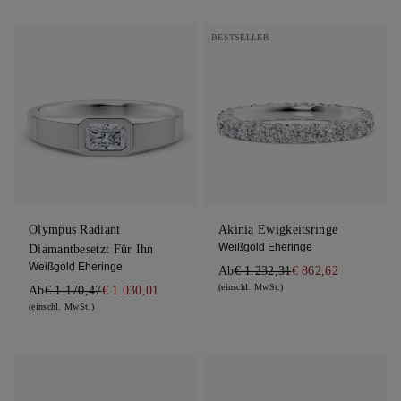
BESTSELLER
Olympus Radiant
Akinia Ewigkeitsringe
Weißgold Eheringe
Diamantbesetzt Für Ihn
Weißgold Eheringe
Ab
€ 1.232,31
€ 862,62
(einschl. MwSt.)
Ab
€ 1.170,47
€ 1.030,01
(einschl. MwSt.)