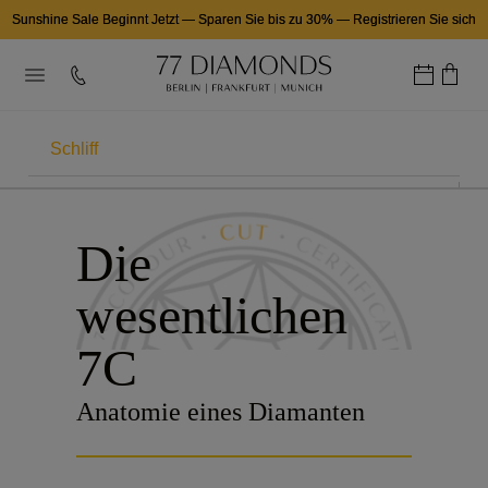
Sunshine Sale Beginnt Jetzt
—
Sparen Sie bis zu 30%
—
Registrieren Sie sich
Schliff
DIE 7C
Die
Karat
wesentlichen
Farbe
7C
Reinheit
Anatomie eines Diamanten
Zertifizierung
Form