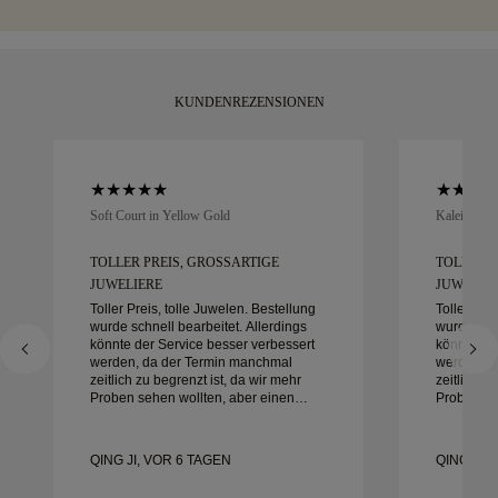
umtauschen.
Moment.
KUNDENREZENSIONEN
Soft Court in Yellow Gold
Kaleida Oc
TOLLER PREIS, GROSSARTIGE J
TOLLER P
UWELIERE
UWELIER
Toller Preis, tolle Juwelen. Bestellung
Toller Pre
wurde schnell bearbeitet. Allerdings
wurde schn
könnte der Service besser verbessert
könnte de
werden, da der Termin manchmal
werden, d
zeitlich zu begrenzt ist, da wir mehr
zeitlich z
Proben sehen wollten, aber einen
Proben se
anderen Tagestermin buchen müssen.
anderen T
Insgesamt gute Erfahrung,
Insgesamt
hochwertiger Schmuck. Meine Frau ist
hochwerti
QING JI, VOR 6 TAGEN
QING JI,
glücklich.
glücklich.