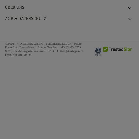
Kontaktieren Sie uns
ÜBER UNS
Termin vereinbaren
Unsere Geschichte
AGB & DATENSCHUTZ
FAQ
Unsere Showrooms
Datenschutzbestimmungen
Versand & Rückgabe
Unser Versprechen
Cookie-Richtlinie
©2026 77 Diamonds GmbH -
Schumannstraße 27. 60325
Allgemeine Geschäftsbedingungen zur Finanzierung
Verantwortungsvolle Beschaffung
Frankfurt. Deutschland.
Phone Number:
+49 (0) 69 9754
Allgemeine Geschäftsbedingungen
6177,
Handelsregisternummer: HR B 115026 (Amtsgericht
Frankfurt am Main)
Rechner für Steuern & Abgaben
Medien
Impressum
Sonderangebote
Preise
Referenzen
Jobs
The Notebook