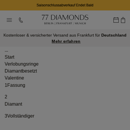
Saisonschlussabverkauf Endet Bald
Kostenloser & versicherter Versand aus Frankfurt für
Deutschland
Mehr erfahren
...
Start
Verlobungsringe
Diamantbesetzt
Valentine
1
Fassung
2
Diamant
3
Vollständiger