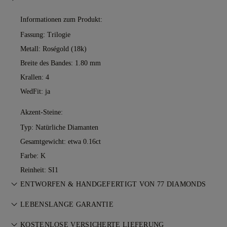
Informationen zum Produkt:
Fassung: Trilogie
Metall:
Roségold (18k)
Breite des Bandes: 1.80 mm
Krallen: 4
WedFit: ja
Akzent-Steine:
Typ: Natürliche Diamanten
Gesamtgewicht: etwa 0.16ct
Farbe: K
Reinheit: SI1
ENTWORFEN & HANDGEFERTIGT VON 77 DIAMONDS
Feinschliff der Schmuckkunst — Stück für Stück. Erleben Sie
LEBENSLANGE GARANTIE
Ihre Ideen, gefertigt von den Meisterjuwelieren von 77
Bei jedem Kauf bei 77 Diamonds erhalten Sie eine
Diamonds.
KOSTENLOSE VERSICHERTE LIEFERUNG