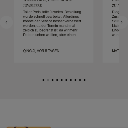
UWELIERE
ZU ARBEIT
Toller Preis, tolle Juwelen. Bestellung
Diego war
wurde schnell bearbeitet. Allerdings
Zusammena
könnte der Service besser verbessert
Sein Diens
werden, da der Termin manchmal
Liebe zum
zeitlich zu begrenzt ist, da wir mehr
Ende auße
Proben sehen wollten, aber einen
wurde gen
anderen Tagestermin buchen müssen.
alles war 
Insgesamt gute Erfahrung,
mit der Er
hochwertiger Schmuck. Meine Frau ist
und empfe
QING JI, VOR 5 TAGEN
MATEUSZ
glücklich.
nach wund
Eheringen