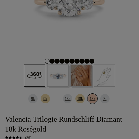
9k
9k
18k
18k
18k
Pt
Valencia Trilogie Rundschliff Diamant
18k Roségold
(36)