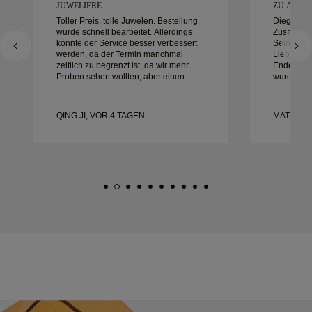
UWELIERE
ZU ARBEIT
Toller Preis, tolle Juwelen. Bestellung
Diego war
wurde schnell bearbeitet. Allerdings
Zusammena
könnte der Service besser verbessert
Sein Diens
werden, da der Termin manchmal
Liebe zum
zeitlich zu begrenzt ist, da wir mehr
Ende auße
Proben sehen wollten, aber einen
wurde gen
anderen Tagestermin buchen müssen.
alles war 
Insgesamt gute Erfahrung,
mit der Er
hochwertiger Schmuck. Meine Frau ist
und empfe
QING JI, VOR 4 TAGEN
MATEUSZ
glücklich.
nach wund
Eheringen