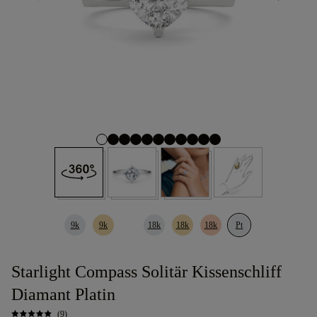
9k
9k
18k
18k
18k
Pt
Starlight Compass Solitär Kissenschliff
Diamant Platin
(9)