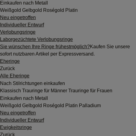
Einkaufen nach Metall
Weißgold
Gelbgold
Roségold
Platin
Neu eingetroffen
Individueller Entwurf
Verlobungsringe
Laborgezüchtete Verlobungsringe
Sie wünschen Ihre Ringe frühestmöglich?
Kaufen Sie unsere
sofort nutzbaren Artikel per Expressversand.
Eheringe
Zurück
Alle Eheringe
Nach Stilrichtungen einkaufen
Klassisch
Trauringe für Männer
Trauringe für Frauen
Einkaufen nach Metall
Weißgold
Gelbgold
Roségold
Platin
Palladium
Neu eingetroffen
Individueller Entwurf
Ewigkeitsringe
Zurück