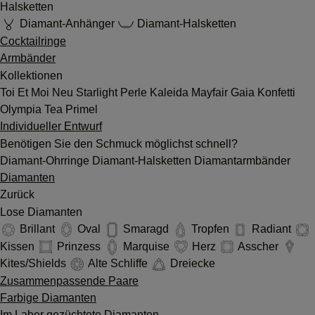
Halsketten
Diamant-Anhänger
Diamant-Halsketten
Cocktailringe
Armbänder
Kollektionen
Toi Et Moi
Neu
Starlight
Perle
Kaleida
Mayfair
Gaia
Konfetti
Olympia
Tea
Primel
Individueller Entwurf
Benötigen Sie den Schmuck möglichst schnell?
Diamant-Ohrringe
Diamant-Halsketten
Diamantarmbänder
Diamanten
Zurück
Lose Diamanten
Brillant
Oval
Smaragd
Tropfen
Radiant
Kissen
Prinzess
Marquise
Herz
Asscher
Kites/Shields
Alte Schliffe
Dreiecke
Zusammenpassende Paare
Farbige Diamanten
Im Labor gezüchtete Diamanten