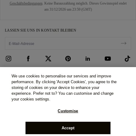
Geschäftsbedingungen
. Keine Barauszahlung möglich. Dieses Gewinnspiel endet
am 31/12/2026 um 23:59 (GMT)
LASSEN SIE UNS IN KONTAKT BLEIBEN
KUNDENSERVICE
We use cookies to personalise our services and improve
performance. By clicking 'Accept Cookies', you agree to the
Kontaktieren Sie uns
ÜBER UNS
storing of cookies on your device to enhance your
experience. Prefer not to? You can customise and change
Termin vereinbaren
Unsere Geschichte
AGB & DATENSCHUTZ
your cookies settings.
FAQ
Unsere Showrooms
Datenschutzbestimmungen
Customise
Versand & Rückgabe
Unser Versprechen
Cookie-Richtlinie
©2026 77 Diamonds GmbH -
Schumannstraße 27. 60325
Allgemeine Geschäftsbedingungen zur Finanzierung
Verantwortungsvolle Beschaffung
Frankfurt. Deutschland.
Phone Number:
+49 (0) 69 9754
Allgemeine Geschäftsbedingungen
Accept
6177,
Handelsregisternummer: HR B 115026 (Amtsgericht
Frankfurt am Main)
Rechner für Steuern & Abgaben
Medien
Impressum