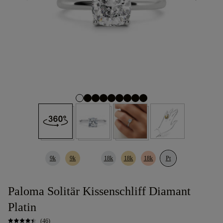
9k
9k
18k
18k
18k
Pt
Paloma Solitär Kissenschliff Diamant
Platin
(46)