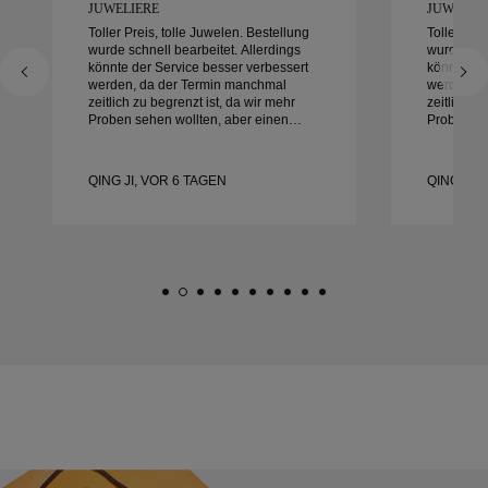
UWELIERE
UWELIER
Toller Preis, tolle Juwelen. Bestellung
Toller Pre
wurde schnell bearbeitet. Allerdings
wurde schn
könnte der Service besser verbessert
könnte de
werden, da der Termin manchmal
werden, d
zeitlich zu begrenzt ist, da wir mehr
zeitlich z
Proben sehen wollten, aber einen
Proben se
anderen Tagestermin buchen müssen.
anderen T
Insgesamt gute Erfahrung,
Insgesamt
hochwertiger Schmuck. Meine Frau ist
hochwerti
QING JI, VOR 6 TAGEN
QING JI,
glücklich.
glücklich.