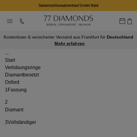
Saisonschlussabverkauf Endet Bald
Kostenloser & versicherter Versand aus Frankfurt für
Deutschland
Mehr erfahren
...
Start
Verlobungsringe
Diamantbesetzt
Oxford
1
Fassung
2
Diamant
3
Vollständiger