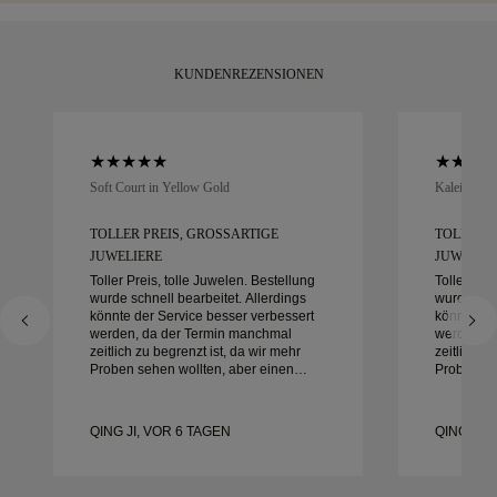
KUNDENREZENSIONEN
Soft Court in Yellow Gold
Kaleida Oc
TOLLER PREIS, GROSSARTIGE J
TOLLER P
UWELIERE
UWELIER
Toller Preis, tolle Juwelen. Bestellung
Toller Pre
wurde schnell bearbeitet. Allerdings
wurde schn
könnte der Service besser verbessert
könnte de
werden, da der Termin manchmal
werden, d
zeitlich zu begrenzt ist, da wir mehr
zeitlich z
Proben sehen wollten, aber einen
Proben se
anderen Tagestermin buchen müssen.
anderen T
Insgesamt gute Erfahrung,
Insgesamt
hochwertiger Schmuck. Meine Frau ist
hochwerti
QING JI, VOR 6 TAGEN
QING JI,
glücklich.
glücklich.