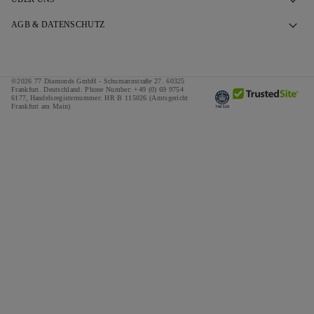
Termin vereinbaren
Unsere Geschichte
AGB & DATENSCHUTZ
FAQ
Unsere Showrooms
Datenschutzbestimmungen
Versand & Rückgabe
Unser Versprechen
Cookie-Richtlinie
©2026 77 Diamonds GmbH -
Schumannstraße 27. 60325
Allgemeine Geschäftsbedingungen zur Finanzierung
Verantwortungsvolle Beschaffung
Frankfurt. Deutschland.
Phone Number:
+49 (0) 69 9754
Allgemeine Geschäftsbedingungen
6177,
Handelsregisternummer: HR B 115026 (Amtsgericht
Frankfurt am Main)
Rechner für Steuern & Abgaben
Medien
Impressum
Sonderangebote
Preise
Referenzen
Jobs
The Notebook