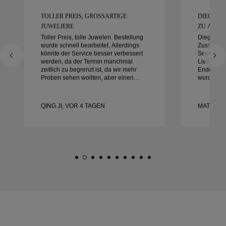
TOLLER PREIS, GROSSARTIGE J
DIEGO W
UWELIERE
ZU ARBEIT
Toller Preis, tolle Juwelen. Bestellung
Diego war
wurde schnell bearbeitet. Allerdings
Zusammena
könnte der Service besser verbessert
Sein Diens
werden, da der Termin manchmal
Liebe zum
zeitlich zu begrenzt ist, da wir mehr
Ende auße
Proben sehen wollten, aber einen
wurde gen
anderen Tagestermin buchen müssen.
alles war 
Insgesamt gute Erfahrung,
mit der Er
hochwertiger Schmuck. Meine Frau ist
und empfe
QING JI, VOR 4 TAGEN
MATEUSZ
glücklich.
nach wund
Eheringen