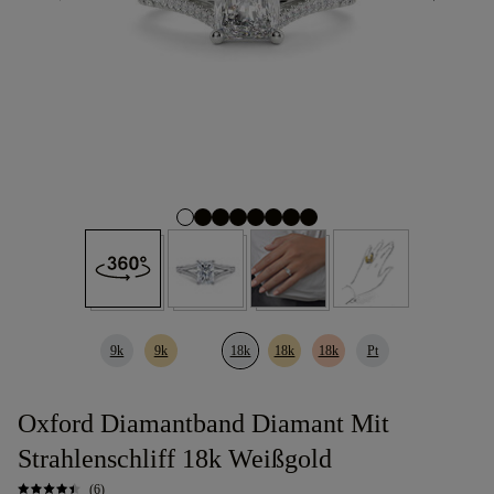
9k
9k
18k
18k
18k
Pt
Oxford Diamantband Diamant Mit
Strahlenschliff 18k Weißgold
(6)