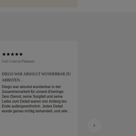
30 Tagen zurückgeben oder umtauschen.
reit für Ihren Moment.
Soft Court in Platinum
Traditional Court in Pl
DIEGO WAR ABSOLUT WUNDERBAR ZU
ICH HABE MEINEN
ARBEITEN...
BESTELLT
Diego war absolut wunderbar in der
Ich habe meinen Eher
Zusammenarbeit für unsere Eheringe.
Kam wie erwartet a
Sein Dienst, seine Sorgfalt und seine
verpackt. Mein Platin
Liebe zum Detail waren von Anfang bis
schön, und ich bin s
Ende außergewöhnlich. Jedes Detail
wurde genau richtig behandelt, und alles
war pünktlich fertig. Wir könnten mit der
Erfahrung nicht glücklicher sein und
empfehlen ihn jedem sehr, der nach
wunderschönen, gut gefertigten Eheringen
sucht.