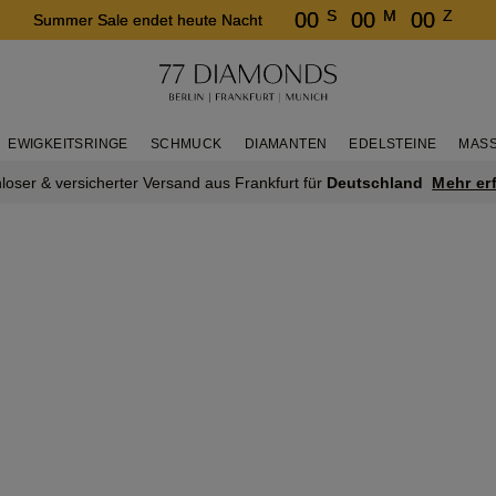
S
M
Z
00
00
00
Summer Sale endet heute Nacht
EWIGKEITSRINGE
SCHMUCK
DIAMANTEN
EDELSTEINE
MASS
Mehr er
loser & versicherter Versand aus Frankfurt für
Deutschland