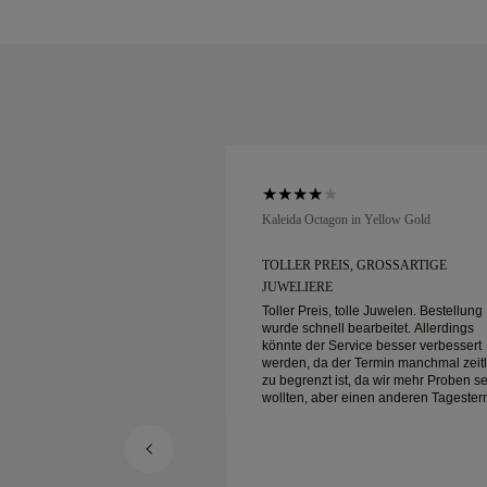
low Gold
Kaleida Octagon in Yellow Gold
GROSSARTIGE J
TOLLER PREIS, GROSSARTIGE J
UWELIERE
le Juwelen. Bestellung
Toller Preis, tolle Juwelen. Bestellung
arbeitet. Allerdings
wurde schnell bearbeitet. Allerdings
ice besser verbessert
könnte der Service besser verbessert
Termin manchmal zeitlich
werden, da der Termin manchmal zeitl
 da wir mehr Proben sehen
zu begrenzt ist, da wir mehr Proben s
inen anderen Tagestermin
wollten, aber einen anderen Tagester
te
buchen müssen. Insgesamt gute
wertiger Schmuck. Meine
Erfahrung, hochwertiger Schmuck. Me
.
Frau ist glücklich.