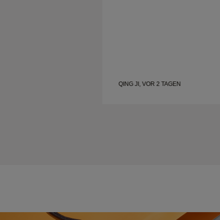
 TAGEN
QING JI, VOR 2 TAGEN