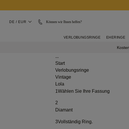
DE / EUR
Können wir Ihnen helfen?
VERLOBUNGSRINGE
EHERINGE
Kosten
...
Start
Verlobungsringe
Vintage
Lola
1
Wählen Sie Ihre Fassung
2
Diamant
3
Vollständig Ring.