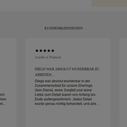
innerhalb von 
verpackt und be
KUNDENREZENSIONEN
Aurelle in Platinum
DIEGO WAR ABSOLUT WUNDERBAR ZU
ARBEITEN...
Diego war absolut wunderbar in der
Zusammenarbeit für unsere Eheringe.
Sein Dienst, seine Sorgfalt und seine
ich
Liebe zum Detail waren von Anfang bis
ehen
Ende außergewöhnlich. Jedes Detail
min
wurde genau richtig behandelt, und alles
war pünktlich fertig. Wir könnten mit der
ine
Erfahrung nicht glücklicher sein und
empfehlen ihn jedem sehr, der nach
wunderschönen, gut gefertigten Eheringen
sucht.