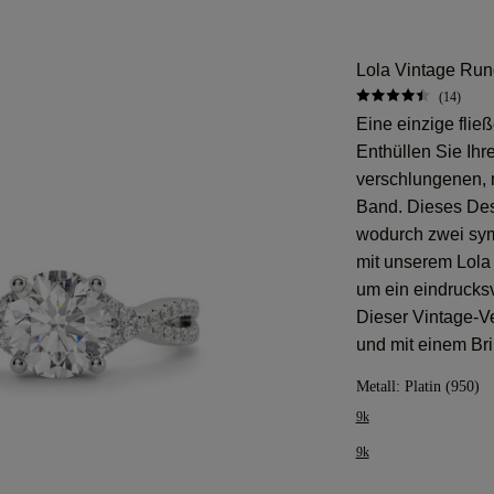
Lola Vintage Rund
(14)
Eine einzige fli
Enthüllen Sie Ihre
verschlungenen, 
Band. Dieses Desi
wodurch zwei sym
mit unserem Lola 
um ein eindrucksv
Dieser Vintage-Ver
und mit einem Bri
Metall:
Platin (950)
9k
9k