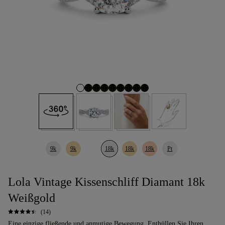
9k
9k
18k
18k
18k
Pt
Lola Vintage Kissenschliff Diamant 18k
Weißgold
(14)
Eine einzige fließende und anmutige Bewegung. Enthüllen Sie Ihren