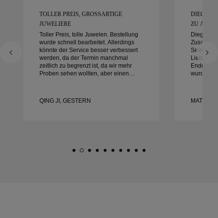
TOLLER PREIS, GROSSARTIGE J
DIEGO W
UWELIERE
ZU ARBEIT
Toller Preis, tolle Juwelen. Bestellung
Diego war
wurde schnell bearbeitet. Allerdings
Zusammena
könnte der Service besser verbessert
Sein Diens
werden, da der Termin manchmal
Liebe zum
zeitlich zu begrenzt ist, da wir mehr
Ende auße
Proben sehen wollten, aber einen
wurde gen
anderen Tagestermin buchen müssen.
alles war 
Insgesamt gute Erfahrung,
mit der Er
hochwertiger Schmuck. Meine Frau ist
und empfe
QING JI, GESTERN
MATEUSZ
glücklich.
nach wund
Eheringen