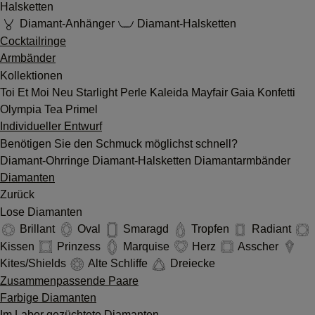
Halsketten
Diamant-Anhänger
Diamant-Halsketten
Cocktailringe
Armbänder
Kollektionen
Toi Et Moi
Neu
Starlight
Perle
Kaleida
Mayfair
Gaia
Konfetti
Olympia
Tea
Primel
Individueller Entwurf
Benötigen Sie den Schmuck möglichst schnell?
Diamant-Ohrringe
Diamant-Halsketten
Diamantarmbänder
Diamanten
Zurück
Lose Diamanten
Brillant
Oval
Smaragd
Tropfen
Radiant
Kissen
Prinzess
Marquise
Herz
Asscher
Kites/Shields
Alte Schliffe
Dreiecke
Zusammenpassende Paare
Farbige Diamanten
Im Labor gezüchtete Diamanten