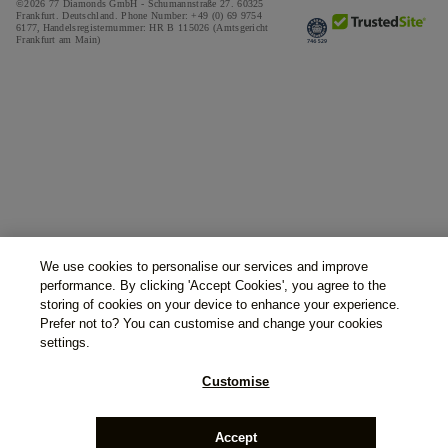
©2026 77 Diamonds GmbH -
Schumannstraße 27. 60325
Frankfurt. Deutschland.
Phone Number:
+49 (0) 69 9754
6177,
Handelsregisternummer: HR B 115026 (Amtsgericht
Frankfurt am Main)
We use cookies to personalise our services and improve
performance. By clicking 'Accept Cookies', you agree to the
storing of cookies on your device to enhance your experience.
Prefer not to? You can customise and change your cookies
settings.
Customise
Accept