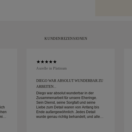
mit Ihrem Kauf 
charakteristisch
innerhalb von 
verpackt und be
KUNDENREZENSIONEN
Aurelle in Platinum
DIEGO WAR ABSOLUT WUNDERBAR ZU
ARBEITEN...
Diego war absolut wunderbar in der
Zusammenarbeit für unsere Eheringe.
Sein Dienst, seine Sorgfalt und seine
ich
Liebe zum Detail waren von Anfang bis
ehen
Ende außergewöhnlich. Jedes Detail
min
wurde genau richtig behandelt, und alles
war pünktlich fertig. Wir könnten mit der
ine
Erfahrung nicht glücklicher sein und
empfehlen ihn jedem sehr, der nach