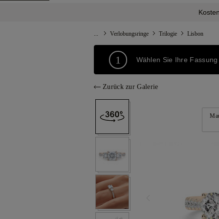
Kosten
...
Verlobungsringe
Trilogie
Lisbon
1
Wählen Sie Ihre Fassung
Zurück zur Galerie
Mau