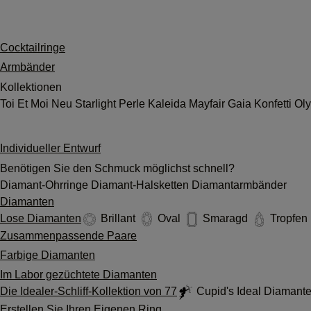
Cocktailringe
Armbänder
Kollektionen
Toi Et Moi
Neu
Starlight
Perle
Kaleida
Mayfair
Gaia
Konfetti
Ol
Individueller Entwurf
Benötigen Sie den Schmuck möglichst schnell?
Diamant-Ohrringe
Diamant-Halsketten
Diamantarmbänder
Diamanten
Lose Diamanten
Brillant
Oval
Smaragd
Tropfen
Zusammenpassende Paare
Farbige Diamanten
Im Labor gezüchtete Diamanten
Die Idealer-Schliff-Kollektion von 77
Cupid's Ideal Diamant
Erstellen Sie Ihren Eigenen Ring