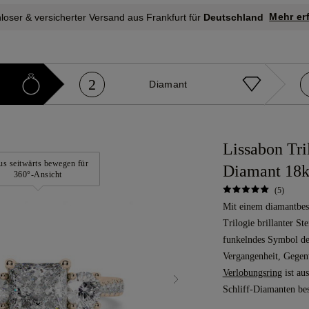
Mehr er
loser & versicherter Versand aus Frankfurt für
Deutschland
2
Diamant
Lissabon Tri
s seitwärts bewegen für
Diamant 18k
360°-Ansicht
(5)
Mit einem diamantbese
Trilogie brillanter St
funkelndes Symbol de
Vergangenheit, Gegen
Verlobungsring
ist au
Schliff-Diamanten bes