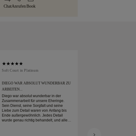
nicht ganz zufrieden sein, können Sie ihn
en gelben Box geliefert — stilvoll
Chat
Anrufen
Book
30 Tagen zurückgeben oder umtauschen.
reit für Ihren Moment.
Soft Court in Platinum
Traditional Court in
DIEGO WAR ABSOLUT WUNDERBAR ZU
ICH HABE MEINEN
ARBEITEN...
BESTELLT
Diego war absolut wunderbar in der
Ich habe meinen Eher
Zusammenarbeit für unsere Eheringe.
Kam wie erwartet a
Sein Dienst, seine Sorgfalt und seine
verpackt. Mein Platin
Liebe zum Detail waren von Anfang bis
schön, und ich bin s
Ende außergewöhnlich. Jedes Detail
wurde genau richtig behandelt, und alles
war pünktlich fertig. Wir könnten mit der
Erfahrung nicht glücklicher sein und
empfehlen ihn jedem sehr, der nach