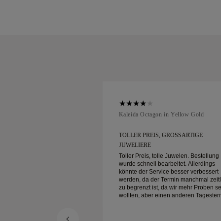
ellow Gold
Kaleida Octagon in Yellow Gold
GROSSARTIGE J
TOLLER PREIS, GROSSARTIGE J
UWELIERE
le Juwelen. Bestellung
Toller Preis, tolle Juwelen. Bestellung
arbeitet. Allerdings
wurde schnell bearbeitet. Allerdings
ice besser verbessert
könnte der Service besser verbessert
Termin manchmal zeitlich
werden, da der Termin manchmal zeitl
 da wir mehr Proben sehen
zu begrenzt ist, da wir mehr Proben s
inen anderen Tagestermin
wollten, aber einen anderen Tagester
te
buchen müssen. Insgesamt gute
wertiger Schmuck. Meine
Erfahrung, hochwertiger Schmuck. Me
.
Frau ist glücklich.