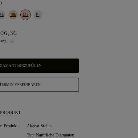
)
8k
18k
18k
Pt
806,36
ssung.
DIAMANT HINZUFÜGEN
TERMIN VEREINBAREN
 PRODUKT
m Produkt:
Akzent-Steine:
Typ: Natürliche Diamanten