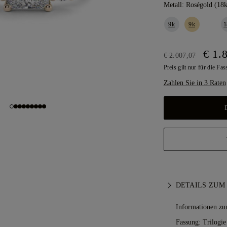
Metall:
Roségold (18k
9k
9k
1
€ 1.
€ 2.007,07
Preis gilt nur für die Fa
Zahlen Sie in 3 Raten
DETAILS ZUM
Informationen zu
Fassung: Trilogie