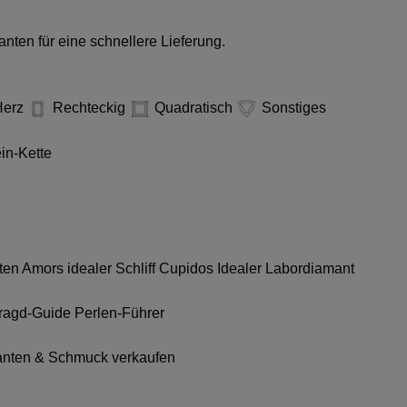
nten für eine schnellere Lieferung.
erz
Rechteckig
Quadratisch
Sonstiges
in-Kette
nten
Amors idealer Schliff
Cupidos Idealer Labordiamant
ragd-Guide
Perlen-Führer
nten & Schmuck verkaufen