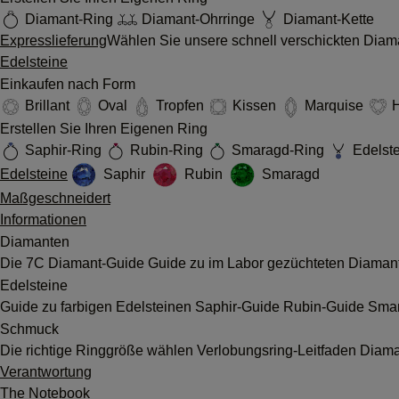
Diamant-Ring
Diamant-Ohrringe
Diamant-Kette
Expresslieferung
Wählen Sie unsere schnell verschickten Diama
Edelsteine
Einkaufen nach Form
Brillant
Oval
Tropfen
Kissen
Marquise
H
Erstellen Sie Ihren Eigenen Ring
Saphir-Ring
Rubin-Ring
Smaragd-Ring
Edelste
Edelsteine
Saphir
Rubin
Smaragd
Maßgeschneidert
Informationen
Diamanten
Die 7C
Diamant-Guide
Guide zu im Labor gezüchteten Diama
Edelsteine
Guide zu farbigen Edelsteinen
Saphir-Guide
Rubin-Guide
Sma
Schmuck
Die richtige Ringgröße wählen
Verlobungsring-Leitfaden
Diama
Verantwortung
The Notebook