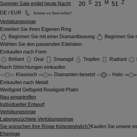
S
M
Z
20
21
51
Summer Sale endet heute Nacht
DE / EUR
Können wir Ihnen helfen?
Verlobungsringe
Erstellen Sie Ihren Eigenen Ring
Beginnen Sie mit einer Diamantfassung
Beginnen Sie m
Wählen Sie den passenden Edelstein
Einkaufen nach Form
Brillant
Oval
Smaragd
Tropfen
Radiant
Nach Stilrichtungen einkaufen
Klassisch
Diamanten-besetzt
Halo
Einkaufen nach Metall
Weißgold
Gelbgold
Roségold
Platin
Neu eingetroffen
Individueller Entwurf
Verlobungsringe
Laborgezüchtete Verlobungsringe
Sie wünschen Ihre Ringe frühestmöglich?
Kaufen Sie unsere sof
Eheringe