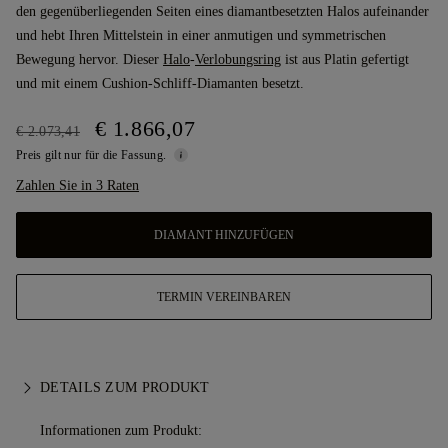
den gegenüberliegenden Seiten eines diamantbesetzten Halos aufeinander
und hebt Ihren Mittelstein in einer anmutigen und symmetrischen
Bewegung hervor. Dieser
Halo
-
Verlobungsring
ist aus Platin gefertigt
und mit einem Cushion-Schliff-Diamanten besetzt.
€ 1.866,07
€ 2.073,41
Preis gilt nur für die Fassung.
Zahlen Sie in 3 Raten
DIAMANT HINZUFÜGEN
TERMIN VEREINBAREN
DETAILS ZUM PRODUKT
Informationen zum Produkt: