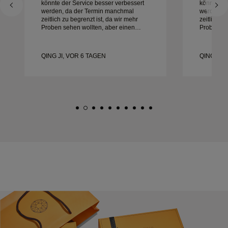
könnte der Service besser verbessert
könnte de
werden, da der Termin manchmal
werden, d
zeitlich zu begrenzt ist, da wir mehr
zeitlich z
Proben sehen wollten, aber einen
Proben se
anderen Tagestermin buchen müssen.
anderen T
Insgesamt gute Erfahrung,
Insgesamt
hochwertiger Schmuck. Meine Frau ist
hochwerti
QING JI, VOR 6 TAGEN
QING JI,
glücklich.
glücklich.