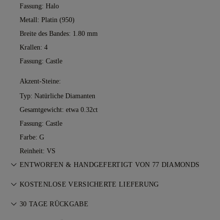
Fassung: Halo
Metall:
Platin (950)
Breite des Bandes: 1.80 mm
Krallen: 4
Fassung: Castle
Akzent-Steine:
Typ: Natürliche Diamanten
Gesamtgewicht: etwa 0.32ct
Fassung: Castle
Farbe: G
Reinheit: VS
ENTWORFEN & HANDGEFERTIGT VON 77 DIAMONDS
Feinschliff der Schmuckkunst — Stück für Stück. Erleben Sie
KOSTENLOSE VERSICHERTE LIEFERUNG
Ihre Ideen, gefertigt von den Meisterjuwelieren von 77
Der Versand ist kostenlos, ganz gleich, wo Sie wohnen. Wir
Diamonds.
30 TAGE RÜCKGABE
versenden Ihre Artikel risikofrei und vollständig versichert mit