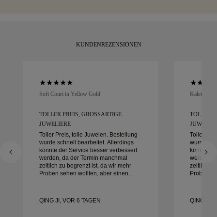
umtauschen.
Moment.
KUNDENREZENSIONEN
Soft Court in Yellow Gold
Kaleida Oc
TOLLER PREIS, GROSSARTIGE J
TOLLER P
UWELIERE
UWELIER
Toller Preis, tolle Juwelen. Bestellung
Toller Pre
wurde schnell bearbeitet. Allerdings
wurde schn
könnte der Service besser verbessert
könnte de
werden, da der Termin manchmal
werden, d
zeitlich zu begrenzt ist, da wir mehr
zeitlich z
Proben sehen wollten, aber einen
Proben se
anderen Tagestermin buchen müssen.
anderen T
Insgesamt gute Erfahrung,
Insgesamt
hochwertiger Schmuck. Meine Frau ist
hochwerti
QING JI, VOR 6 TAGEN
QING JI,
glücklich.
glücklich.