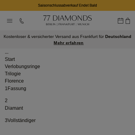
Saisonschlussabverkauf Endet Bald
Kostenloser & versicherter Versand aus Frankfurt für
Deutschland
Mehr erfahren
...
Start
Verlobungsringe
Trilogie
Florence
1
Fassung
2
Diamant
3
Vollständiger