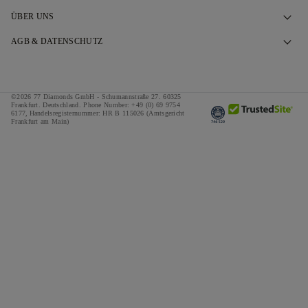
Kontaktieren Sie uns
ÜBER UNS
Termin vereinbaren
Unsere Geschichte
AGB & DATENSCHUTZ
FAQ
Unsere Showrooms
Datenschutzbestimmungen
Versand & Rückgabe
Unser Versprechen
Cookie-Richtlinie
©2026 77 Diamonds GmbH -
Schumannstraße 27. 60325
Allgemeine Geschäftsbedingungen zur Finanzierung
Verantwortungsvolle Beschaffung
Frankfurt. Deutschland.
Phone Number:
+49 (0) 69 9754
Allgemeine Geschäftsbedingungen
6177,
Handelsregisternummer: HR B 115026 (Amtsgericht
Frankfurt am Main)
Rechner für Steuern & Abgaben
Medien
Impressum
Sonderangebote
Preise
Referenzen
Jobs
The Notebook