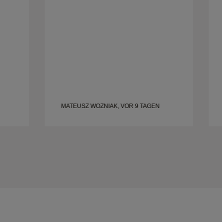
empfehlen ihn jedem sehr, der nach
wunderschönen, gut gefertigten Eheringen
sucht.
MATEUSZ WOZNIAK, VOR 9 TAGEN