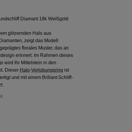
ndschliff Diamant 18k Weißgold
em glitzernden Halo aus
Diamanten, zeigt das Modell
eprägtes florales Muster, das an
esign erinnert. Im Rahmen dieses
 wird Ihr Mittelstein in den
kt. Dieser
Halo
-
Verlobungsring
ist
tigt und mit einem Brillant-Schliff-
t.
k)