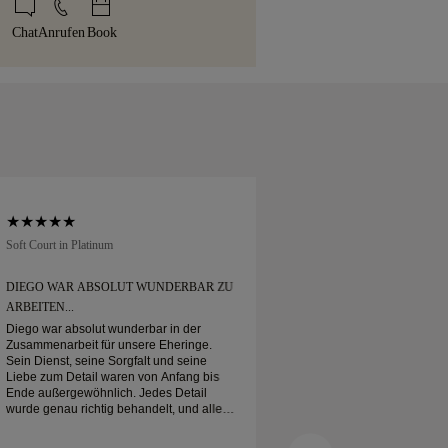
ichtlinie
.
nicht ganz zufrieden sein, können Sie ihn
en gelben Box geliefert — stilvoll
Chat
Anrufen
Book
30 Tagen zurückgeben oder umtauschen.
reit für Ihren Moment.
Soft Court in Platinum
Traditional Court in Pl
DIEGO WAR ABSOLUT WUNDERBAR ZU
ICH HABE MEINEN
ARBEITEN...
BESTELLT
Diego war absolut wunderbar in der
Ich habe meinen Eher
Zusammenarbeit für unsere Eheringe.
Kam wie erwartet a
Sein Dienst, seine Sorgfalt und seine
verpackt. Mein Platin
Liebe zum Detail waren von Anfang bis
schön, und ich bin s
Ende außergewöhnlich. Jedes Detail
wurde genau richtig behandelt, und alles
war pünktlich fertig. Wir könnten mit der
Erfahrung nicht glücklicher sein und