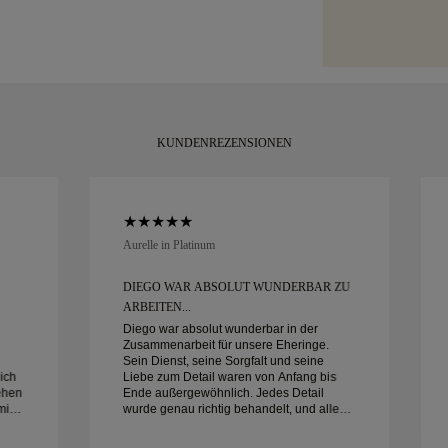
unserer
Größenr
mit Ihrem Kauf 
charakteristisch
innerhalb von 
verpackt und be
KUNDENREZENSIONEN
Aurelle in Platinum
DIEGO WAR ABSOLUT WUNDERBAR ZU
ARBEITEN...
Diego war absolut wunderbar in der
Zusammenarbeit für unsere Eheringe.
Sein Dienst, seine Sorgfalt und seine
ich
Liebe zum Detail waren von Anfang bis
ehen
Ende außergewöhnlich. Jedes Detail
min
wurde genau richtig behandelt, und alles
war pünktlich fertig. Wir könnten mit der
ine
Erfahrung nicht glücklicher sein und