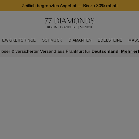
Zeitlich begrenztes Angebot
—
Bis zu 30% rabatt
EWIGKEITSRINGE
SCHMUCK
DIAMANTEN
EDELSTEINE
MASS
Mehr er
loser & versicherter Versand aus Frankfurt für
Deutschland