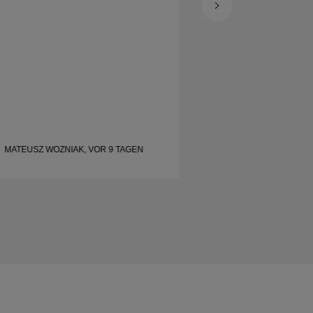
empfehlen ihn jedem sehr, der nach
wunderschönen, gut gefertigten Eheringen
sucht.
MATEUSZ WOZNIAK, VOR 9 TAGEN
SHELLEY, VOR 18 