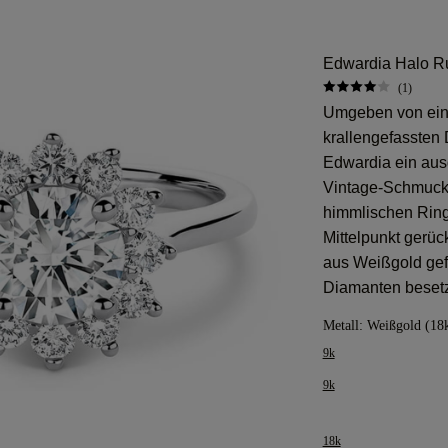
Edwardia Halo Ru
(1)
Umgeben von ein
krallengefassten 
Edwardia ein ausg
Vintage-Schmuckd
himmlischen Rings
Mittelpunkt gerüc
aus Weißgold gefer
Diamanten besetz
Metall:
Weißgold (18
9k
9k
18k