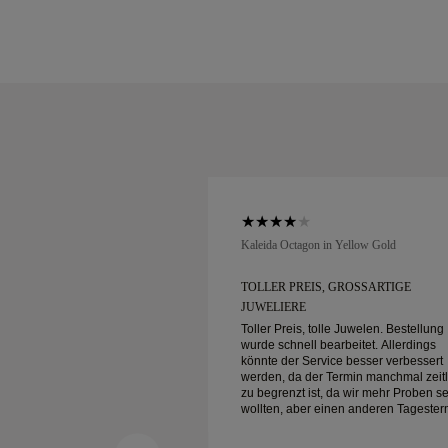
low Gold
Kaleida Octagon in Yellow Gold
GROSSARTIGE J
TOLLER PREIS, GROSSARTIGE J
UWELIERE
le Juwelen. Bestellung
Toller Preis, tolle Juwelen. Bestellung
arbeitet. Allerdings
wurde schnell bearbeitet. Allerdings
ice besser verbessert
könnte der Service besser verbessert
Termin manchmal zeitlich
werden, da der Termin manchmal zeitl
 da wir mehr Proben sehen
zu begrenzt ist, da wir mehr Proben s
inen anderen Tagestermin
wollten, aber einen anderen Tagester
te
buchen müssen. Insgesamt gute
wertiger Schmuck. Meine
Erfahrung, hochwertiger Schmuck. Me