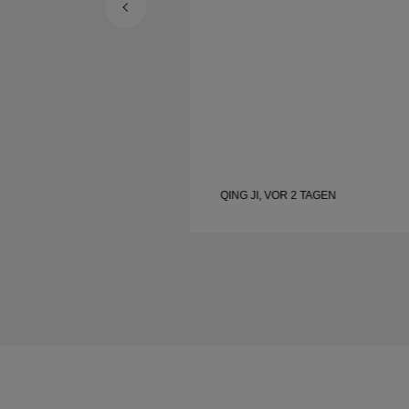
.
Frau ist glücklich.
 TAGEN
QING JI, VOR 2 TAGEN