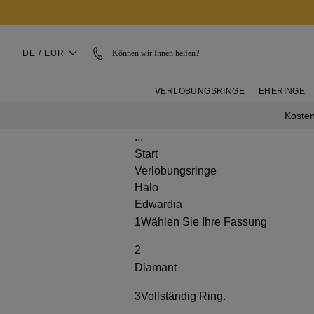
DE / EUR
Können wir Ihnen helfen?
VERLOBUNGSRINGE
EHERINGE
Kosten
...
Start
Verlobungsringe
Halo
Edwardia
1
Wählen Sie Ihre Fassung
2
Diamant
3
Vollständig Ring.