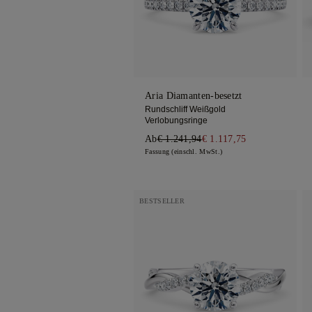
Trilogie
Aria Diamanten-besetzt
Rundschliff Weißgold
Verlobungsringe
Ab
€ 1.241,94
€ 1.117,75
Fassung (einschl. MwSt.)
BESTSELLER