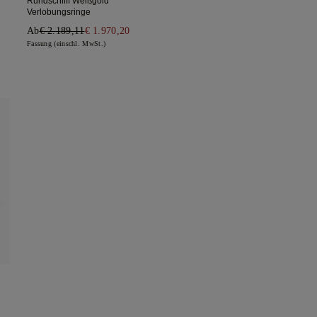
Rundschliff Weißgold
Verlobungsringe
Ab
€ 2.189,11
€ 1.970,20
Fassung (einschl. MwSt.)