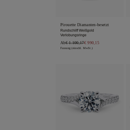
Pirouette Diamanten-besetzt
Rundschliff Weißgold
Verlobungsringe
Ab
€ 1.100,17
€ 990,15
Fassung (einschl. MwSt.)