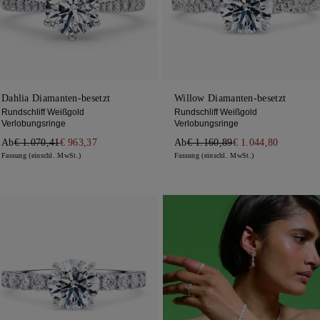
Dahlia Diamanten-besetzt
Willow Diamanten-besetzt
Rundschliff Weißgold
Rundschliff Weißgold
Verlobungsringe
Verlobungsringe
Ab
€ 1.070,41
€ 963,37
Ab
€ 1.160,89
€ 1.044,80
Fassung (einschl. MwSt.)
Fassung (einschl. MwSt.)