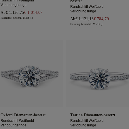
Rundschliff Weißgold
besetzt
Verlobungsringe
Rundschliff Weißgold
Verlobungsringe
Ab
€ 1.126,75
€ 1.014,07
Fassung (einschl. MwSt.)
Ab
€ 1.121,13
€ 784,79
Fassung (einschl. MwSt.)
Oxford Diamanten-besetzt
Tsarina Diamanten-besetzt
Rundschliff Weißgold
Rundschliff Weißgold
Verlobungsringe
Verlobungsringe