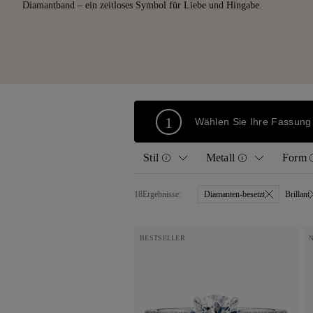
Diamantband – ein zeitloses Symbol für Liebe und Hingabe.
1
Wählen Sie Ihre Fassung
Stil
Metall
Form
18
Ergebnisse:
Diamanten-besetzt
Brillant
Alle
Gelbgold
Bril
Solitär
Weißgold
Kis
BESTSELLER
Vintage
Roségold
Tro
Diamantbesetzt
Platin
Her
Halo
Ass