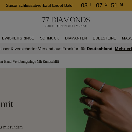
T
S
M
03
07
51
Saisonschlussabverkauf Endet Bald
EWIGKEITSRINGE
SCHMUCK
DIAMANTEN
EDELSTEINE
MASS
Mehr er
loser & versicherter Versand aus Frankfurt für
Deutschland
nt-Band-Verlobungsringe Mit Rundschliff
 mit
ngs mit rundem