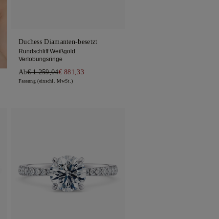
Duchess Diamanten-besetzt
Rundschliff Weißgold
Verlobungsringe
Ab
€ 1.259,04
€ 881,33
Fassung (einschl. MwSt.)