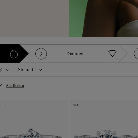
2
Diamant
Steinart
Diamanten
Edelsteine
Alle löschen
lant
Prinzess
Natürlich
Saphir
sen
Oval
Naturgelb
Rubin
NEU
NEU
pfen
Smaragd
Im Labor gezüchtet
Smaragd
z
Radiant
cher
Marquise