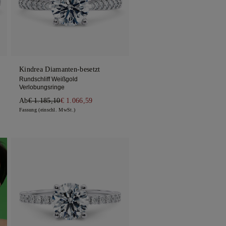
Kindrea Diamanten-besetzt
Rundschliff Weißgold
Verlobungsringe
Ab
€ 1.185,10
€ 1.066,59
Fassung (einschl. MwSt.)