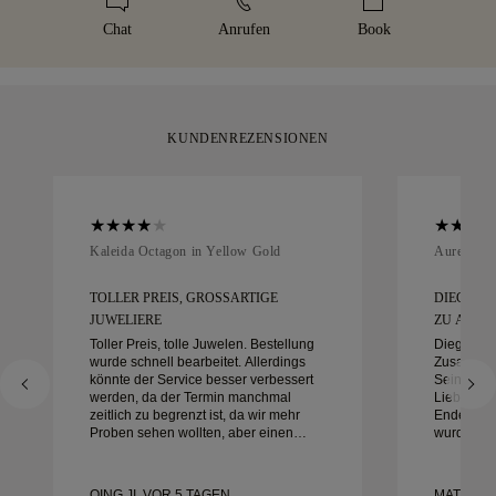
Größenrichtlinie
.
Sie ihn innerhalb von 30 Tagen zurückgeben oder
gelben Box geliefert — stilvoll verpackt und bereit für Ihren
Chat
Anrufen
Book
umtauschen.
Moment.
KUNDENREZENSIONEN
Kaleida Octagon in Yellow Gold
Aurelle in
TOLLER PREIS, GROSSARTIGE J
DIEGO W
UWELIERE
ZU ARBEIT
Toller Preis, tolle Juwelen. Bestellung
Diego war
wurde schnell bearbeitet. Allerdings
Zusammena
könnte der Service besser verbessert
Sein Diens
werden, da der Termin manchmal
Liebe zum
zeitlich zu begrenzt ist, da wir mehr
Ende auße
Proben sehen wollten, aber einen
wurde gen
anderen Tagestermin buchen müssen.
alles war 
Insgesamt gute Erfahrung,
mit der Er
hochwertiger Schmuck. Meine Frau ist
und empfe
QING JI, VOR 5 TAGEN
MATEUSZ