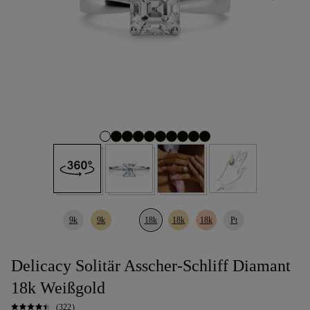
9k
9k
18k
18k
18k
Pt
Delicacy Solitär Asscher-Schliff Diamant
18k Weißgold
(322)