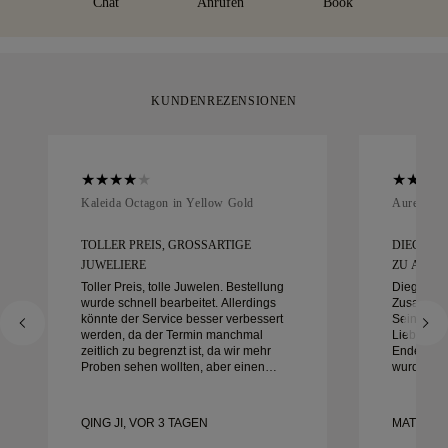
Chat
Anrufen
Book
umtauschen.
Moment.
KUNDENREZENSIONEN
Kaleida Octagon in Yellow Gold
Aurelle in
TOLLER PREIS, GROSSARTIGE J
DIEGO W
UWELIERE
ZU ARBEIT
Toller Preis, tolle Juwelen. Bestellung
Diego war
wurde schnell bearbeitet. Allerdings
Zusammena
könnte der Service besser verbessert
Sein Diens
werden, da der Termin manchmal
Liebe zum
zeitlich zu begrenzt ist, da wir mehr
Ende auße
Proben sehen wollten, aber einen
wurde gen
anderen Tagestermin buchen müssen.
alles war 
Insgesamt gute Erfahrung,
mit der Er
hochwertiger Schmuck. Meine Frau ist
und empfe
QING JI, VOR 3 TAGEN
MATEUSZ
glücklich.
nach wund
Eheringen