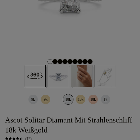
9k
9k
18k
18k
18k
Pt
Ascot Solitär Diamant Mit Strahlenschliff
18k Weißgold
(12)