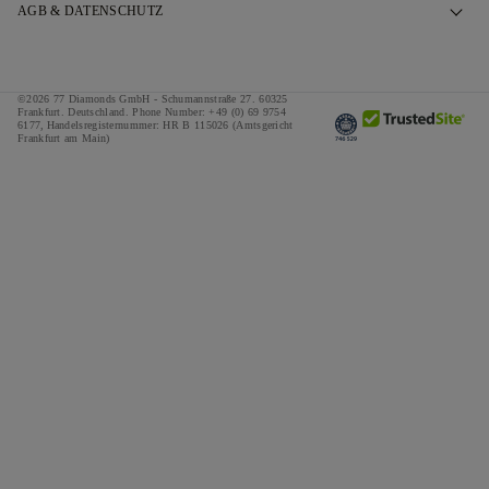
Termin vereinbaren
Unsere Geschichte
AGB & DATENSCHUTZ
FAQ
Unsere Showrooms
Datenschutzbestimmungen
Versand & Rückgabe
Unser Versprechen
Cookie-Richtlinie
©2026 77 Diamonds GmbH -
Schumannstraße 27. 60325
Allgemeine Geschäftsbedingungen zur Finanzierung
Verantwortungsvolle Beschaffung
Frankfurt. Deutschland.
Phone Number:
+49 (0) 69 9754
Allgemeine Geschäftsbedingungen
6177,
Handelsregisternummer: HR B 115026 (Amtsgericht
Frankfurt am Main)
Rechner für Steuern & Abgaben
Medien
Impressum
Sonderangebote
Preise
Referenzen
Jobs
The Notebook