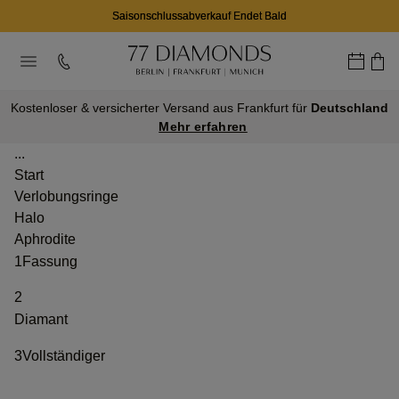
Saisonschlussabverkauf Endet Bald
Kostenloser & versicherter Versand aus Frankfurt für
Deutschland
Mehr erfahren
...
Start
Verlobungsringe
Halo
Aphrodite
1
Fassung
2
Diamant
3
Vollständiger