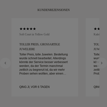
KUNDENREZENSIONEN
Soft Court in Yellow Gold
Kaleida Oc
TOLLER PREIS, GROSSARTIGE J
TOLLER P
UWELIERE
UWELIER
Toller Preis, tolle Juwelen. Bestellung
Toller Pre
wurde schnell bearbeitet. Allerdings
wurde schn
könnte der Service besser verbessert
könnte de
werden, da der Termin manchmal
werden, d
zeitlich zu begrenzt ist, da wir mehr
zeitlich z
Proben sehen wollten, aber einen
Proben se
anderen Tagestermin buchen müssen.
anderen T
Insgesamt gute Erfahrung,
Insgesamt
hochwertiger Schmuck. Meine Frau ist
hochwerti
QING JI, VOR 6 TAGEN
QING JI,
glücklich.
glücklich.