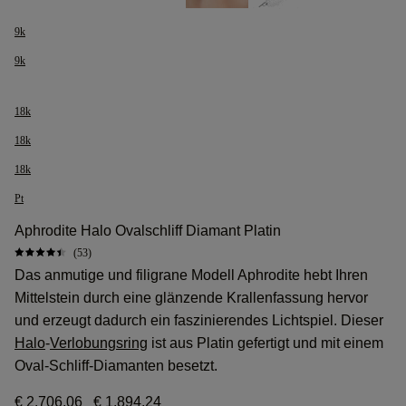
9k
9k
18k
18k
18k
Pt
Aphrodite Halo Ovalschliff Diamant Platin
(53)
Das anmutige und filigrane Modell Aphrodite hebt Ihren
Mittelstein durch eine glänzende Krallenfassung hervor
und erzeugt dadurch ein faszinierendes Lichtspiel. Dieser
Halo
-
Verlobungsring
ist aus Platin gefertigt und mit einem
Oval-Schliff-Diamanten besetzt.
€ 2.706,06
€ 1.894,24