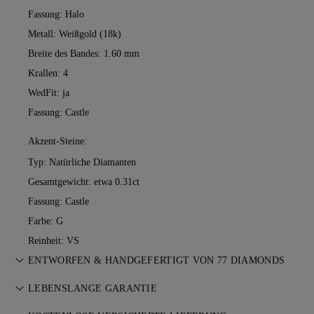
Fassung: Halo
Metall:
Weißgold (18k)
Breite des Bandes: 1.60 mm
Krallen: 4
WedFit: ja
Fassung: Castle
Akzent-Steine:
Typ: Natürliche Diamanten
Gesamtgewicht: etwa 0.31ct
Fassung: Castle
Farbe: G
Reinheit: VS
ENTWORFEN & HANDGEFERTIGT VON 77 DIAMONDS
Feinschliff der Schmuckkunst — Stück für Stück. Erleben Sie
LEBENSLANGE GARANTIE
Ihre Ideen, gefertigt von den Meisterjuwelieren von 77
Bei jedem Kauf bei 77 Diamonds erhalten Sie eine