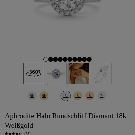
9k
9k
18k
18k
18k
Pt
Aphrodite Halo Rundschliff Diamant 18k
Weißgold
(53)