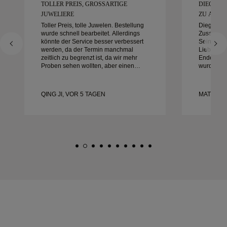
TOLLER PREIS, GROSSARTIGE J
DIEGO W
UWELIERE
ZU ARBEIT
Toller Preis, tolle Juwelen. Bestellung
Diego war
wurde schnell bearbeitet. Allerdings
Zusammena
könnte der Service besser verbessert
Sein Diens
werden, da der Termin manchmal
Liebe zum
zeitlich zu begrenzt ist, da wir mehr
Ende auße
Proben sehen wollten, aber einen
wurde gen
anderen Tagestermin buchen müssen.
alles war 
Insgesamt gute Erfahrung,
mit der Er
hochwertiger Schmuck. Meine Frau ist
und empfe
QING JI, VOR 5 TAGEN
MATEUSZ
glücklich.
nach wund
Eheringen