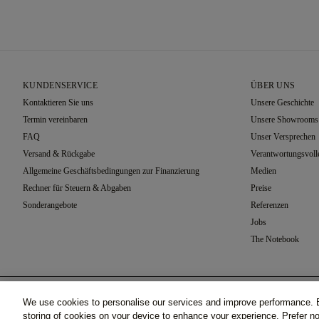
KUNDENSERVICE
ÜBER UNS
Kontaktieren Sie uns
Unsere Geschichte
Termin vereinbaren
Unsere Showrooms
FAQ
Unser Versprechen
Versand & Rückgabe
Verantwortungsvoll
Allgemeine Geschäftsbedingungen zur Finanzierung
Medien
Rechner für Steuern & Abgaben
Preise
Sonderangebote
Referenzen
Jobs
The Notebook
Gewählte Fassung
We use cookies to personalise our services and improve performance. B
1477 Classic, Weißgold (18k)
©2026 77 Diamonds GmbH -
Schumannstraße 27. 60325 F
storing of cookies on your device to enhance your experience. Prefer 