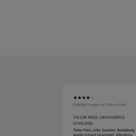
ellow Gold
Kaleida Octagon in Yellow Gold
GROSSARTIGE J
TOLLER PREIS, GROSSARTIGE J
UWELIERE
le Juwelen. Bestellung
Toller Preis, tolle Juwelen. Bestellung
arbeitet. Allerdings
wurde schnell bearbeitet. Allerdings