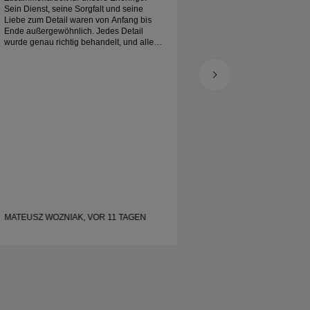
Sein Dienst, seine Sorgfalt und seine
verpackt. Mein Platin
Liebe zum Detail waren von Anfang bis
schön, und ich bin s
Ende außergewöhnlich. Jedes Detail
wurde genau richtig behandelt, und alles
war pünktlich fertig. Wir könnten mit der
Erfahrung nicht glücklicher sein und
empfehlen ihn jedem sehr, der nach
wunderschönen, gut gefertigten Eheringen
sucht.
MATEUSZ WOZNIAK, VOR 11 TAGEN
SHELLEY, VOR 19 