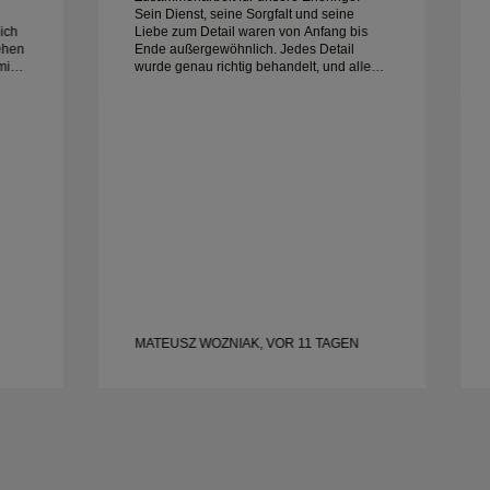
Sein Dienst, seine Sorgfalt und seine
ich
Liebe zum Detail waren von Anfang bis
ehen
Ende außergewöhnlich. Jedes Detail
min
wurde genau richtig behandelt, und alles
war pünktlich fertig. Wir könnten mit der
ine
Erfahrung nicht glücklicher sein und
empfehlen ihn jedem sehr, der nach
wunderschönen, gut gefertigten Eheringen
sucht.
MATEUSZ WOZNIAK, VOR 11 TAGEN