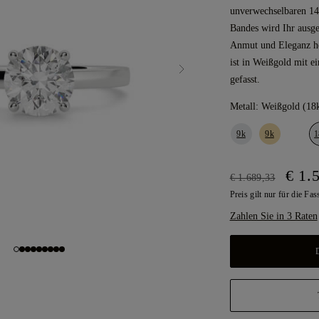
unverwechselbaren 147
Bandes wird Ihr ausge
Anmut und Eleganz he
ist in Weißgold mit 
gefasst.
Metall:
Weißgold (18
9k
9k
1
€ 1.
€ 1.689,33
Preis gilt nur für die Fa
Zahlen Sie in 3 Raten