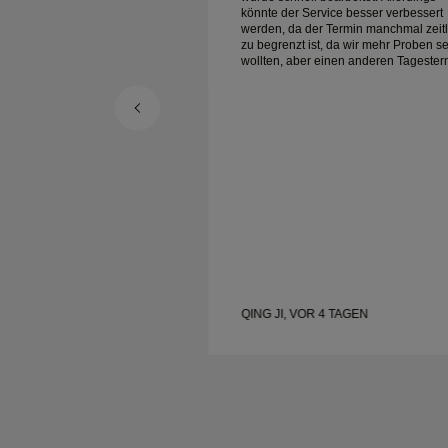
ice besser verbessert
könnte der Service besser verbessert
Termin manchmal zeitlich
werden, da der Termin manchmal zeitl
 da wir mehr Proben sehen
zu begrenzt ist, da wir mehr Proben s
inen anderen Tagestermin
wollten, aber einen anderen Tagester
te
buchen müssen. Insgesamt gute
wertiger Schmuck. Meine
Erfahrung, hochwertiger Schmuck. Me
.
Frau ist glücklich.
 TAGEN
QING JI, VOR 4 TAGEN