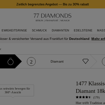
Zeitlich begrenztes Angebot
—
Bis zu 30% rabatt
EWIGKEITSRINGE
SCHMUCK
DIAMANTEN
EDELSTEINE
MASS
Mehr er
loser & versicherter Versand aus Frankfurt für
Deutschland
c
2
Diamant
1477 Klassis
s seitwärts bewegen für
Diamant 18k
360°-Ansicht
(179)
Hier trifft Tradition