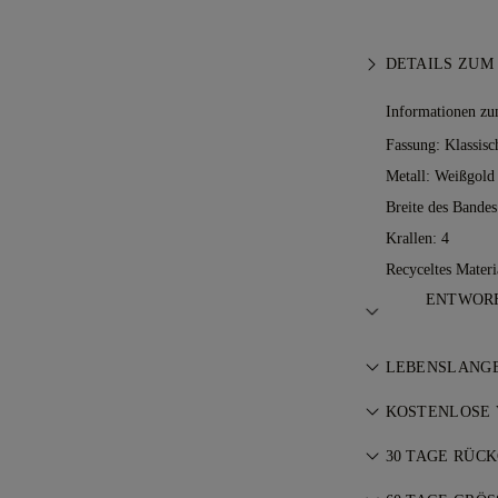
DETAILS ZUM
Informationen zu
Fassung: Klassisc
Metall:
Weißgold 
Breite des Bande
Krallen: 4
Recyceltes Materia
ENTWORF
Feinschliff der
LEBENSLANGE
Erleben Sie Ihre
Bei jedem Kauf 
Meisterjuwelie
KOSTENLOSE 
lebenslange Gar
Der Versand ist
Notwendige Repa
30 TAGE RÜC
Wir versenden Ih
Weitere Informa
Sollten Sie nich