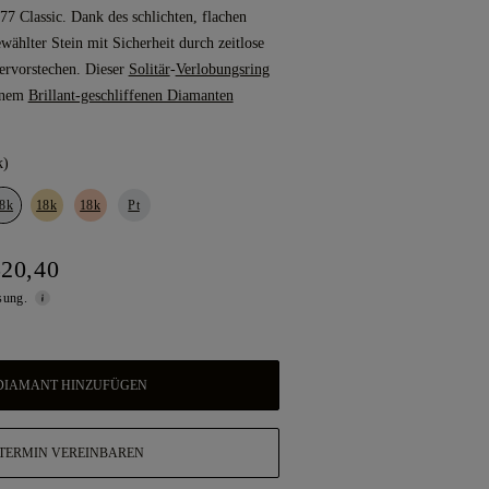
7 Classic. Dank des schlichten, flachen
wählter Stein mit Sicherheit durch zeitlose
rvorstechen. Dieser
Solitär
-
Verlobungsring
einem
Brillant-geschliffenen Diamanten
k)
8k
18k
18k
Pt
520,40
ssung.
DIAMANT HINZUFÜGEN
TERMIN VEREINBAREN