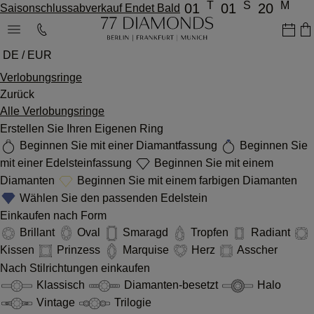
T
S
M
01
01
20
Saisonschlussabverkauf Endet Bald
DE / EUR
Verlobungsringe
Zurück
Alle Verlobungsringe
Erstellen Sie Ihren Eigenen Ring
Beginnen Sie mit einer Diamantfassung
Beginnen Sie
mit einer Edelsteinfassung
Beginnen Sie mit einem
Diamanten
Beginnen Sie mit einem farbigen Diamanten
Wählen Sie den passenden Edelstein
Einkaufen nach Form
Brillant
Oval
Smaragd
Tropfen
Radiant
Kissen
Prinzess
Marquise
Herz
Asscher
Nach Stilrichtungen einkaufen
Klassisch
Diamanten-besetzt
Halo
Vintage
Trilogie