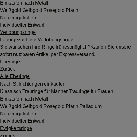
Einkaufen nach Metall
Weißgold
Gelbgold
Roségold
Platin
Neu eingetroffen
Individueller Entwurf
Verlobungsringe
Laborgezüchtete Verlobungsringe
Sie wünschen Ihre Ringe frühestmöglich?
Kaufen Sie unsere
sofort nutzbaren Artikel per Expressversand.
Eheringe
Zurück
Alle Eheringe
Nach Stilrichtungen einkaufen
Klassisch
Trauringe für Männer
Trauringe für Frauen
Einkaufen nach Metall
Weißgold
Gelbgold
Roségold
Platin
Palladium
Neu eingetroffen
Individueller Entwurf
Ewigkeitsringe
Zurück