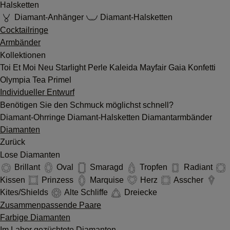
Halsketten
Diamant-Anhänger
Diamant-Halsketten
Cocktailringe
Armbänder
Kollektionen
Toi Et Moi
Neu
Starlight
Perle
Kaleida
Mayfair
Gaia
Konfetti
Olympia
Tea
Primel
Individueller Entwurf
Benötigen Sie den Schmuck möglichst schnell?
Diamant-Ohrringe
Diamant-Halsketten
Diamantarmbänder
Diamanten
Zurück
Lose Diamanten
Brillant
Oval
Smaragd
Tropfen
Radiant
Kissen
Prinzess
Marquise
Herz
Asscher
Kites/Shields
Alte Schliffe
Dreiecke
Zusammenpassende Paare
Farbige Diamanten
Im Labor gezüchtete Diamanten