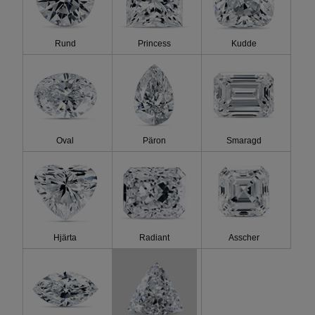
Kostand
Rund
Princess
Kudde
Fluo.
Oval
Päron
Smaragd
Hjärta
Radiant
Asscher