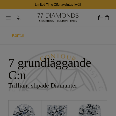
Limited Time Offer avslutas ikväll
Kontur
DE 7C:EN
7 grundläggande
Karat
C:n
Färg
Trilliant-slipade Diamanter
Klarhet
Slipning
Certificering