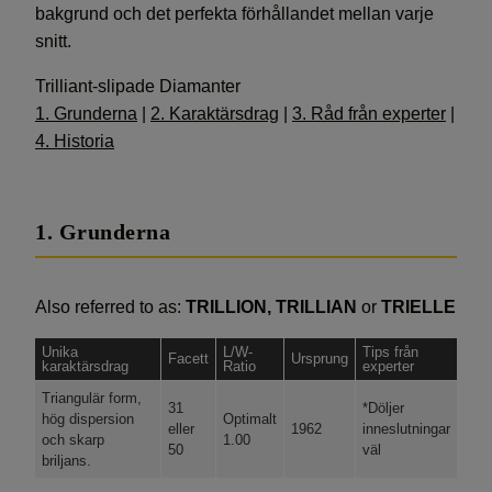
bakgrund och det perfekta förhållandet mellan varje
snitt.
Trilliant-slipade Diamanter
1. Grunderna
|
2. Karaktärsdrag
|
3. Råd från experter
|
4. Historia
1. Grunderna
Also referred to as:
TRILLION, TRILLIAN
or
TRIELLE
Unika
L/W-
Tips från
Facett
Ursprung
karaktärsdrag
Ratio
experter
Triangulär form,
31
*Döljer
hög dispersion
Optimalt
eller
1962
inneslutningar
och skarp
1.00
50
väl
briljans.