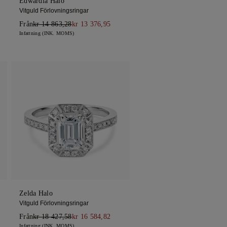
Edwardia Halo
Vitguld Förlovningsringar
Från
kr 14 863,28
kr 13 376,95
Infattning (INK. MOMS)
Zelda Halo
Vitguld Förlovningsringar
Från
kr 18 427,58
kr 16 584,82
Infattning (INK. MOMS)