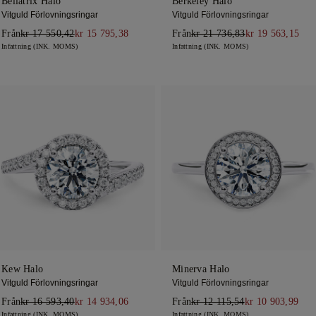
Bellatrix Halo
Berkeley Halo
Vitguld Förlovningsringar
Vitguld Förlovningsringar
Från
kr 17 550,42
kr 15 795,38
Från
kr 21 736,83
kr 19 563,15
Infattning (INK. MOMS)
Infattning (INK. MOMS)
Kew Halo
Minerva Halo
Vitguld Förlovningsringar
Vitguld Förlovningsringar
Från
kr 16 593,40
kr 14 934,06
Från
kr 12 115,54
kr 10 903,99
Infattning (INK. MOMS)
Infattning (INK. MOMS)