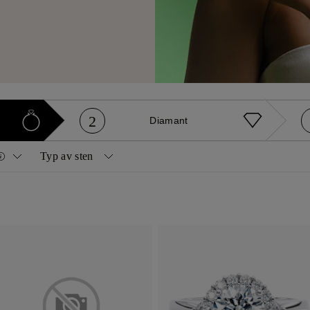
2
Diamant
Typ av sten
Diamanter
Ädelstenar
nd
Princess
Naturlig
Safir
dde
Oval
Naturligt gul
Rubin
on
Smaragd
Labbodlad
Smaragd
rta
Radiant
cher
Navett