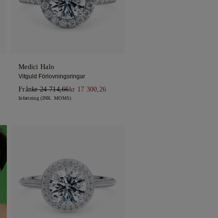
Medici Halo
Vitguld Förlovningsringar
Från
kr 24 714,66
kr 17 300,26
Infattning (INK. MOMS)