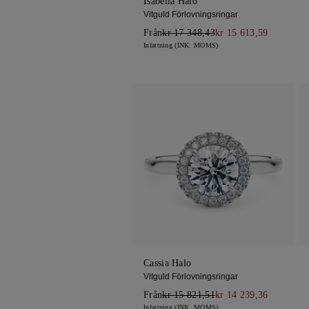
Isabella Halo
Vitguld Förlovningsringar
Från
kr 17 348,43
kr 15 613,59
Infattning (INK. MOMS)
Cassia Halo
Vitguld Förlovningsringar
Från
kr 15 821,51
kr 14 239,36
Infattning (INK. MOMS)