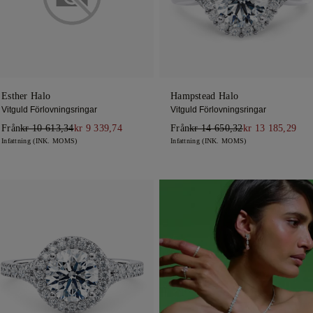
Esther Halo
Hampstead Halo
Vitguld Förlovningsringar
Vitguld Förlovningsringar
Från
kr 10 613,34
kr 9 339,74
Från
kr 14 650,32
kr 13 185,29
Infattning (INK. MOMS)
Infattning (INK. MOMS)