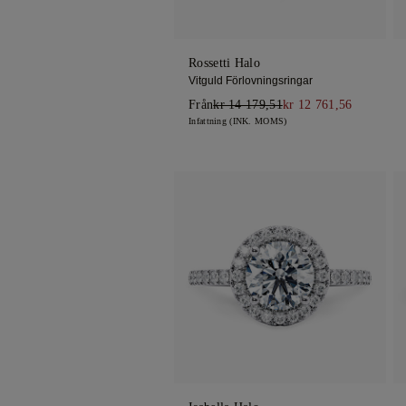
Rossetti Halo
Vitguld Förlovningsringar
Från
kr 14 179,51
kr 12 761,56
Infattning (INK. MOMS)