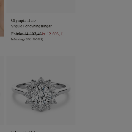
Olympia Halo
Vitguld Förlovningsringar
Från
kr 14 103,46
kr 12 693,11
Infattning (INK. MOMS)