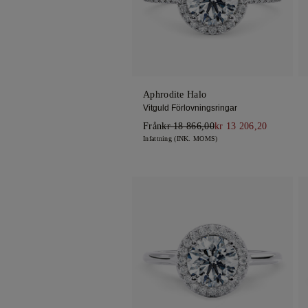
Trestensringar
Aphrodite Halo
Vitguld Förlovningsringar
Från
kr 18 866,00
kr 13 206,20
Infattning (INK. MOMS)