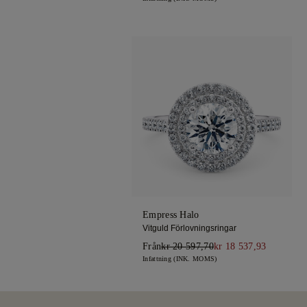
Empress Halo
Vitguld Förlovningsringar
Från
kr 20 597,70
kr 18 537,93
Infattning (INK. MOMS)