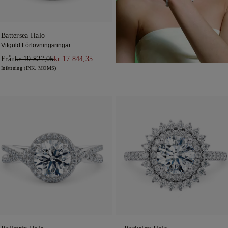
Battersea Halo
Vitguld Förlovningsringar
Från
kr 19 827,05
kr 17 844,35
Infattning (INK. MOMS)