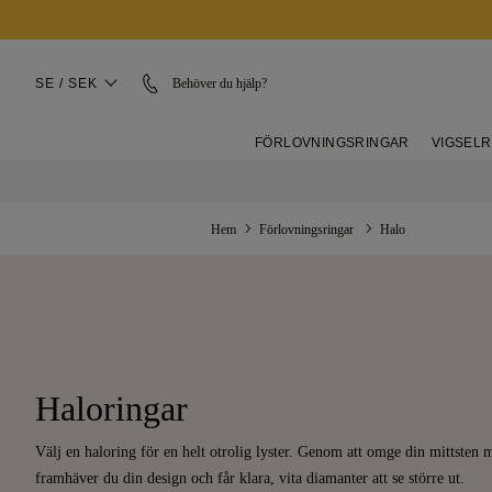
SE / SEK
Behöver du hjälp?
FÖRLOVNINGSRINGAR
VIGSEL
Hem
Förlovningsringar
Halo
Haloringar
Välj en haloring för en helt otrolig lyster. Genom att omge din mittsten m
framhäver du din design och får klara, vita diamanter att se större ut.