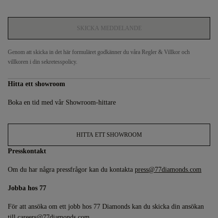
SKICKA MEDDELANDE
Genom att skicka in det här formuläret godkänner du våra
Regler & Villkor
och
villkoren i din
sekretesspolicy
.
Hitta ett showroom
Boka en tid med vår
Showroom-hittare
HITTA ETT SHOWROOM
Presskontakt
Om du har några pressfrågor kan du kontakta
press@77diamonds.com
Jobba hos 77
För att ansöka om ett jobb hos 77 Diamonds kan du skicka din ansökan
till
careers@77diamonds.com