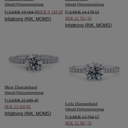
Vitguld Förlovningsringar
Vitguld Förlovningsringar
Från
SEK 10 164,75
SEK 9 148,28
Från
SEK 14 179,51
SEK 12 761,56
Infattning (INK. MOMS)
Infattning (INK. MOMS)
Muse Diamantband
Vitguld Förlovningsringar
Från
SEK 25 685,47
Leila Diamantband
SEK 23 116,92
Vitguld Förlovningsringar
Infattning (INK. MOMS)
Från
SEK 13 764,17
SEK 12 387,76