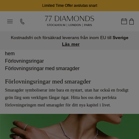
02
22
50
D
T
M
Kostnadsfri och försäkrad leverans från inom EU till
Sverige
Läs mer
hem
Förlovningsringar
Förlovningsringar med smaragder
Förlovningsringar med smaragder
Smaragder symboliserar inte bara en nystart, utan har också en frodigt
grön färg som verkligen fångar ögat. Hitta hos oss den perfekta
förlovningsringen med smaragder för ditt nya kapitel i livet.