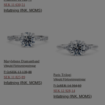
SEK 11 630,51
Infattning (INK. MOMS)
Marylebone Diamantband
Vitguld Förlovningsringar
Från
SEK 13 139,88
Paris Trilogi
SEK 11 825,89
Vitguld Förlovningsringar
Infattning (INK. MOMS)
Från
SEK 14 364,60
SEK 12 928,14
Infattning (INK. MOMS)