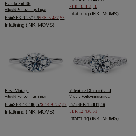
Estella Solitär
SEK 10 813,10
Vitguld Förlovningsringar
Infattning (INK. MOMS)
Från
SEK 9 267,96
SEK 6 487,57
Infattning (INK. MOMS)
Rosa Vintage
Valentine Diamantband
Vitguld Förlovningsringar
Vitguld Förlovningsringar
Från
SEK 10 486,52
SEK 9 437,87
Från
SEK 13 811,46
SEK 12 430,31
Infattning (INK. MOMS)
Infattning (INK. MOMS)