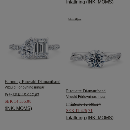
Infattning (INK. MOMS)
bästsäljare
Harmony Emerald Diamantband
Vitguld Förlovningsringar
Pirouette Diamantband
Från
SEK 15 927,87
Vitguld Förlovningsringar
SEK 14 335,08
Från
SEK 12 695,24
(INK. MOMS)
SEK 11 425,71
Infattning (INK. MOMS)