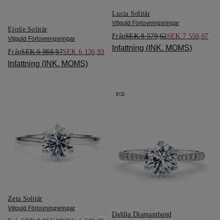
Lucia Solitär
Vitguld Förlovningsringar
Etoile Solitär
Från
SEK 8 579,62
SEK 7 550,07
Vitguld Förlovningsringar
Infattning (INK. MOMS)
Från
SEK 6 966,97
SEK 6 130,93
Infattning (INK. MOMS)
nytt
Zeta Solitär
Vitguld Förlovningsringar
Dahlia Diamantband