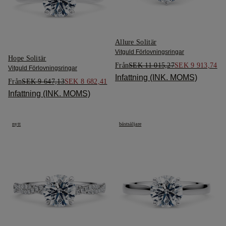
Allure Solitär
Vitguld Förlovningsringar
Hope Solitär
Från
SEK 11 015,27
SEK 9 913,74
Vitguld Förlovningsringar
Infattning (INK. MOMS)
Från
SEK 9 647,13
SEK 8 682,41
Infattning (INK. MOMS)
nytt
bästsäljare