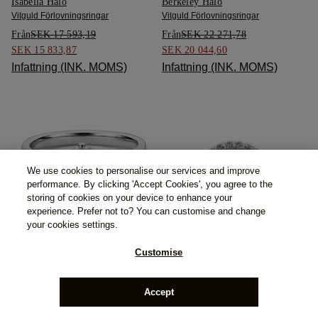
Isabella Halo
Berkeley Halo
Vitguld Förlovningsringar
Vitguld Förlovningsringar
Från
SEK 17 593,19
Från
SEK 22 271,78
SEK 15 833,87
SEK 20 044,60
Infattning (INK. MOMS)
Infattning (INK. MOMS)
We use cookies to personalise our services and improve
performance. By clicking 'Accept Cookies', you agree to the
storing of cookies on your device to enhance your
experience. Prefer not to? You can customise and change
Principessa Solitär
your cookies settings.
Vitguld Förlovningsringar
Customise
Från
SEK 11 015,27
SEK 9 913,74
Empress Halo
Infattning (INK. MOMS)
Vitguld Förlovningsringar
Accept
Från
SEK 20 597,70
SEK 18 537,93