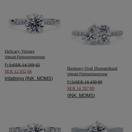
Delicacy Vintage
Vitguld Förlovningsringar
Från
SEK 14 369,62
Harmony Oval Diamantband
SEK 12 932,66
Vitguld Förlovningsringar
Infattning (INK. MOMS)
Från
SEK 16 430,99
SEK 14 787,89
(INK. MOMS)