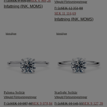
Från
SEK 9 956,09
SEK 6 969,26
Vitguld Förlovningsringar
Infattning (INK. MOMS)
Från
SEK 12 351,88
SEK 11 116,69
Infattning (INK. MOMS)
bästsäljare
bästsäljare
Paloma Solitär
Starlight Solitär
Vitguld Förlovningsringar
Vitguld Förlovningsringar
Från
SEK 10 087,60
SEK 9 078,84
Från
SEK 10 141,55
SEK 9 127,39