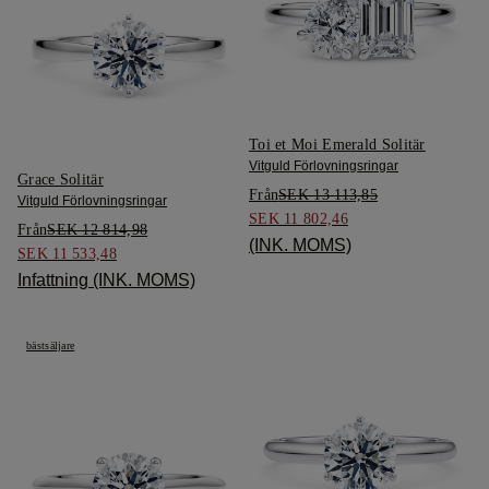
Toi et Moi Emerald Solitär
Vitguld Förlovningsringar
Grace Solitär
Från
SEK 13 113,85
Vitguld Förlovningsringar
SEK 11 802,46
Från
SEK 12 814,98
(INK. MOMS)
SEK 11 533,48
Infattning (INK. MOMS)
bästsäljare