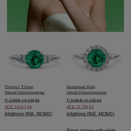
Florence Trilogi
Hampstead Halo
Vitguld Förlovningsringar
Vitguld Förlovningsringar
Från
SEK 16 239,82
Från
SEK 15 232,03
SEK 14 615,84
SEK 13 708,83
Infattning (INK. MOMS)
Infattning (INK. MOMS)
Rings shown with white