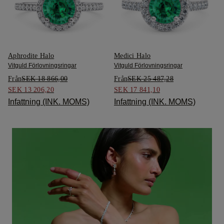
Aphrodite Halo
Medici Halo
Vitguld Förlovningsringar
Vitguld Förlovningsringar
Från
SEK 18 866,00
Från
SEK 25 487,28
SEK 13 206,20
SEK 17 841,10
Infattning (INK. MOMS)
Infattning (INK. MOMS)