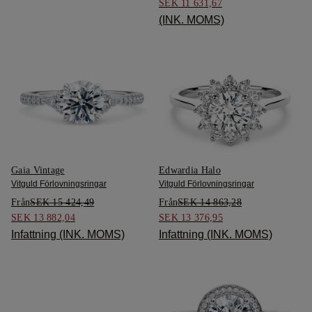
SEK 11 631,67
(INK. MOMS)
Gaia Vintage
Edwardia Halo
Vitguld Förlovningsringar
Vitguld Förlovningsringar
Från
SEK 15 424,49
Från
SEK 14 863,28
SEK 13 882,04
SEK 13 376,95
Infattning (INK. MOMS)
Infattning (INK. MOMS)