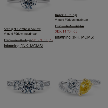
Imperia Trilogi
Vitguld Förlovningsringar
Från
SEK 21 048,64
Starlight Compass Solitär
SEK 14 734,05
Vitguld Förlovningsringar
Infattning (INK. MOMS)
Från
SEK 10 211,95
SEK 9 190,75
Infattning (INK. MOMS)