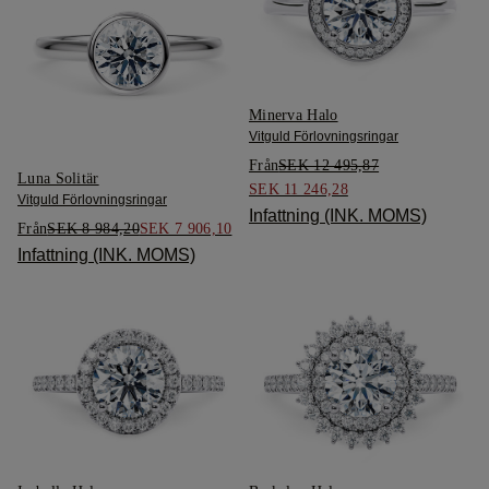
Minerva Halo
Vitguld Förlovningsringar
Från
SEK 12 495,87
Luna Solitär
SEK 11 246,28
Vitguld Förlovningsringar
Infattning (INK. MOMS)
Från
SEK 8 984,20
SEK 7 906,10
Infattning (INK. MOMS)