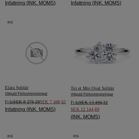
Infattning (INK. MOMS)
Infattning (INK. MOMS)
nytt
Elara Solitär
Toi et Moi Oval Solitär
Vitguld Förlovningsringar
Vitguld Förlovningsringar
Från
SEK 8 276,28
SEK 7 448,65
Från
SEK 13 494,32
Infattning (INK. MOMS)
SEK 12 144,89
(INK. MOMS)
nytt
nytt