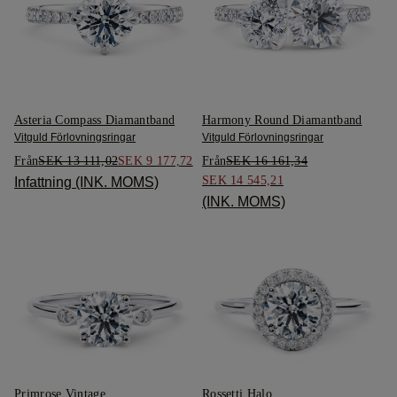
Asteria Compass Diamantband
Harmony Round Diamantband
Vitguld Förlovningsringar
Vitguld Förlovningsringar
Från
SEK 13 111,02
SEK 9 177,72
Från
SEK 16 161,34
SEK 14 545,21
Infattning (INK. MOMS)
(INK. MOMS)
Primrose Vintage
Rossetti Halo