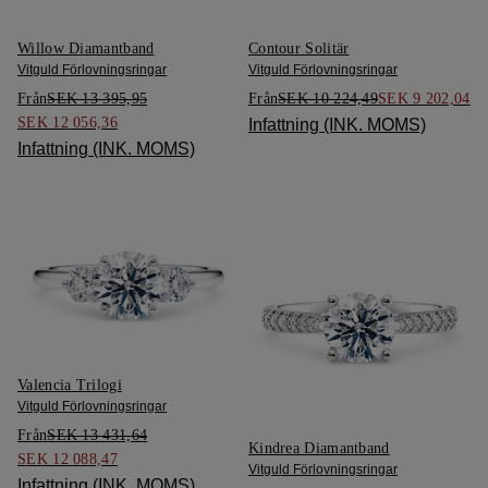
Willow Diamantband
Contour Solitär
Vitguld Förlovningsringar
Vitguld Förlovningsringar
Från
SEK 13 395,95
Från
SEK 10 224,49
SEK 9 202,04
SEK 12 056,36
Infattning (INK. MOMS)
Infattning (INK. MOMS)
Valencia Trilogi
Vitguld Förlovningsringar
Från
SEK 13 431,64
Kindrea Diamantband
SEK 12 088,47
Vitguld Förlovningsringar
Infattning (INK. MOMS)