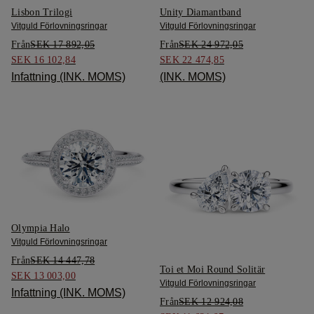
Lisbon Trilogi
Unity Diamantband
Vitguld Förlovningsringar
Vitguld Förlovningsringar
Från
SEK 17 892,05
Från
SEK 24 972,05
SEK 16 102,84
SEK 22 474,85
Infattning (INK. MOMS)
(INK. MOMS)
Olympia Halo
Vitguld Förlovningsringar
Från
SEK 14 447,78
Toi et Moi Round Solitär
SEK 13 003,00
Vitguld Förlovningsringar
Infattning (INK. MOMS)
Från
SEK 12 924,08