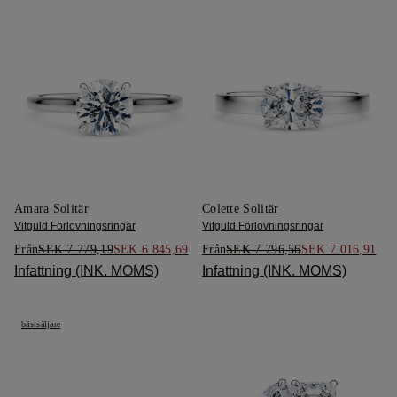
Amara Solitär
Colette Solitär
Vitguld Förlovningsringar
Vitguld Förlovningsringar
Från
SEK 7 779,19
SEK 6 845,69
Från
SEK 7 796,56
SEK 7 016,91
Infattning (INK. MOMS)
Infattning (INK. MOMS)
bästsäljare