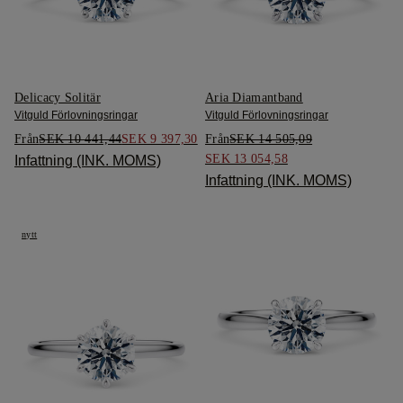
Delicacy Solitär
Aria Diamantband
Vitguld Förlovningsringar
Vitguld Förlovningsringar
Från
SEK 10 441,44
SEK 9 397,30
Från
SEK 14 505,09
SEK 13 054,58
Infattning (INK. MOMS)
Infattning (INK. MOMS)
nytt