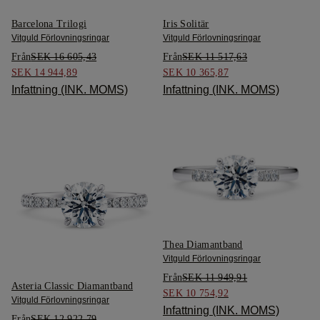
Barcelona Trilogi
Iris Solitär
Vitguld Förlovningsringar
Vitguld Förlovningsringar
Från
SEK 16 605,43
Från
SEK 11 517,63
SEK 14 944,89
SEK 10 365,87
Infattning (INK. MOMS)
Infattning (INK. MOMS)
Thea Diamantband
Vitguld Förlovningsringar
Från
SEK 11 949,91
Asteria Classic Diamantband
SEK 10 754,92
Vitguld Förlovningsringar
Infattning (INK. MOMS)
Från
SEK 12 922,79