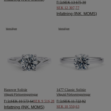
Från
SEK 13 675,30
SEK 12 307,77
Infattning (INK. MOMS)
bästsäljare
bästsäljare
Hanover Solitär
1477 Classic Solitär
Vitguld Förlovningsringar
Vitguld Förlovningsringar
Från
SEK 10 573,64
SEK 9 516,28
Från
SEK 11 722,92
SEK 10 550,63
Infattning (INK. MOMS)