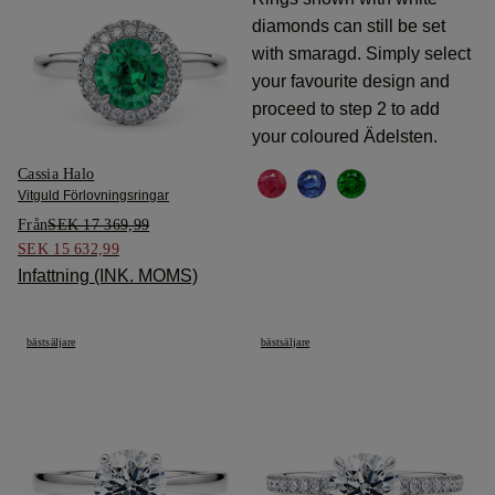
diamonds can still be set
with smaragd. Simply select
your favourite design and
proceed to step 2 to add
your coloured Ädelsten.
Cassia Halo
Vitguld Förlovningsringar
Från
SEK 17 369,99
SEK 15 632,99
Infattning (INK. MOMS)
bästsäljare
bästsäljare