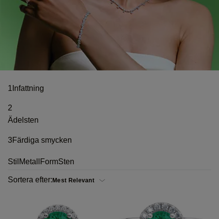
1
Infattning
2
Ädelsten
3
Färdiga smycken
Stil
Metall
Form
Sten
Sortera efter: