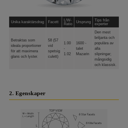
L/W-
Tips från
Unika karaktärsdrag
Facett
Ursprung
Ratio
experter
Den mest
briljanta och
Betraktas som
58 (57
1.00
1600
-
populära av
ideala proportioner
vid
-
talet
alla
för att maximera
spetsig
1.02
Mazarin
slipningar;
glans och lyster.
culett)
mångsidig
och klassisk.
2. Egenskaper