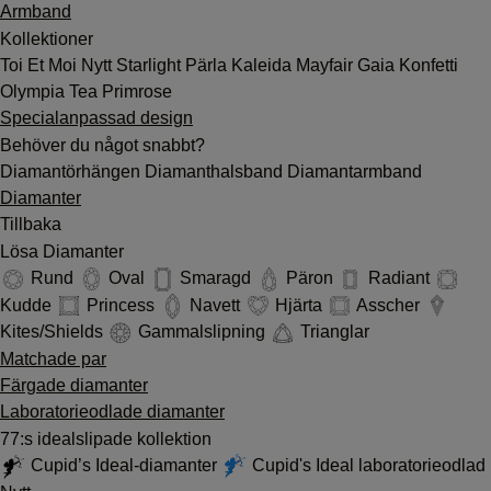
Armband
Kollektioner
Toi Et Moi
Nytt
Starlight
Pärla
Kaleida
Mayfair
Gaia
Konfetti
Olympia
Tea
Primrose
Specialanpassad design
Behöver du något snabbt?
Diamantörhängen
Diamanthalsband
Diamantarmband
Diamanter
Tillbaka
Lösa Diamanter
Rund
Oval
Smaragd
Päron
Radiant
Kudde
Princess
Navett
Hjärta
Asscher
Kites/Shields
Gammalslipning
Trianglar
Matchade par
Färgade diamanter
Laboratorieodlade diamanter
77:s idealslipade kollektion
Cupid’s Ideal-diamanter
Cupid's Ideal laboratorieodlad