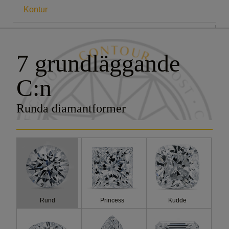
Kontur
DE 7C:EN
7 grundläggande
Karat
C:n
Färg
Runda diamantformer
Klarhet
Slipning
Certificering
Kostand
Rund
Princess
Kudde
Fluo.