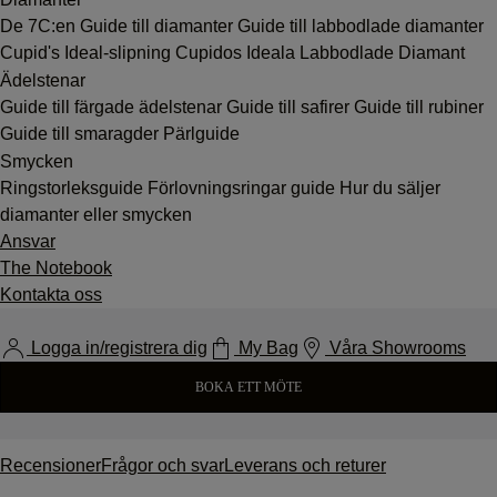
De 7C:en
Guide till diamanter
Guide till labbodlade diamanter
Cupid's Ideal-slipning
Cupidos Ideala Labbodlade Diamant
Ädelstenar
Guide till färgade ädelstenar
Guide till safirer
Guide till rubiner
Guide till smaragder
Pärlguide
Smycken
Ringstorleksguide
Förlovningsringar guide
Hur du säljer
diamanter eller smycken
Ansvar
The Notebook
Kontakta oss
Logga in/registrera dig
My Bag
Våra Showrooms
BOKA ETT MÖTE
Recensioner
Frågor och svar
Leverans och returer