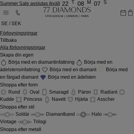
T
M
S
22
08
07
Summer Sale avslutas ikväll
SE / SEK
Förlovningsringar
Tillbaka
Alla förlovningsringar
Skapa din egen
Börja med en diamantinfattning
Börja med en
ädelstensinfattning
Börja med en diamant
Börja med
en färgad diamant
Börja med en ädelsten
Shoppa efter form
Rund
Oval
Smaragd
Päron
Radiant
Kudde
Princess
Navett
Hjärta
Asscher
Shoppa efter stil
Solitär
Diamantband
Halo
Vintage
Trilogi
Shoppa efter metall