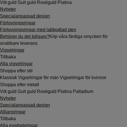
Vitt guld
Gult guld
Roséguld
Platina
Nyheter
Specialanpassad design
Förlovningsringar
Förlovningsringar med labbodlad sten
Behöver du det tidigare?
Köp våra färdiga smycken för
snabbare leverans
Vigselringar
Tillbaka
Alla vigselringar
Shoppa efter stil
Klassisk
Vigselringar för män
Vigselringar för kvinnor
Shoppa efter metall
Vitt guld
Gult guld
Roséguld
Platina
Palladium
Nyheter
Specialanpassad design
Alliansringar
Tillbaka
Alla evighetsringar