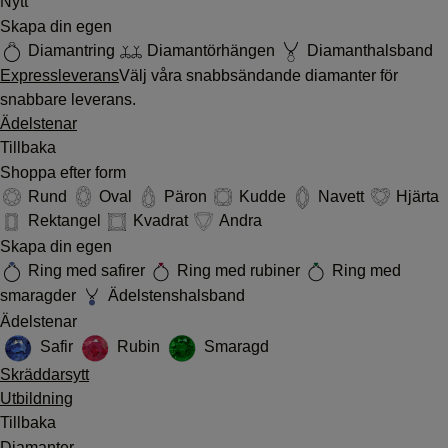
Nytt
Skapa din egen
Diamantring
Diamantörhängen
Diamanthalsband
Expressleverans
Välj våra snabbsändande diamanter för
snabbare leverans.
Ädelstenar
Tillbaka
Shoppa efter form
Rund
Oval
Päron
Kudde
Navett
Hjärta
Rektangel
Kvadrat
Andra
Skapa din egen
Ring med safirer
Ring med rubiner
Ring med
smaragder
Ädelstenshalsband
Ädelstenar
Safir
Rubin
Smaragd
Skräddarsytt
Utbildning
Tillbaka
Diamanter