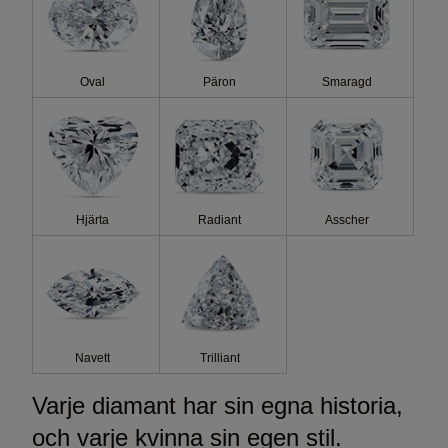
Oval
Päron
Smaragd
Hjärta
Radiant
Asscher
Navett
Trilliant
Varje diamant har sin egna historia,
och varje kvinna sin egen stil.