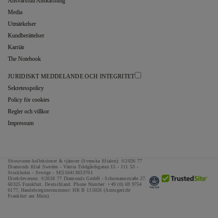
Ansvarsfull Anskaffning
Media
Utmärkelser
Kundberättelser
Karriär
The Notebook
JURIDISKT MEDDELANDE OCH INTEGRITET
Sekretesspolicy
Policy för cookies
Regler och villkor
Impressum
Showroom-kollektioner & tjänster (Svenska filialen): ©2026 77
Diamonds filial Sweden - Västra Trädgårdsgatan 15 - 111 53 -
Stockholm - Sverige - SE516413033701
Direktleverans: ©2026 77 Diamonds GmbH -
Schumannstraße 27.
60325 Frankfurt. Deutschland.
Phone Number:
+49 (0) 69 9754
6177,
Handelsregisternummer: HR B 115026 (Amtsgericht
Frankfurt am Main)