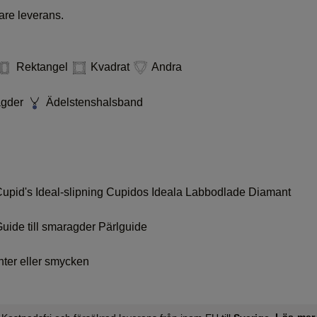
are leverans.
Rektangel
Kvadrat
Andra
agder
Ädelstenshalsband
upid's Ideal-slipning
Cupidos Ideala Labbodlade Diamant
uide till smaragder
Pärlguide
nter eller smycken