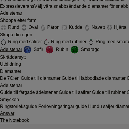
Expressleverans
Välj våra snabbsändande diamanter för snabb
Ädelstenar
Shoppa efter form
Rund
Oval
Päron
Kudde
Navett
Hjärta
Skapa din egen
Ring med safirer
Ring med rubiner
Ring med smar
Ädelstenar
Safir
Rubin
Smaragd
Skräddarsytt
Utbildning
Diamanter
De 7C:en
Guide till diamanter
Guide till labbodlade diamanter
C
Ädelstenar
Guide till färgade ädelstenar
Guide till safirer
Guide till rubiner
G
Smycken
Ringstorleksguide
Förlovningsringar guide
Hur du säljer diama
Ansvar
The Notebook