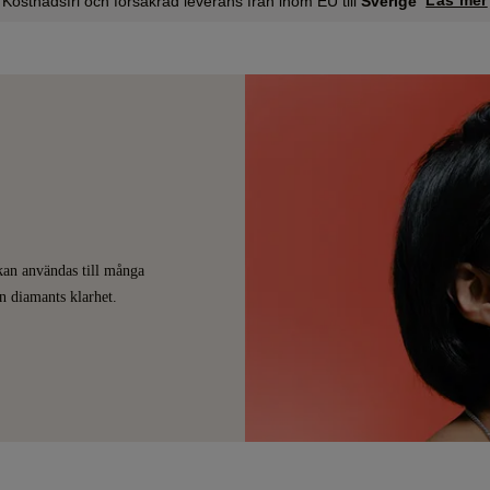
Läs mer
Kostnadsfri och försäkrad leverans från inom EU till
Sverige
kan användas till många
en diamants klarhet.