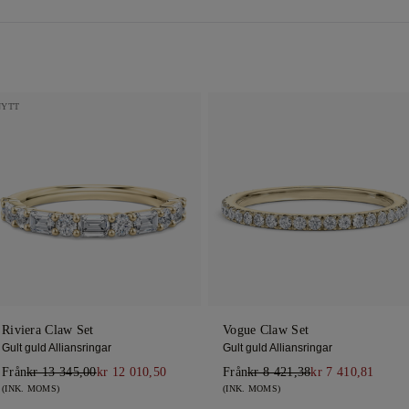
NYTT
Riviera Claw Set
Vogue Claw Set
Gult guld Alliansringar
Gult guld Alliansringar
Från
kr 13 345,00
kr 12 010,50
Från
kr 8 421,38
kr 7 410,81
(INK. MOMS)
(INK. MOMS)