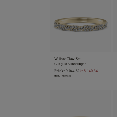
Willow Claw Set
Gult guld Alliansringar
Från
kr 9 044,82
kr 8 140,34
(INK. MOMS)