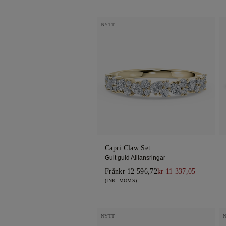
NYTT
Capri Claw Set
Gult guld Alliansringar
Från
kr 12 596,72
kr 11 337,05
(INK. MOMS)
NYTT