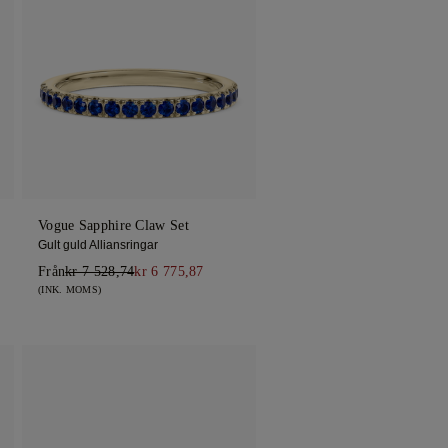
Vogue Sapphire Claw Set
Gult guld Alliansringar
Från
kr 7 528,74
kr 6 775,87
(INK. MOMS)