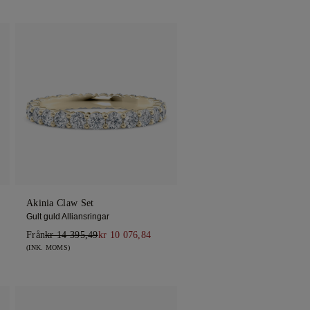
Akinia Claw Set
Gult guld Alliansringar
Från
kr 14 395,49
kr 10 076,84
(INK. MOMS)