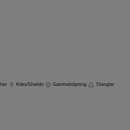
cher
Kites/Shields
Gammalslipning
Trianglar