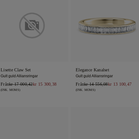
Lisette Claw Set
Elegance Kanalset
Gult guld Alliansringar
Gult guld Alliansringar
Från
kr 17 000,42
kr 15 300,38
Från
kr 14 556,08
kr 13 100,47
(INK. MOMS)
(INK. MOMS)