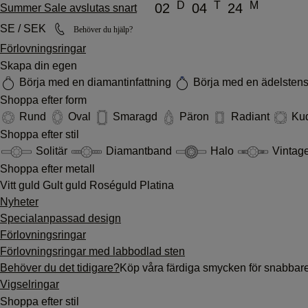
D
T
M
02
04
24
Summer Sale avslutas snart
SE / SEK
Behöver du hjälp?
Förlovningsringar
Skapa din egen
Börja med en diamantinfattning
Börja med en ädelstens
Shoppa efter form
Rund
Oval
Smaragd
Päron
Radiant
Ku
Shoppa efter stil
Solitär
Diamantband
Halo
Vintag
Shoppa efter metall
Vitt guld
Gult guld
Roséguld
Platina
Nyheter
Specialanpassad design
Förlovningsringar
Förlovningsringar med labbodlad sten
Behöver du det tidigare?
Köp våra färdiga smycken för snabbar
Vigselringar
Shoppa efter stil