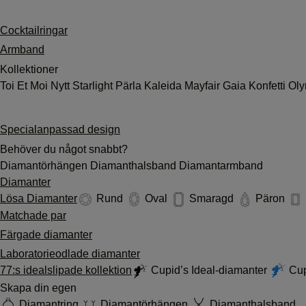
Cocktailringar
Armband
Kollektioner
Toi Et Moi
Nytt
Starlight
Pärla
Kaleida
Mayfair
Gaia
Konfetti
Ol
Specialanpassad design
Behöver du något snabbt?
Diamantörhängen
Diamanthalsband
Diamantarmband
Diamanter
Lösa Diamanter
Rund
Oval
Smaragd
Päron
Matchade par
Färgade diamanter
Laboratorieodlade diamanter
77:s idealslipade kollektion
Cupid’s Ideal-diamanter
Cup
Skapa din egen
Diamantring
Diamantörhängen
Diamanthalsband