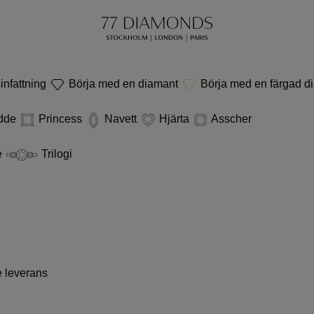
infattning
Börja med en diamant
Börja med en färgad d
dde
Princess
Navett
Hjärta
Asscher
e
Trilogi
e leverans