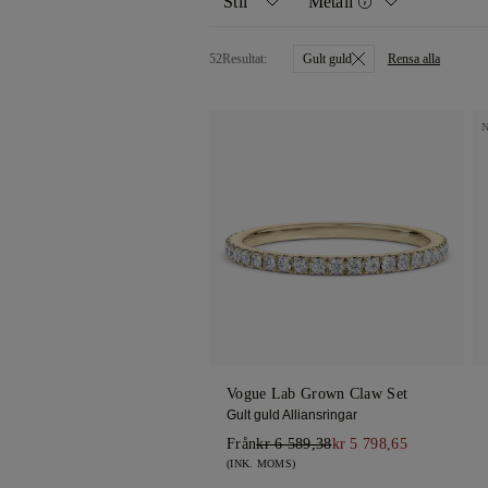
Stil
Metall
52
Resultat:
Gult guld
Rensa alla
Alla
Gult guld
Kloinfattning
Vitt guld
Kanalinfattning
Roséguld
Designer-set
Platina
Vogue Lab Grown Claw Set
Gult guld Alliansringar
Från
kr 6 589,38
kr 5 798,65
(INK. MOMS)