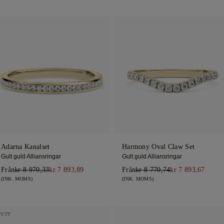
Adarna Kanalset
Harmony Oval Claw Set
Gult guld Alliansringar
Gult guld Alliansringar
Från
kr 8 970,33
kr 7 893,89
Från
kr 8 770,74
kr 7 893,67
(INK. MOMS)
(INK. MOMS)
NYTT