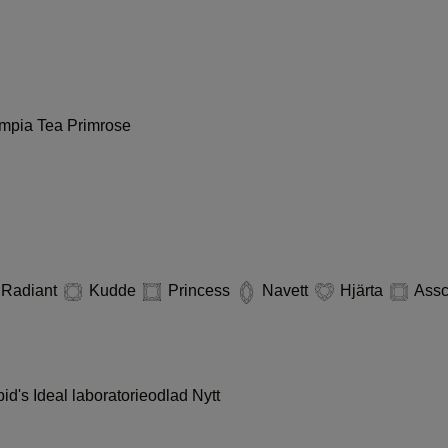
ympia
Tea
Primrose
Radiant
Kudde
Princess
Navett
Hjärta
Ass
id's Ideal laboratorieodlad
Nytt