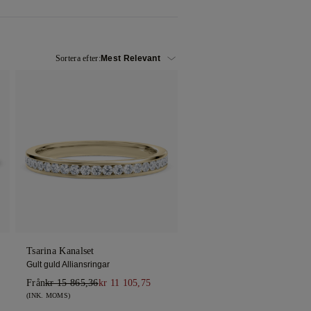
Sortera efter:
Tsarina Kanalset
Gult guld Alliansringar
Från
kr 15 865,36
kr 11 105,75
(INK. MOMS)