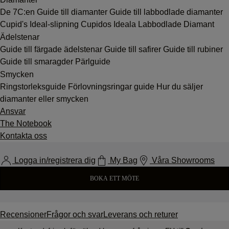
De 7C:en
Guide till diamanter
Guide till labbodlade diamanter
Cupid's Ideal-slipning
Cupidos Ideala Labbodlade Diamant
Ädelstenar
Guide till färgade ädelstenar
Guide till safirer
Guide till rubiner
Guide till smaragder
Pärlguide
Smycken
Ringstorleksguide
Förlovningsringar guide
Hur du säljer
diamanter eller smycken
Ansvar
The Notebook
Kontakta oss
Logga in/registrera dig
My Bag
Våra Showrooms
BOKA ETT MÖTE
Recensioner
Frågor och svar
Leverans och returer