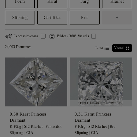
Form
Karat
Färg
Klarhet
Slipning
Certifikat
Pris
+
Expressleverans
Bilder / 360° Visuals
24,003 Diamanter
Lista
Visual
DET HÄR ÄR EN PROVBILD
0.30
Karat Princess
0.31
Karat Princess
Diamant
Diamant
K
Färg |
SI2
Klarhet |
Fantastisk
F
Färg |
SI2
Klarhet |
Bra
Slipning |
GIA
Slipning |
GIA