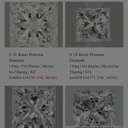
0.31
Karat Princess
0.33
Karat Princess
Diamant
Diamant
I
Färg |
VS2
Klarhet |
Mycket
J
Färg |
SI1
Klarhet |
Mycket bra
bra
Slipning |
IGI
Slipning |
GIA
kr4264
kr4158
kr4278
kr4171
(INK. MOMS)
(INK. MOMS)