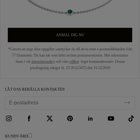
ANMÄL DIG NU
*Genom att ange dina uppgifter samtycker du till att ta emot e-postmeddelanden från
77 Diamonds. Du kan när som helst avsluta prenumerationen. Mer information
finns i vår
integritetspolicy
och våra
villkor
. Inget kontantalternativ. Denna
prisdragning stänger kl. 23:59 (GMT) den 31/12/2026
LÅT OSS BEHÅLLA KONTAKTEN
KUNDVÅRD