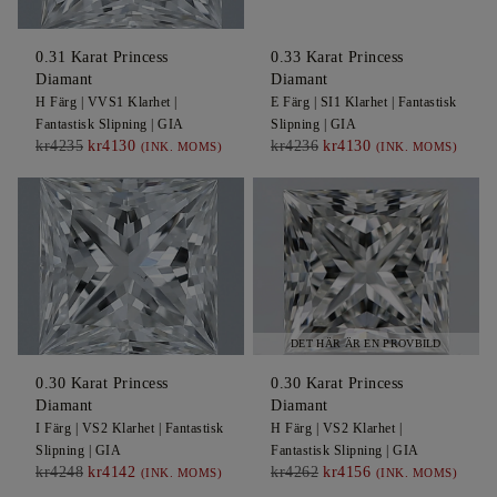
0.31
Karat Princess
0.33
Karat Princess
Diamant
Diamant
H
Färg |
VVS1
Klarhet |
E
Färg |
SI1
Klarhet |
Fantastisk
Fantastisk
Slipning |
GIA
Slipning |
GIA
kr4235
kr4130
kr4236
kr4130
(INK. MOMS)
(INK. MOMS)
DET HÄR ÄR EN PROVBILD
0.30
Karat Princess
0.30
Karat Princess
Diamant
Diamant
I
Färg |
VS2
Klarhet |
Fantastisk
H
Färg |
VS2
Klarhet |
Slipning |
GIA
Fantastisk
Slipning |
GIA
kr4248
kr4142
kr4262
kr4156
(INK. MOMS)
(INK. MOMS)