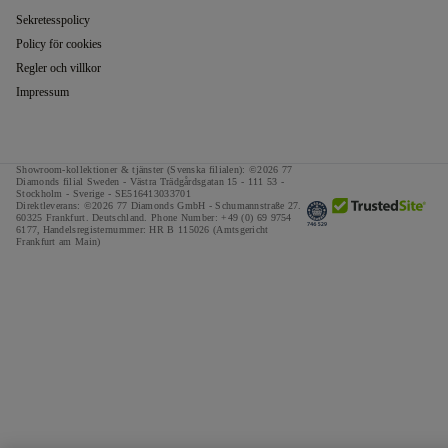
Sekretesspolicy
Policy för cookies
Regler och villkor
Impressum
Showroom-kollektioner & tjänster (Svenska filialen): ©2026 77
Diamonds filial Sweden - Västra Trädgårdsgatan 15 - 111 53 -
Stockholm - Sverige - SE516413033701
Direktleverans: ©2026 77 Diamonds GmbH -
Schumannstraße 27.
60325 Frankfurt. Deutschland.
Phone Number:
+49 (0) 69 9754
6177,
Handelsregisternummer: HR B 115026 (Amtsgericht
Frankfurt am Main)