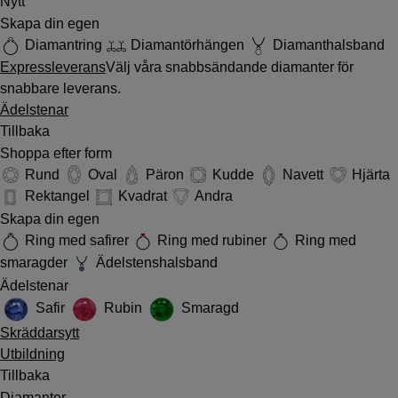
Nytt
Skapa din egen
Diamantring
Diamantörhängen
Diamanthalsband
Expressleverans
Välj våra snabbsändande diamanter för
snabbare leverans.
Ädelstenar
Tillbaka
Shoppa efter form
Rund
Oval
Päron
Kudde
Navett
Hjärta
Rektangel
Kvadrat
Andra
Skapa din egen
Ring med safirer
Ring med rubiner
Ring med
smaragder
Ädelstenshalsband
Ädelstenar
Safir
Rubin
Smaragd
Skräddarsytt
Utbildning
Tillbaka
Diamanter