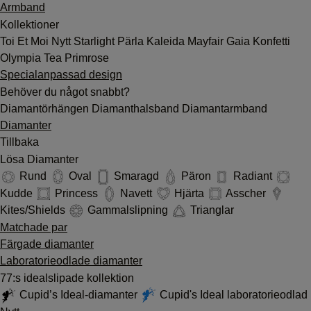
Armband
Kollektioner
Toi Et Moi
Nytt
Starlight
Pärla
Kaleida
Mayfair
Gaia
Konfetti
Olympia
Tea
Primrose
Specialanpassad design
Behöver du något snabbt?
Diamantörhängen
Diamanthalsband
Diamantarmband
Diamanter
Tillbaka
Lösa Diamanter
Rund
Oval
Smaragd
Päron
Radiant
Kudde
Princess
Navett
Hjärta
Asscher
Kites/Shields
Gammalslipning
Trianglar
Matchade par
Färgade diamanter
Laboratorieodlade diamanter
77:s idealslipade kollektion
Cupid’s Ideal-diamanter
Cupid's Ideal laboratorieodlad