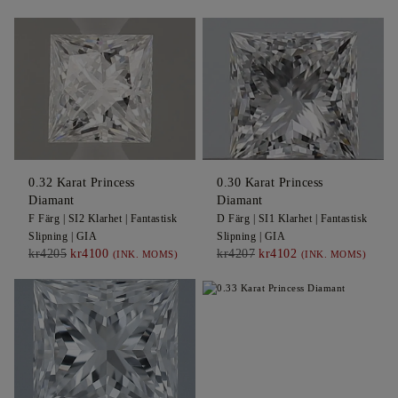
0.32
Karat Princess
0.30
Karat Princess
Diamant
Diamant
F
Färg |
SI2
Klarhet |
Fantastisk
D
Färg |
SI1
Klarhet |
Fantastisk
Slipning |
GIA
Slipning |
GIA
kr4205
kr4100
kr4207
kr4102
(INK. MOMS)
(INK. MOMS)