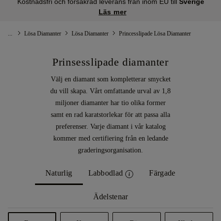
Kostnadsfri och försäkrad leverans från inom EU till
Sverige
Läs mer
...
Lösa Diamanter
Lösa Diamanter
Princesslipade Lösa Diamanter
Prinsesslipade diamanter
Välj en diamant som kompletterar smycket
du vill skapa. Vårt omfattande urval av 1,8
miljoner diamanter har tio olika former
samt en rad karatstorlekar för att passa alla
preferenser. Varje diamant i vår katalog
kommer med certifiering från en ledande
graderingsorganisation.
Naturlig
Labbodlad
Färgade
Ädelstenar