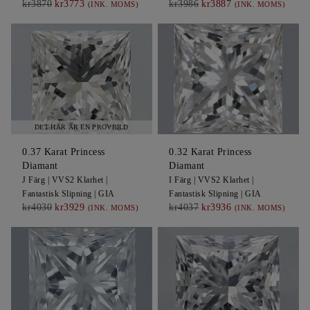
kr3870
kr3773
kr3986
kr3887
(INK. MOMS)
(INK. MOMS)
DET HÄR ÄR EN PROVBILD
0.37
Karat Princess
0.32
Karat Princess
Diamant
Diamant
J
Färg |
VVS2
Klarhet |
I
Färg |
VVS2
Klarhet |
Fantastisk
Slipning |
GIA
Fantastisk
Slipning |
GIA
kr4030
kr3929
kr4037
kr3936
(INK. MOMS)
(INK. MOMS)