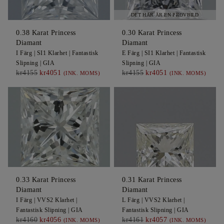
DET HÄR ÄR EN PROVBILD
0.38
Karat Princess
0.30
Karat Princess
Diamant
Diamant
I
Färg |
SI1
Klarhet |
Fantastisk
E
Färg |
SI1
Klarhet |
Fantastisk
Slipning |
GIA
Slipning |
GIA
kr4155
kr4051
kr4155
kr4051
(INK. MOMS)
(INK. MOMS)
0.33
Karat Princess
0.31
Karat Princess
Diamant
Diamant
I
Färg |
VVS2
Klarhet |
L
Färg |
VVS2
Klarhet |
Fantastisk
Slipning |
GIA
Fantastisk
Slipning |
GIA
kr4160
kr4056
kr4161
kr4057
(INK. MOMS)
(INK. MOMS)