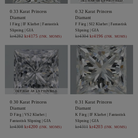
DET HÄR ÄR EN PROVBILD
0.33
Karat Princess
0.32
Karat Princess
Diamant
Diamant
I
Färg |
IF
Klarhet |
Fantastisk
F
Färg |
SI2
Klarhet |
Fantastisk
Slipning |
GIA
Slipning |
GIA
kr4282
kr4175
kr4304
kr4196
(INK. MOMS)
(INK. MOMS)
DET HÄR ÄR EN PROVBILD
0.30
Karat Princess
0.31
Karat Princess
Diamant
Diamant
D
Färg |
VS2
Klarhet |
K
Färg |
IF
Klarhet |
Fantastisk
Fantastisk
Slipning |
GIA
Slipning |
GIA
kr4308
kr4200
kr4311
kr4203
(INK. MOMS)
(INK. MOMS)