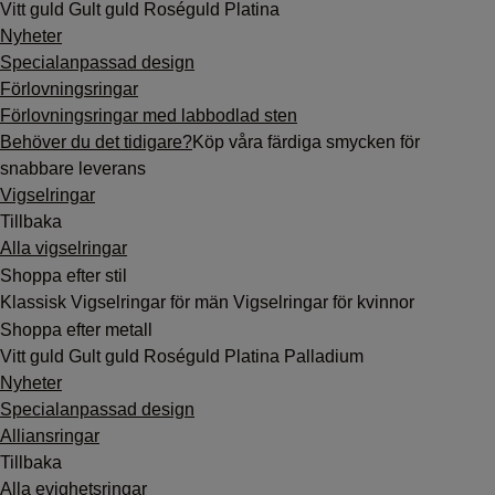
Vitt guld
Gult guld
Roséguld
Platina
Nyheter
Specialanpassad design
Förlovningsringar
Förlovningsringar med labbodlad sten
Behöver du det tidigare?
Köp våra färdiga smycken för
snabbare leverans
Vigselringar
Tillbaka
Alla vigselringar
Shoppa efter stil
Klassisk
Vigselringar för män
Vigselringar för kvinnor
Shoppa efter metall
Vitt guld
Gult guld
Roséguld
Platina
Palladium
Nyheter
Specialanpassad design
Alliansringar
Tillbaka
Alla evighetsringar