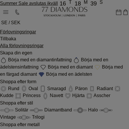
T
M
S
16
18
39
Summer Sale avslutas ikväll
SE / SEK
Förlovningsringar
Tillbaka
Alla förlovningsringar
Skapa din egen
Börja med en diamantinfattning
Börja med en
ädelstensinfattning
Börja med en diamant
Börja med
en färgad diamant
Börja med en ädelsten
Shoppa efter form
Rund
Oval
Smaragd
Päron
Radiant
Kudde
Princess
Navett
Hjärta
Asscher
Shoppa efter stil
Solitär
Diamantband
Halo
Vintage
Trilogi
Shoppa efter metall