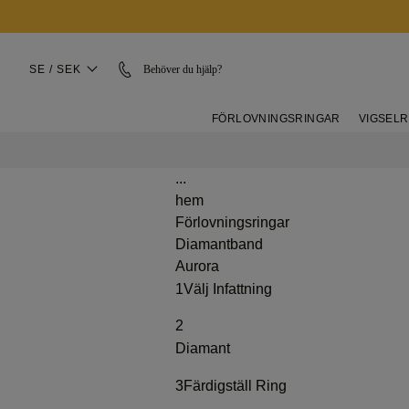
SE / SEK
Behöver du hjälp?
FÖRLOVNINGSRINGAR
VIGSEL
...
hem
Förlovningsringar
Diamantband
Aurora
1
Välj Infattning
2
Diamant
3
Färdigställ Ring