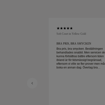
low Gold
Soft Court in Yellow Gold
UNDSERVICE OCH
BRA PRIS, BRA SMYCKEN
Bra pris, bra smycken. Beställningen
behandlades snabbt. Men servicen sk
ervice och fantastiska
kunna förbättras bättre eftersom tiden
 leverans!
ibland är för tidsmässigt begränsad,
eftersom vi ville se fler prover men må
boka en annan dag. Överlag bra
upplevelse, smycken av hög kvalitet. 
är lycklig.