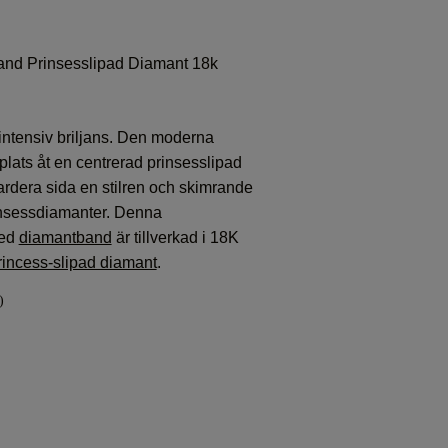
nd Prinsesslipad Diamant 18k
intensiv briljans. Den moderna
plats åt en centrerad prinsesslipad
rdera sida en stilren och skimrande
insessdiamanter. Denna
ed
diamantband
är tillverkad i 18K
rincess-slipad diamant
.
)