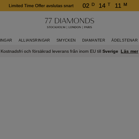
D
T
M
02
14
11
Limited Time Offer avslutas snart
RINGAR
ALLIANSRINGAR
SMYCKEN
DIAMANTER
ÄDELSTENAR
Läs mer
Kostnadsfri och försäkrad leverans från inom EU till
Sverige