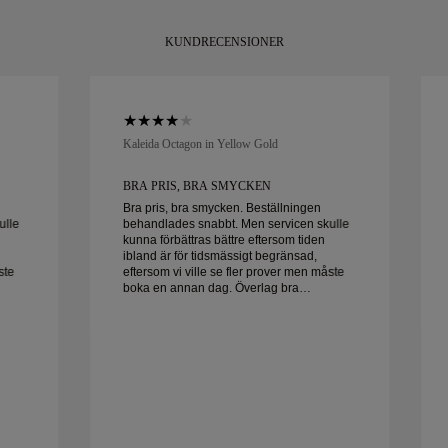
KUNDRECENSIONER
Kaleida Octagon in Yellow Gold
BRA PRIS, BRA SMYCKEN
Bra pris, bra smycken. Beställningen
ulle
behandlades snabbt. Men servicen skulle
kunna förbättras bättre eftersom tiden
ibland är för tidsmässigt begränsad,
ste
eftersom vi ville se fler prover men måste
boka en annan dag. Överlag bra
Frun
upplevelse, smycken av hög kvalitet. Frun
är lycklig.