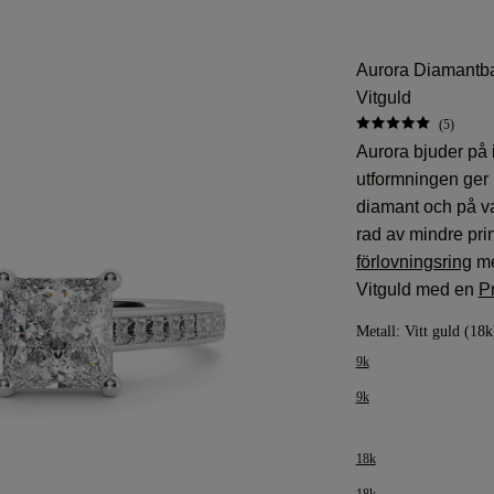
Aurora Diamantba
Vitguld
(5)
Aurora bjuder på 
utformningen ger 
diamant och på va
rad av mindre pr
förlovningsring
m
Vitguld med en
P
Metall:
Vitt guld (18k
9k
9k
18k