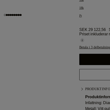
18k
18k
Pt
SEK 29 122,56
S
Priset inkluderar
Betala i 3 delbetalnin
PRODUKTINF
Produktinfor
Infattning: D
Metall:
Vitt gu