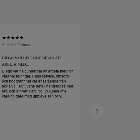
Aurelle in Platinum
Soft Court in Platinum
DIEGO VAR HELT UNDERBAR ATT
DIEGO VAR HELT 
ARBETA MED...
ARBETA MED...
Diego var helt underbar att arbeta med för
Diego var helt under
våra vigselringar. Hans service, omsorg
våra vigselringar. H
och noggrannhet var enastående från
och noggrannhet va
början till slut. Varje detalj hanterades helt
början till slut. Varj
rätt, och allt var klart i tid. Vi kunde inte
rätt, och allt var klart
vara nöjdare med upplevelsen och
vara nöjdare med u
rekommenderar honom varmt till alla som
rekommenderar honom
letar efter vackra, välgjorda vigselringar.
letar efter vackra, vä