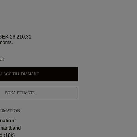
EK 26 210,31
 moms.
gar
LÄGG TILL DIAMANT
BOKA ETT MÖTE
ORMATION
mation:
iamantband
ld (18k)