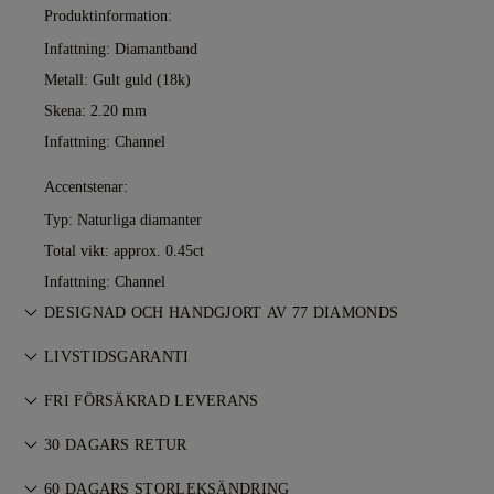
Produktinformation:
Infattning: Diamantband
Metall:
Gult guld (18k)
Skena: 2.20 mm
Infattning: Channel
Accentstenar:
Typ: Naturliga diamanter
Total vikt: approx. 0.45ct
Infattning: Channel
DESIGNAD OCH HANDGJORT AV 77 DIAMONDS
Konsten att skapa smycken, förfinad av 77 Diamonds
LIVSTIDSGARANTI
mästare — ett smycke i taget.
Vid köp hos 77 Diamonds ingår livstidsgaranti mot
FRI FÖRSÄKRAD LEVERANS
tillverkningsfel. Nödvändiga reparationer utförs kostnadsfritt.
Allt porto är gratis, oavsett var du bor. Vi skickar ditt föremål
Läs mer i våra
30 DAGARS RETUR
villkor
.
riskfritt och fullt försäkrat via FedEx eller DHL
Om du inte är helt nöjd kan du returnera eller byta ditt köp
specialleveransservice, direkt till din ytterdörr. Vi försäkrar alla
60 DAGARS STORLEKSÄNDRING