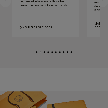
begränsad, eftersom vi ville se fler
enastående 
prover men måste boka en annan dag.
detalj hant
Överlag bra upplevelse, smycken av
klart i tid
hög kvalitet. Frun är lycklig.
med uppl
honom varm
vackra, vä
MATEUSZ
QING JI, 5 DAGAR SEDAN
SEDAN