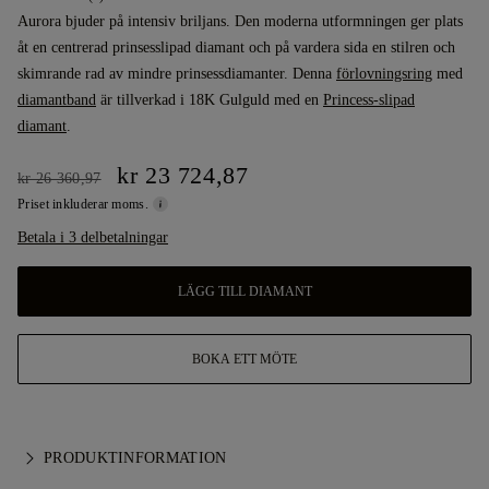
Aurora bjuder på intensiv briljans. Den moderna utformningen ger plats
åt en centrerad prinsesslipad diamant och på vardera sida en stilren och
skimrande rad av mindre prinsessdiamanter. Denna
förlovningsring
med
diamantband
är tillverkad i 18K Gulguld med en
Princess-slipad
diamant
.
kr 23 724,87
kr 26 360,97
Priset inkluderar moms.
Betala i 3 delbetalningar
LÄGG TILL DIAMANT
BOKA ETT MÖTE
PRODUKTINFORMATION