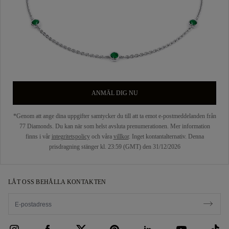
ANMÄL DIG NU
*Genom att ange dina uppgifter samtycker du till att ta emot e-postmeddelanden från
77 Diamonds. Du kan när som helst avsluta prenumerationen. Mer information
finns i vår
integritetspolicy
och våra
villkor
. Inget kontantalternativ. Denna
prisdragning stänger kl. 23:59 (GMT) den 31/12/2026
LÅT OSS BEHÅLLA KONTAKTEN