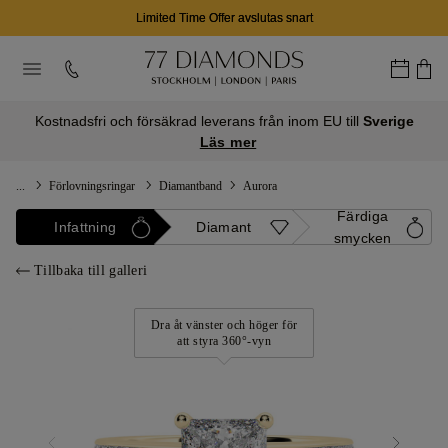
Limited Time Offer avslutas snart
Kostnadsfri och försäkrad leverans från inom EU till
Sverige
Läs mer
...
Förlovningsringar
Diamantband
Aurora
Färdiga
Infattning
Diamant
smycken
Tillbaka till galleri
Dra åt vänster och höger för
att styra 360°-vyn