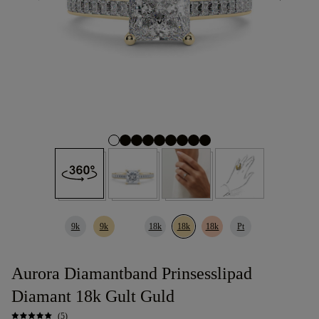
9k
9k
18k
18k
18k
Pt
Aurora Diamantband Prinsesslipad
Diamant 18k Gult Guld
(5)