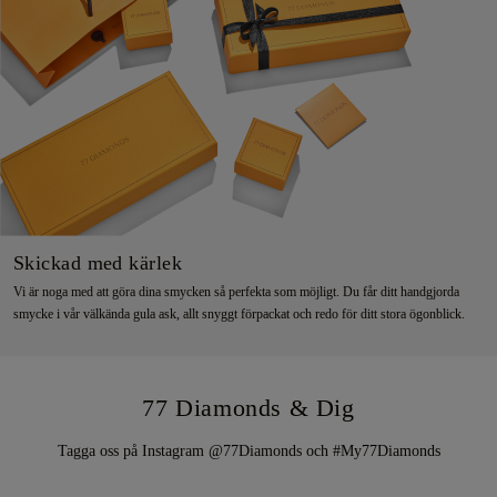
Skickad med kärlek
Vi är noga med att göra dina smycken så perfekta som möjligt. Du får ditt handgjorda
smycke i vår välkända gula ask, allt snyggt förpackat och redo för ditt stora ögonblick.
77 Diamonds & Dig
Tagga oss på Instagram @77Diamonds och #My77Diamonds