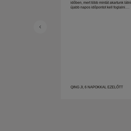
időben, mert több mintát akartunk látni
újabb napos időpontot kell foglalni.
Összességében jó tapasztalat, jó
minőségű ékszerek. A feleségem bold
QING JI, 6 NAPOKKAL EZELŐTT