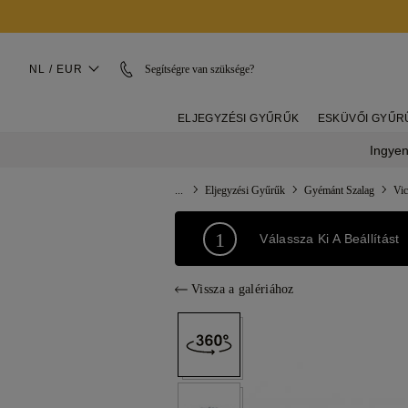
NL / EUR
Segítségre van szüksége?
ELJEGYZÉSI GYŰRŰK
ESKÜVŐI GYŰR
Ingyen
...
Eljegyzési Gyűrűk
Gyémánt Szalag
Vic
1
Válassza Ki A Beállítást
Vissza a galériához