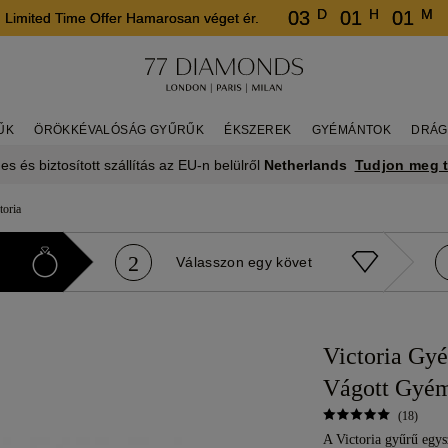
D
H
M
03
01
01
Limited Time Offer Hamarosan véget ér.
ŰK
ÖRÖKKÉVALÓSÁG GYŰRŰK
ÉKSZEREK
GYÉMÁNTOK
DRÁG
Tudjon meg 
es és biztosított szállítás az EU-n belülről
Netherlands
toria
2
Válasszon egy követ
Victoria Gy
Vágott Gyém
(18)
A Victoria gyűrű egys