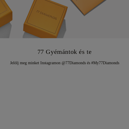
77 Gyémántok és te
Jelölj meg minket Instagramon @77Diamonds és #My77Diamonds