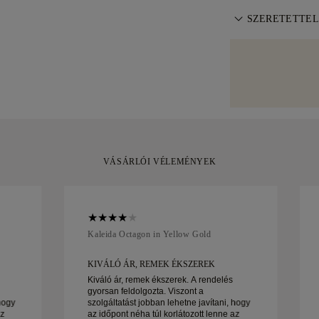
napon belül viss
körűen biztosít
A tökéletes ill
Feltételekben
SZERETETTEL
.
háza elé. Minde
ingyenes méretál
elkerüljük a szá
Különös gondoss
szabályzatban
.
Bizonyos nagy é
készült darabja
szállítási szolg
elegánsan csoma
Amit vagy a Bri
vásárlással, 30
kicserélheti azt.
VÁSÁRLÓI VÉLEMÉNYEK
Kaleida Octagon in Yellow Gold
KIVÁLÓ ÁR, REMEK ÉKSZEREK
Kiváló ár, remek ékszerek. A rendelés
gyorsan feldolgozta. Viszont a
hogy
szolgáltatást jobban lehetne javítani, hogy
az
az időpont néha túl korlátozott lenne az