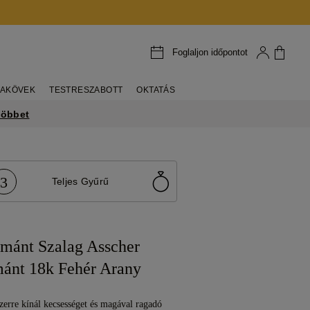
Foglaljon időpontot
AKÖVEK
TESTRESZABOTT
OKTATÁS
többet
3
Teljes Gyűrű
émánt Szalag Asscher
ánt 18k Fehér Arany
zerre kínál kecsességet és magával ragadó