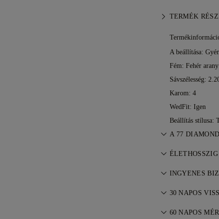
TERMÉK RÉSZ
Termékinformáci
A beállítása: Gyé
Fém:
Fehér arany
Sávszélesség: 2.
Karom: 4
WedFit: Igen
Beállítás stílusa:
A 77 DIAMON
Az ékszerkészí
ÉLETHOSSZIG
mestereitől — d
A 77 Diamonds m
INGYENES BI
garancia jár gyá
Minden postaköl
díjmentesek. R
30 NAPOS VI
hol él. A FedEx
Ha nem elégedet
szolgáltatásán 
60 NAPOS MÉ