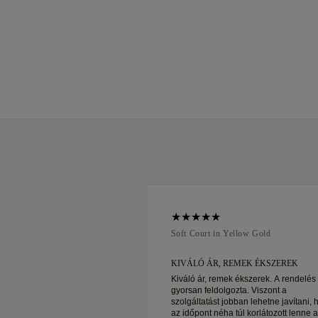
ellow Gold
Soft Court in Yellow Gold
LSZOLGÁLAT ÉS
KIVÁLÓ ÁR, REMEK ÉKSZEREK
Kiváló ár, remek ékszerek. A rendelés
gyorsan feldolgozta. Viszont a
lgálat és fantasztikus árak
szolgáltatást jobban lehetne javítani, 
lítással!
az időpont néha túl korlátozott lenne 