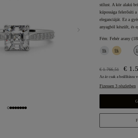
stílust. A kör alakú b
kúpossága felerősíti 
eleganciáját. Ez a gy
anyagból készült, és e
Fém:
Fehér arany (18
9k
9k
1
€ 1.
€ 1.766,51
Az ár csak a beállításra 
Fizessen 3 részletben
G