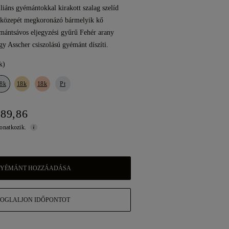
riliáns gyémántokkal kirakott szalag szelíd
a közepét megkoronázó bármelyik kő
émántsávos eljegyzési gyűrű Fehér arany
gy Asscher csiszolású gyémánt díszíti.
k)
8k
18k
18k
Pt
589,86
vonatkozik.
YÉMÁNT HOZZÁADÁSA
FOGLALJON IDŐPONTOT