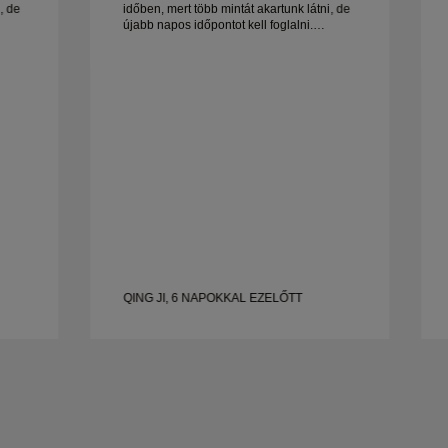
, de
időben, mert több mintát akartunk látni, de
újabb napos időpontot kell foglalni.
Összességében jó tapasztalat, jó
og.
minőségű ékszerek. A feleségem boldog.
QING JI, 6 NAPOKKAL EZELŐTT