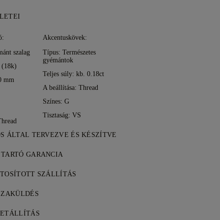
LETEI
ó:
Akcentuskövek:
mánt szalag
Típus: Természetes
gyémántok
 (18k)
Teljes súly: kb. 0.18ct
20 mm
A beállítása: Thread
Színes: G
Tisztaság: VS
 Thread
DS ÁLTAL TERVEZVE ÉS KÉSZÍTVE
tés művészete, a 77 Diamonds
 TARTÓ GARANCIA
arabról darabra.
inden vásárlásához élethosszig tartó
ZTOSÍTOTT SZÁLLÍTÁS
rtási hibákra. A szükséges javítások
tség ingyenes, függetlenül attól, hogy
észletek a
SSZAKÜLDÉS
Feltételekben
.
 vagy a DHL különleges kézbesítési
t teljes mértékben, a vásárlást 30
keresztül kockázatmentesen és teljes
RETÁLLÍTÁS