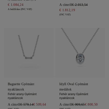
€ 1.084,24
A címről
€ 2.013,54
A beállítása (INC VAT)
€ 1.812,19
(INC VAT)
Baguette Gyémánt
Idyll Oval Gyémánt
nyakláncok
medálok
Fehér arany Gyémánt
Fehér arany Gyémánt
nyakláncok
nyakláncok
A címről
€ 579,14
€ 509,64
A címről
€ 909,65
€ 800,50
(INC VAT)
(INC VAT)