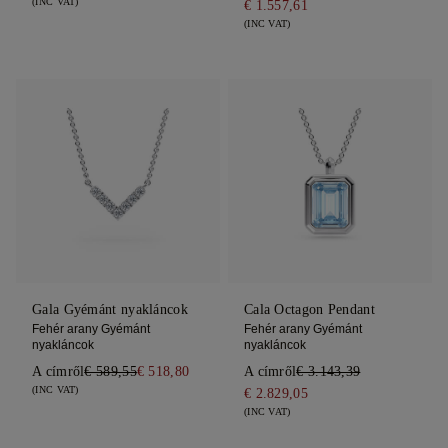
(INC VAT)
€ 1.557,61
(INC VAT)
Gala Gyémánt nyakláncok
Cala Octagon Pendant
Fehér arany Gyémánt
Fehér arany Gyémánt
nyakláncok
nyakláncok
A címről
€ 589,55
€ 518,80
A címről
€ 3.143,39
(INC VAT)
€ 2.829,05
(INC VAT)