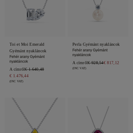
Toi et Moi Emerald
Perla Gyémánt nyakláncok
Fehér arany Gyémánt
Gyémánt nyakláncok
nyakláncok
Fehér arany Gyémánt
nyakláncok
A címről
€ 928,54
€ 817,12
(INC VAT)
A címről
€ 1.640,48
€ 1.476,44
(INC VAT)