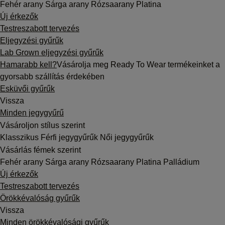
Fehér arany
Sárga arany
Rózsaarany
Platina
Új érkezők
Testreszabott tervezés
Eljegyzési gyűrűk
Lab Grown eljegyzési gyűrűk
Hamarabb kell?
Vásárolja meg Ready To Wear termékeinket a
gyorsabb szállítás érdekében
Esküvői gyűrűk
Vissza
Minden jegygyűrű
Vásároljon stílus szerint
Klasszikus
Férfi jegygyűrűk
Női jegygyűrűk
Vásárlás fémek szerint
Fehér arany
Sárga arany
Rózsaarany
Platina
Palládium
Új érkezők
Testreszabott tervezés
Örökkévalóság gyűrűk
Vissza
Minden örökkévalósági gyűrűk