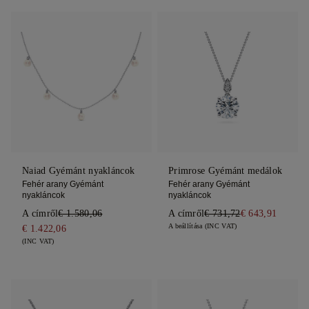
Naiad Gyémánt nyakláncok
Primrose Gyémánt medálok
Fehér arany Gyémánt
Fehér arany Gyémánt
nyakláncok
nyakláncok
A címről
€ 1.580,06
A címről
€ 731,72
€ 643,91
A beállítása (INC VAT)
€ 1.422,06
(INC VAT)