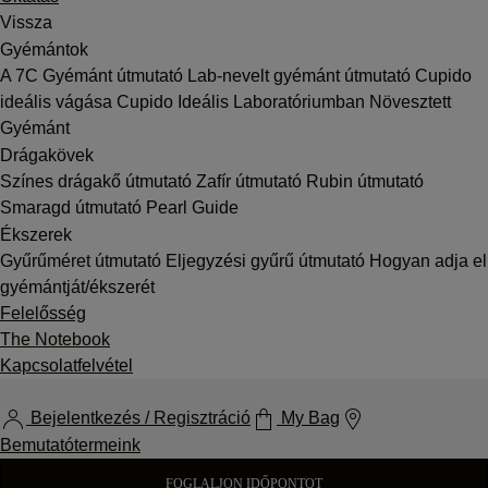
Vissza
Gyémántok
A 7C
Gyémánt útmutató
Lab-nevelt gyémánt útmutató
Cupido
ideális vágása
Cupido Ideális Laboratóriumban Növesztett
Gyémánt
Drágakövek
Színes drágakő útmutató
Zafír útmutató
Rubin útmutató
Smaragd útmutató
Pearl Guide
Ékszerek
Gyűrűméret útmutató
Eljegyzési gyűrű útmutató
Hogyan adja el
gyémántját/ékszerét
Felelősség
The Notebook
Kapcsolatfelvétel
Bejelentkezés / Regisztráció
My Bag
Bemutatótermeink
FOGLALJON IDŐPONTOT