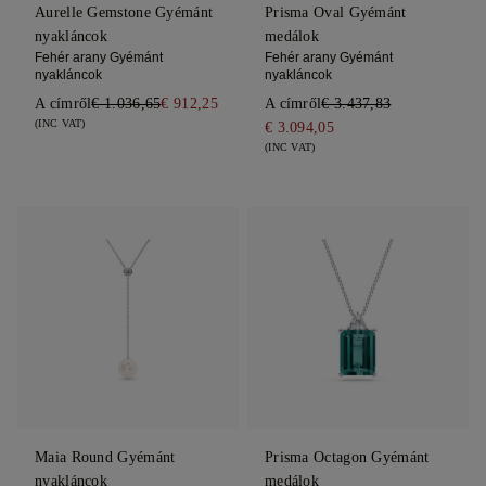
Aurelle Gemstone Gyémánt
Prisma Oval Gyémánt
nyakláncok
medálok
Fehér arany Gyémánt
Fehér arany Gyémánt
nyakláncok
nyakláncok
A címről
€ 1.036,65
€ 912,25
A címről
€ 3.437,83
(INC VAT)
€ 3.094,05
(INC VAT)
Maia Round Gyémánt
Prisma Octagon Gyémánt
nyakláncok
medálok