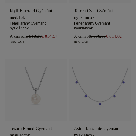
Idyll Emerald Gyémánt
Tesora Oval Gyémánt
medálok
nyakláncok
Fehér arany Gyémánt
Fehér arany Gyémánt
nyakláncok
nyakláncok
A címről
€ 948,38
€ 834,57
A címről
€ 698,66
€ 614,82
(INC VAT)
(INC VAT)
Tesora Round Gyémánt
Astra Tanzanite Gyémánt
nyakláncok
nyakláncok