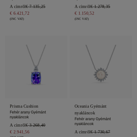
A címről
€ 7.135,25
A címről
€ 1.278,35
€ 6.421,72
€ 1.150,52
(INC VAT)
(INC VAT)
Prisma Cushion
Oceania Gyémánt
Fehér arany Gyémánt
nyakláncok
nyakláncok
Fehér arany Gyémánt
nyakláncok
A címről
€ 3.268,40
€ 2.941,56
A címről
€ 1.730,67