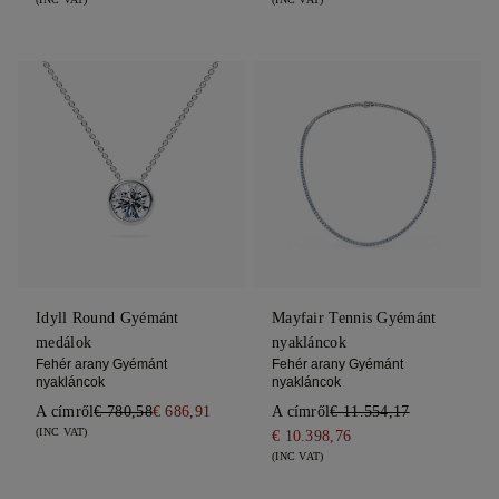
Idyll Round Gyémánt
Mayfair Tennis Gyémánt
medálok
nyakláncok
Fehér arany Gyémánt
Fehér arany Gyémánt
nyakláncok
nyakláncok
A címről
€ 780,58
€ 686,91
A címről
€ 11.554,17
(INC VAT)
€ 10.398,76
(INC VAT)