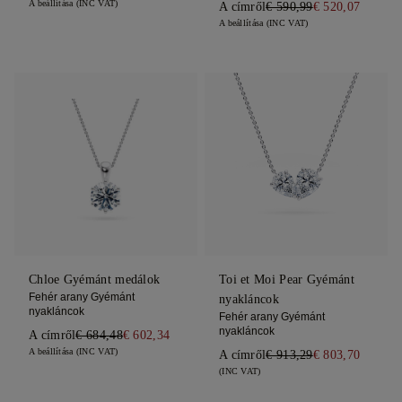
A beállítása (INC VAT)
A címről
€ 590,99
€ 520,07
A beállítása (INC VAT)
Chloe Gyémánt medálok
Toi et Moi Pear Gyémánt
Fehér arany Gyémánt
nyakláncok
nyakláncok
Fehér arany Gyémánt
nyakláncok
A címről
€ 684,48
€ 602,34
A beállítása (INC VAT)
A címről
€ 913,29
€ 803,70
(INC VAT)