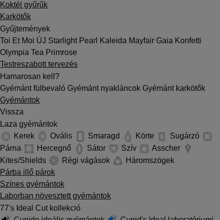
Koktél gyűrűk
Karkötők
Gyűjtemények
Toi Et Moi
ÚJ
Starlight
Pearl
Kaleida
Mayfair
Gaia
Konfetti
Olympia
Tea
Primrose
Testreszabott tervezés
Hamarosan kell?
Gyémánt fülbevaló
Gyémánt nyakláncok
Gyémánt karkötők
Gyémántok
Vissza
Laza gyémántok
Kerek
Ovális
Smaragd
Körte
Sugárzó
Párna
Hercegnő
Sátor
Szív
Asscher
Kites/Shields
Régi vágások
Háromszögek
Párba illő párok
Színes gyémántok
Laborban növesztett gyémántok
77's Ideal Cut kollekció
Cupido ideális gyémántok
Cupid's Ideal laboratóriumi