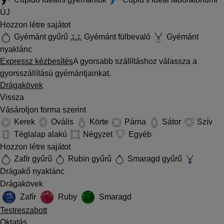
ÚJ
Hozzon létre sajátot
Gyémánt gyűrű
Gyémánt fülbevaló
Gyémánt
nyaklánc
Expressz kézbesítés
A gyorsabb szállításhoz válassza a
gyorsszállítású gyémántjainkat.
Drágakövek
Vissza
Vásároljon forma szerint
Kerek
Ovális
Körte
Párna
Sátor
Szív
Téglalap alakú
Négyzet
Egyéb
Hozzon létre sajátot
Zafír gyűrű
Rubin gyűrű
Smaragd gyűrű
Drágakő nyaklánc
Drágakövek
Zafír
Ruby
Smaragd
Testreszabott
Oktatás