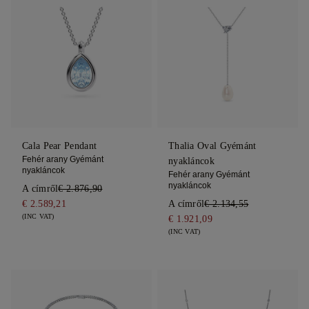
Cala Pear Pendant
Thalia Oval Gyémánt
Fehér arany Gyémánt
nyakláncok
nyakláncok
Fehér arany Gyémánt
nyakláncok
A címről
€ 2.876,90
€ 2.589,21
A címről
€ 2.134,55
(INC VAT)
€ 1.921,09
(INC VAT)