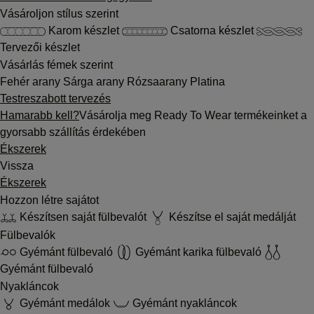
Vásároljon stílus szerint
Karom készlet
Csatorna készlet
Tervezői készlet
Vásárlás fémek szerint
Fehér arany
Sárga arany
Rózsaarany
Platina
Testreszabott tervezés
Hamarabb kell?
Vásárolja meg Ready To Wear termékeinket a
gyorsabb szállítás érdekében
Ékszerek
Vissza
Ékszerek
Hozzon létre sajátot
Készítsen saját fülbevalót
Készítse el saját medálját
Fülbevalók
Gyémánt fülbevaló
Gyémánt karika fülbevaló
Gyémánt fülbevaló
Nyakláncok
Gyémánt medálok
Gyémánt nyakláncok