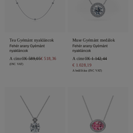
Tea Gyémánt nyakláncok
Muse Gyémánt medálok
Fehér arany Gyémánt
Fehér arany Gyémánt
nyakláncok
nyakláncok
A címről
€ 589,05
€ 518,36
A címről
€ 1.142,44
(INC VAT)
€ 1.028,19
A beállítása (INC VAT)