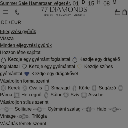
D
H
M
01
15
08
Summer Sale Hamarosan véget ér.
DE / EUR
Eljegyzési gyűrűk
Vissza
Minden eljegyzési gyűrűk
Hozzon létre sajátot
Kezdje egy gyémánt foglalattal
Kezdje egy drágakő
foglalattal
Kezdje egy gyémánttal
Kezdje színes
gyémánttal
Kezdje egy drágakővel
Vásároljon forma szerint
Kerek
Ovális
Smaragd
Körte
Sugárzó
Párna
Hercegnő
Sátor
Szív
Asscher
Vásároljon stílus szerint
Solitaire
Gyémánt szalag
Halo
Vintage
Trilógia
Vásárlás fémek szerint