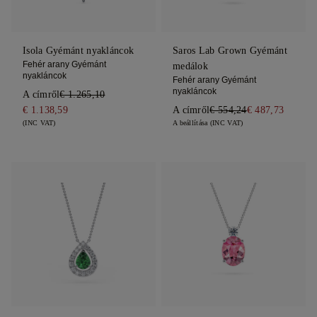
Isola Gyémánt nyakláncok
Saros Lab Grown Gyémánt
Fehér arany Gyémánt
medálok
nyakláncok
Fehér arany Gyémánt
nyakláncok
A címről
€ 1.265,10
€ 1.138,59
A címről
€ 554,24
€ 487,73
(INC VAT)
A beállítása (INC VAT)