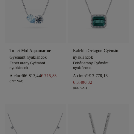
Toi et Moi Aquamarine
Kaleida Octagon Gyémánt
Gyémánt nyakláncok
nyakláncok
Fehér arany Gyémánt
Fehér arany Gyémánt
nyakláncok
nyakláncok
A címről
€ 813,44
€ 715,83
A címről
€ 3.778,13
(INC VAT)
€ 3.400,32
(INC VAT)