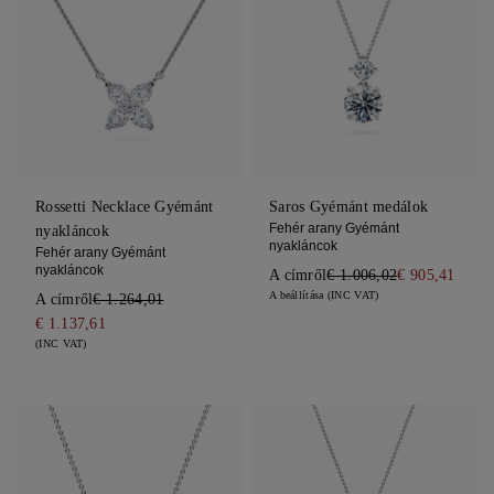
Rossetti Necklace Gyémánt
Saros Gyémánt medálok
Fehér arany Gyémánt
nyakláncok
nyakláncok
Fehér arany Gyémánt
nyakláncok
A címről
€ 1.006,02
€ 905,41
A beállítása (INC VAT)
A címről
€ 1.264,01
€ 1.137,61
(INC VAT)