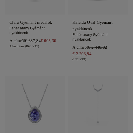
Clara Gyémánt medálok
Kaleida Oval Gyémánt
Fehér arany Gyémánt
nyakláncok
nyakláncok
Fehér arany Gyémánt
nyakláncok
A címről
€ 687,84
€ 605,30
A beállítása (INC VAT)
A címről
€ 2.448,82
€ 2.203,94
(INC VAT)