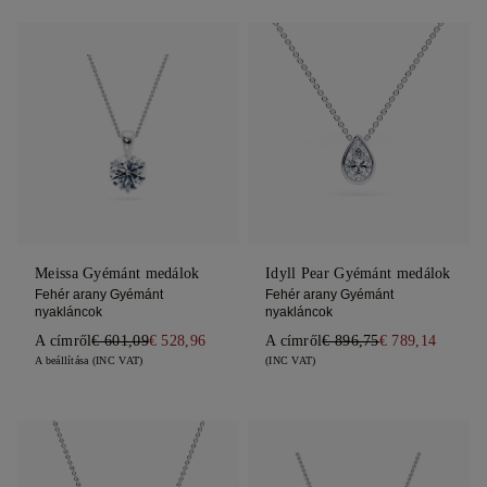
Meissa Gyémánt medálok
Idyll Pear Gyémánt medálok
Fehér arany Gyémánt
Fehér arany Gyémánt
nyakláncok
nyakláncok
A címről
€ 601,09
€ 528,96
A címről
€ 896,75
€ 789,14
A beállítása (INC VAT)
(INC VAT)