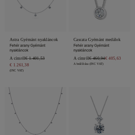
Astra Gyémánt nyakláncok
Cascata Gyémánt medálok
Fehér arany Gyémánt
Fehér arany Gyémánt
nyakláncok
nyakláncok
A címről
€ 1.401,53
A címről
€ 460,94
€ 405,63
A beállítása (INC VAT)
€ 1.261,38
(INC VAT)