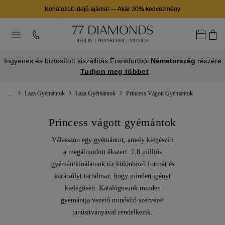
Korlátozott idejű ajánlat
—
Akár 30% kedvezmény
Ingyenes és biztosított kiszállítás Frankfurtból
Németország
részére
Tudjon meg többet
...
Laza Gyémántok
Laza Gyémántok
Princess Vágott Gyémántok
Princess vágott gyémántok
Válasszon egy gyémántot, amely kiegészíti
a megálmodott ékszert. 1,8 milliós
gyémántkínálatunk tíz különböző formát és
karátsúlyt tartalmaz, hogy minden igényt
kielégítsen. Katalógusunk minden
gyémántja vezető minősítő szervezet
tanúsítványával rendelkezik.