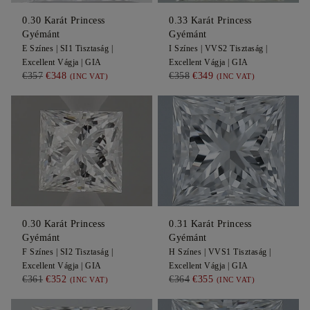
0.30
Karát Princess
0.33
Karát Princess
Gyémánt
Gyémánt
E
Színes |
SI1
Tisztaság |
I
Színes |
VVS2
Tisztaság |
Excellent
Vágja |
GIA
Excellent
Vágja |
GIA
€357
€348
€358
€349
(INC VAT)
(INC VAT)
0.30
Karát Princess
0.31
Karát Princess
Gyémánt
Gyémánt
F
Színes |
SI2
Tisztaság |
H
Színes |
VVS1
Tisztaság |
Excellent
Vágja |
GIA
Excellent
Vágja |
GIA
€361
€352
€364
€355
(INC VAT)
(INC VAT)