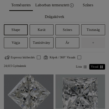
Természetes
Laborban termesztett
Színes
Drágakövek
Shape
Karát
Színes
Tisztaság
Vágja
Tanúsítvány
Ár
+
Expressz kézbesítés
Képek / 360° Visuals
24,615 Gyémántok
Lista
Visual