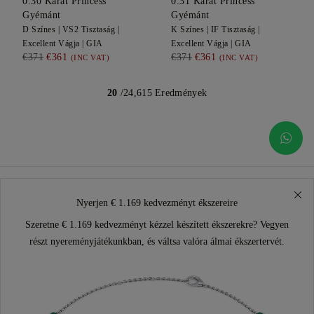
0.30
Karát Princess
0.31
Karát Princess
Gyémánt
Gyémánt
D
Színes |
VS2
Tisztaság |
K
Színes |
IF
Tisztaság |
Excellent
Vágja |
GIA
Excellent
Vágja |
GIA
€371
€361
€371
€361
(INC VAT)
(INC VAT)
20
/24,615 Eredmények
Nyerjen € 1.169 kedvezményt ékszereire
Szeretne € 1.169 kedvezményt kézzel készített ékszerekre? Vegyen
részt nyereményjátékunkban, és váltsa valóra álmai ékszertervét.