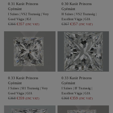
0.31
Karát Princess
0.30
Karát Princess
Gyémánt
Gyémánt
I
Színes |
VS2
Tisztaság |
Very
H
Színes |
VS2
Tisztaság |
Good
Vágja |
IGI
Excellent
Vágja |
GIA
€366
€357
€367
€357
(INC VAT)
(INC VAT)
0.33
Karát Princess
0.33
Karát Princess
Gyémánt
Gyémánt
J
Színes |
SI1
Tisztaság |
Very
I
Színes |
IF
Tisztaság |
Good
Vágja |
GIA
Excellent
Vágja |
GIA
€368
€359
€368
€359
(INC VAT)
(INC VAT)