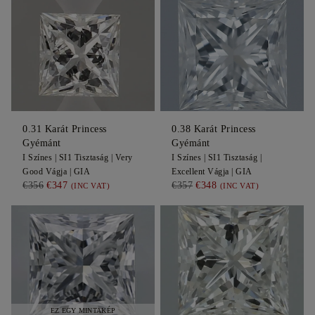
0.31
Karát Princess
0.38
Karát Princess
Gyémánt
Gyémánt
I
Színes |
SI1
Tisztaság |
Very
I
Színes |
SI1
Tisztaság |
Good
Vágja |
GIA
Excellent
Vágja |
GIA
€356
€347
€357
€348
(INC VAT)
(INC VAT)
EZ EGY MINTAKÉP