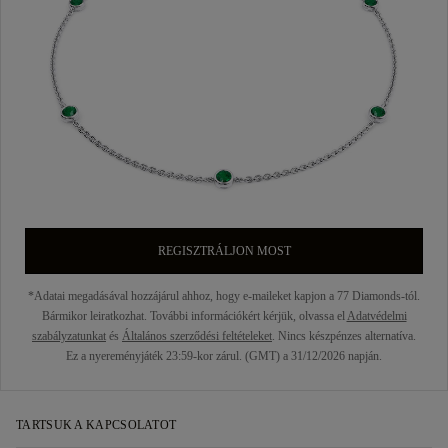
REGISZTRÁLJON MOST
*Adatai megadásával hozzájárul ahhoz, hogy e-maileket kapjon a 77 Diamonds-tól.
Bármikor leiratkozhat. További információkért kérjük, olvassa el
Adatvédelmi
szabályzatunkat
és
Általános szerződési feltételeket
. Nincs készpénzes alternatíva.
Ez a nyereményjáték 23:59-kor zárul. (GMT) a 31/12/2026 napján.
TARTSUK A KAPCSOLATOT