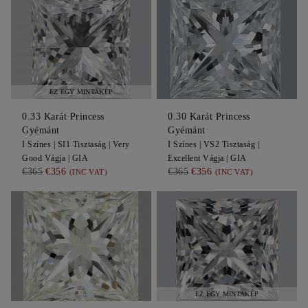
EZ EGY MINTAKÉP
0.33
Karát Princess
0.30
Karát Princess
Gyémánt
Gyémánt
I
Színes |
SI1
Tisztaság |
Very
I
Színes |
VS2
Tisztaság |
Good
Vágja |
GIA
Excellent
Vágja |
GIA
€365
€356
€365
€356
(INC VAT)
(INC VAT)
EZ EGY MINTAKÉP