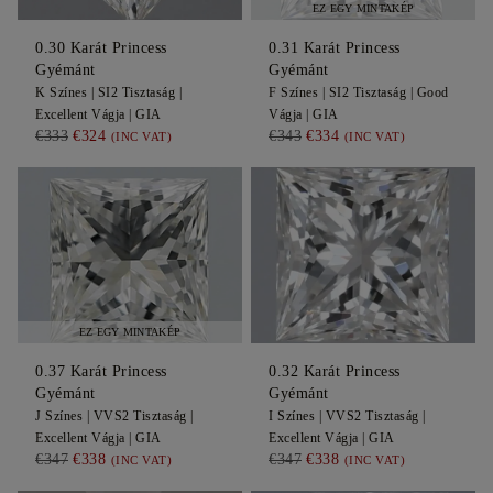
EZ EGY MINTAKÉP
0.30
Karát Princess
0.31
Karát Princess
Gyémánt
Gyémánt
K
Színes |
SI2
Tisztaság |
F
Színes |
SI2
Tisztaság |
Good
Excellent
Vágja |
GIA
Vágja |
GIA
€333
€324
€343
€334
(INC VAT)
(INC VAT)
EZ EGY MINTAKÉP
0.37
Karát Princess
0.32
Karát Princess
Gyémánt
Gyémánt
J
Színes |
VVS2
Tisztaság |
I
Színes |
VVS2
Tisztaság |
Excellent
Vágja |
GIA
Excellent
Vágja |
GIA
€347
€338
€347
€338
(INC VAT)
(INC VAT)