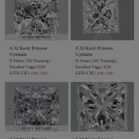
EZ EGY MINTAKÉP
0.32
Karát Princess
0.32
Karát Princess
Gyémánt
Gyémánt
F
Színes |
SI2
Tisztaság |
H
Színes |
SI2
Tisztaság |
Excellent
Vágja |
GIA
Excellent
Vágja |
GIA
€370
€361
€370
€361
(INC VAT)
(INC VAT)
EZ EGY MINTAKÉP