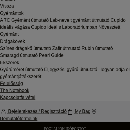
Vissza
Gyémántok
A 7C
Gyémánt útmutató
Lab-nevelt gyémánt útmutató
Cupido
ideális vágása
Cupido Ideális Laboratóriumban Növesztett
Gyémánt
Drágakövek
Színes drágakő útmutató
Zafír útmutató
Rubin útmutató
Smaragd útmutató
Pearl Guide
Ékszerek
Gyűrűméret útmutató
Eljegyzési gyűrű útmutató
Hogyan adja el
gyémántját/ékszerét
Felelősség
The Notebook
Kapcsolatfelvétel
Bejelentkezés / Regisztráció
My Bag
Bemutatótermeink
FOGLALJON IDŐPONTOT