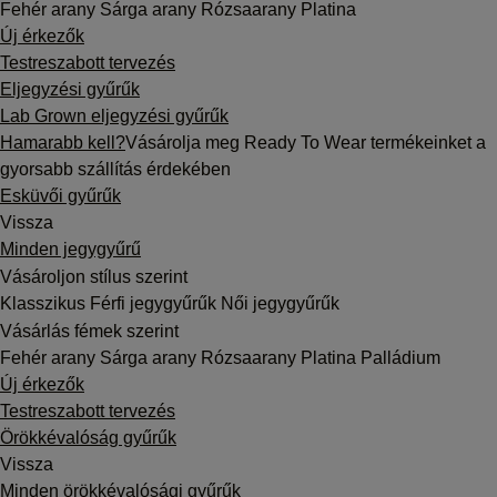
Fehér arany
Sárga arany
Rózsaarany
Platina
Új érkezők
Testreszabott tervezés
Eljegyzési gyűrűk
Lab Grown eljegyzési gyűrűk
Hamarabb kell?
Vásárolja meg Ready To Wear termékeinket a
gyorsabb szállítás érdekében
Esküvői gyűrűk
Vissza
Minden jegygyűrű
Vásároljon stílus szerint
Klasszikus
Férfi jegygyűrűk
Női jegygyűrűk
Vásárlás fémek szerint
Fehér arany
Sárga arany
Rózsaarany
Platina
Palládium
Új érkezők
Testreszabott tervezés
Örökkévalóság gyűrűk
Vissza
Minden örökkévalósági gyűrűk