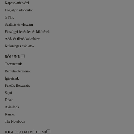
Kapcsolatfelvétel
Foglaljon időpontot
GYIK
Szállítás és visszáru
Pénzügyi feltételek és kikötések
Adó- és illetékkalkulátor
Különleges ajánlatok
RÓLUNK
Történetünk
Bemutatótermeink
Ígéreteink
Felelős Beszerzés
Sajtó
Díjak
Ajánlások
Karrier
The Notebook
JOGI ÉS ADATVÉDELMI