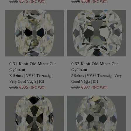
€385
€375
€390
€380
(INC VAT)
(INC VAT)
0.31
Karát Old Miner Cut
0.32
Karát Old Miner Cut
Gyémánt
Gyémánt
K
Színes |
VVS2
Tisztaság |
J
Színes |
VVS2
Tisztaság |
Very
Very Good
Vágja |
IGI
Good
Vágja |
IGI
€405
€395
€407
€397
(INC VAT)
(INC VAT)