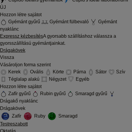
ÚJ
Hozzon létre sajátot
Gyémánt gyűrű
Gyémánt fülbevaló
Gyémánt
nyaklánc
Expressz kézbesítés
A gyorsabb szállításhoz válassza a
gyorsszállítású gyémántjainkat.
Drágakövek
Vissza
Vásároljon forma szerint
Kerek
Ovális
Körte
Párna
Sátor
Szív
Téglalap alakú
Négyzet
Egyéb
Hozzon létre sajátot
Zafír gyűrű
Rubin gyűrű
Smaragd gyűrű
Drágakő nyaklánc
Drágakövek
Zafír
Ruby
Smaragd
Testreszabott
Oktatás