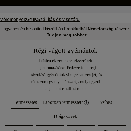
Vélemények
GYIK
Szállítás és visszáru
Ingyenes és biztosított kiszállítás Frankfurtból
Németország
részére
Tudjon meg többet
Régi vágott gyémántok
Időtlen ékszert keres ékszerének
megkoronázására? Fedezze fel a régi
csiszolású gyémántok vintage vonzerejét, és
válasszon egy olyan ékszert, amely egyedi
hangulatot és stílust mutat.
Természetes
Laborban termesztett
Színes
Drágakövek