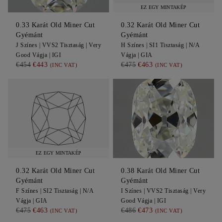
EZ EGY MINTAKÉP
0.33
Karát Old Miner Cut
0.32
Karát Old Miner Cut
Gyémánt
Gyémánt
J
Színes |
VVS2
Tisztaság |
Very
H
Színes |
SI1
Tisztaság |
N/A
Good
Vágja |
IGI
Vágja |
GIA
€454
€443
€475
€463
(INC VAT)
(INC VAT)
EZ EGY MINTAKÉP
0.32
Karát Old Miner Cut
0.38
Karát Old Miner Cut
Gyémánt
Gyémánt
F
Színes |
SI2
Tisztaság |
N/A
I
Színes |
VVS2
Tisztaság |
Very
Vágja |
GIA
Good
Vágja |
IGI
€475
€463
€486
€473
(INC VAT)
(INC VAT)