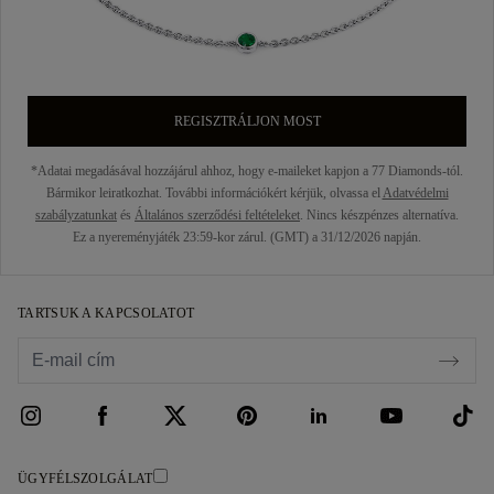
REGISZTRÁLJON MOST
*Adatai megadásával hozzájárul ahhoz, hogy e-maileket kapjon a 77 Diamonds-tól.
Bármikor leiratkozhat. További információkért kérjük, olvassa el
Adatvédelmi
szabályzatunkat
és
Általános szerződési feltételeket
. Nincs készpénzes alternatíva.
Ez a nyereményjáték 23:59-kor zárul. (GMT) a 31/12/2026 napján.
TARTSUK A KAPCSOLATOT
ÜGYFÉLSZOLGÁLAT