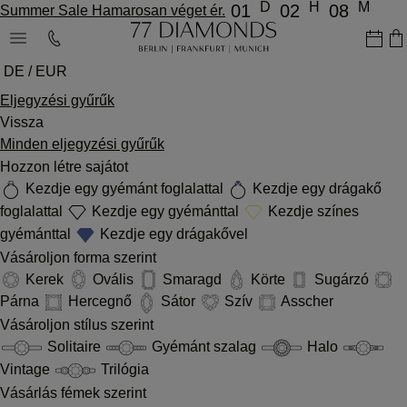
D
H
M
01
02
08
Summer Sale Hamarosan véget ér.
DE / EUR
Eljegyzési gyűrűk
Vissza
Minden eljegyzési gyűrűk
Hozzon létre sajátot
Kezdje egy gyémánt foglalattal
Kezdje egy drágakő
foglalattal
Kezdje egy gyémánttal
Kezdje színes
gyémánttal
Kezdje egy drágakővel
Vásároljon forma szerint
Kerek
Ovális
Smaragd
Körte
Sugárzó
Párna
Hercegnő
Sátor
Szív
Asscher
Vásároljon stílus szerint
Solitaire
Gyémánt szalag
Halo
Vintage
Trilógia
Vásárlás fémek szerint