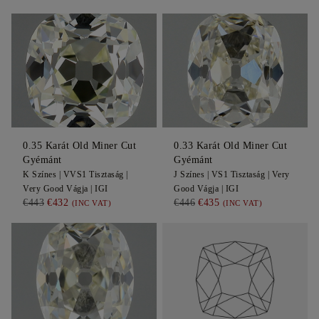
0.35
Karát Old Miner Cut
0.33
Karát Old Miner Cut
Gyémánt
Gyémánt
K
Színes |
VVS1
Tisztaság |
J
Színes |
VS1
Tisztaság |
Very
Very Good
Vágja |
IGI
Good
Vágja |
IGI
€443
€432
€446
€435
(INC VAT)
(INC VAT)