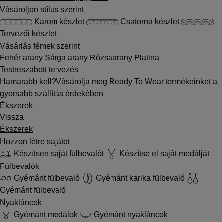
Vásároljon stílus szerint
Karom készlet
Csatorna készlet
Tervezői készlet
Vásárlás fémek szerint
Fehér arany
Sárga arany
Rózsaarany
Platina
Testreszabott tervezés
Hamarabb kell?
Vásárolja meg Ready To Wear termékeinket a
gyorsabb szállítás érdekében
Ékszerek
Vissza
Ékszerek
Hozzon létre sajátot
Készítsen saját fülbevalót
Készítse el saját medálját
Fülbevalók
Gyémánt fülbevaló
Gyémánt karika fülbevaló
Gyémánt fülbevaló
Nyakláncok
Gyémánt medálok
Gyémánt nyakláncok