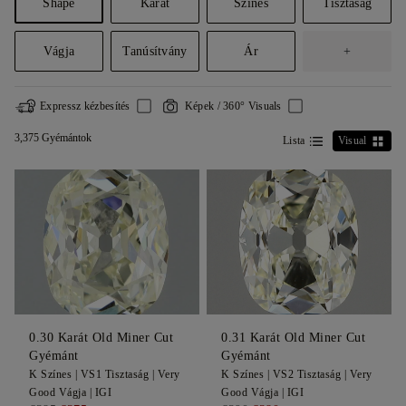
Shape
Karát
Színes
Tisztaság
Vágja
Tanúsítvány
Ár
+
Expressz kézbesítés
Képek / 360° Visuals
3,375 Gyémántok
Lista
Visual
0.30
Karát Old Miner Cut
0.31
Karát Old Miner Cut
Gyémánt
Gyémánt
K
Színes |
VS1
Tisztaság |
Very
K
Színes |
VS2
Tisztaság |
Very
Good
Vágja |
IGI
Good
Vágja |
IGI