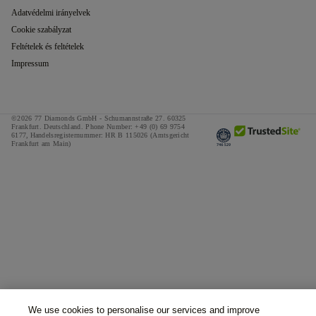
Adatvédelmi irányelvek
Cookie szabályzat
Feltételek és feltételek
Impressum
©2026 77 Diamonds GmbH -
Schumannstraße 27. 60325
Frankfurt. Deutschland.
Phone Number:
+49 (0) 69 9754
6177,
Handelsregisternummer: HR B 115026 (Amtsgericht
Frankfurt am Main)
We use cookies to personalise our services and improve