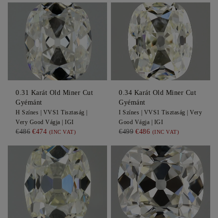
0.31
Karát Old Miner Cut
0.34
Karát Old Miner Cut
Gyémánt
Gyémánt
H
Színes |
VVS1
Tisztaság |
I
Színes |
VVS1
Tisztaság |
Very
Very Good
Vágja |
IGI
Good
Vágja |
IGI
€486
€474
€499
€486
(INC VAT)
(INC VAT)