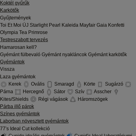
Koktél gyűrűk
Karkötők
Gyűjtemények
Toi Et Moi
ÚJ
Starlight
Pearl
Kaleida
Mayfair
Gaia
Konfetti
Olympia
Tea
Primrose
Testreszabott tervezés
Hamarosan kell?
Gyémánt fülbevaló
Gyémánt nyakláncok
Gyémánt karkötők
Gyémántok
Vissza
Laza gyémántok
Kerek
Ovális
Smaragd
Körte
Sugárzó
Párna
Hercegnő
Sátor
Szív
Asscher
Kites/Shields
Régi vágások
Háromszögek
Párba illő párok
Színes gyémántok
Laborban növesztett gyémántok
77's Ideal Cut kollekció
Cupido ideális gyémántok
Cupid's Ideal laboratóriumi