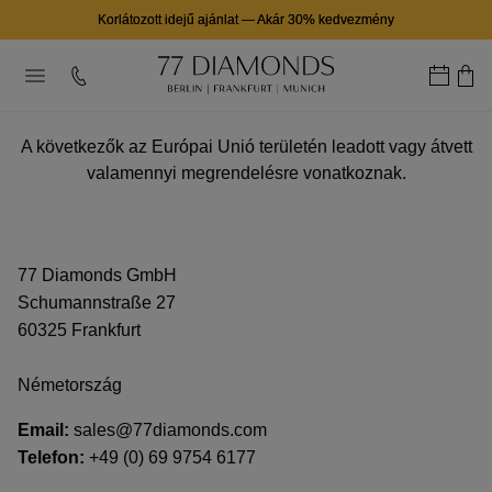
Korlátozott idejű ajánlat
—
Akár 30% kedvezmény
A következők az Európai Unió területén leadott vagy átvett
valamennyi megrendelésre vonatkoznak.
77 Diamonds GmbH
Schumannstraße 27
60325 Frankfurt
Németország
Email:
sales@77diamonds.com
Telefon:
+49 (0) 69 9754 6177