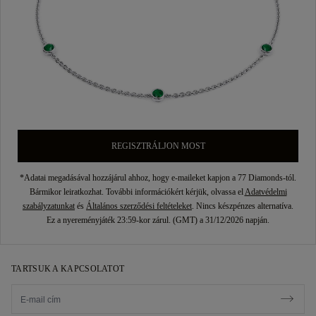
REGISZTRÁLJON MOST
*Adatai megadásával hozzájárul ahhoz, hogy e-maileket kapjon a 77 Diamonds-tól.
Bármikor leiratkozhat. További információkért kérjük, olvassa el
Adatvédelmi
szabályzatunkat
és
Általános szerződési feltételeket
. Nincs készpénzes alternatíva.
Ez a nyereményjáték 23:59-kor zárul. (GMT) a 31/12/2026 napján.
TARTSUK A KAPCSOLATOT