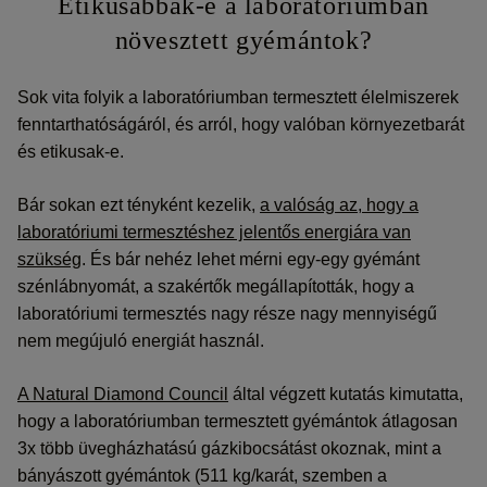
Etikusabbak-e a laboratóriumban
növesztett gyémántok?
Sok vita folyik a laboratóriumban termesztett élelmiszerek
fenntarthatóságáról, és arról, hogy valóban környezetbarát
és etikusak-e.
Bár sokan ezt tényként kezelik,
a valóság az, hogy a
laboratóriumi termesztéshez jelentős energiára van
szükség
. És bár nehéz lehet mérni egy-egy gyémánt
szénlábnyomát, a szakértők megállapították, hogy a
laboratóriumi termesztés nagy része nagy mennyiségű
nem megújuló energiát használ.
A Natural Diamond Council
által végzett kutatás kimutatta,
hogy a laboratóriumban termesztett gyémántok átlagosan
3x több üvegházhatású gázkibocsátást okoznak, mint a
bányászott gyémántok (511 kg/karát, szemben a