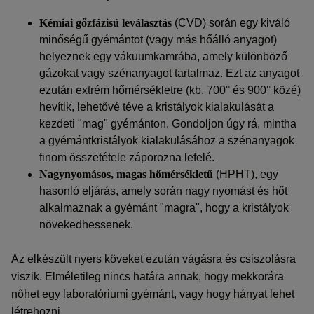
Kémiai gőzfázisú leválasztás
(CVD) során egy kiváló
minőségű gyémántot (vagy más hőálló anyagot)
helyeznek egy vákuumkamrába, amely különböző
gázokat vagy szénanyagot tartalmaz. Ezt az anyagot
ezután extrém hőmérsékletre (kb. 700° és 900° közé)
hevítik, lehetővé téve a kristályok kialakulását a
kezdeti "mag" gyémánton. Gondoljon úgy rá, mintha
a gyémántkristályok kialakulásához a szénanyagok
finom összetétele záporozna lefelé.
Nagynyomásos, magas hőmérsékletű
(HPHT), egy
hasonló eljárás, amely során nagy nyomást és hőt
alkalmaznak a gyémánt "magra", hogy a kristályok
növekedhessenek.
Az elkészült nyers köveket ezután vágásra és csiszolásra
viszik. Elméletileg nincs határa annak, hogy mekkorára
nőhet egy laboratóriumi gyémánt, vagy hogy hányat lehet
létrehozni.