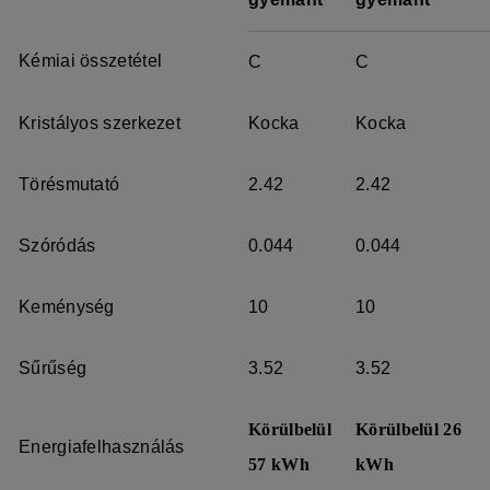
Kémiai összetétel
C
C
Kristályos szerkezet
Kocka
Kocka
Törésmutató
2.42
2.42
Szóródás
0.044
0.044
Keménység
10
10
Sűrűség
3.52
3.52
Körülbelül
Körülbelül 26
Energiafelhasználás
57 kWh
kWh