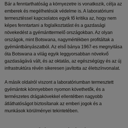
Bár a fenntarthatóság a környezetre is vonatkozik, célja az
emberek és megélhetésük védelme is. A laboratóriumi
termesztéssel kapcsolatos egyik fő kritika az, hogy nem
képes fenntartani a foglalkoztatást és a gazdasági
növekedést a gyémánttermelő országokban. Az olyan
országok, mint Botswana, nagymértékben profitáltak a
gyémántbányászatból. Az első bánya 1967-es megnyitása
óta Botswana a világ egyik leggyorsabban növekvő
gazdaságává vált, és az oktatás, az egészségügy és az új
infrastruktúra révén sikeresen javította az életszínvonalat.
A másik oldalról viszont a laboratóriumban termesztett
gyémántok könnyebben nyomon követhetők, és a
természetes drágakövekkel ellentétben nagyobb
átláthatóságot biztosítanak az emberi jogok és a
munkások körülményei tekintetében.