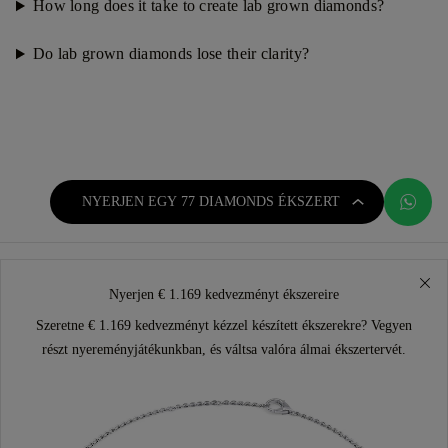
How long does it take to create lab grown diamonds?
Do lab grown diamonds lose their clarity?
NYERJEN EGY 77 DIAMONDS ÉKSZERT
Nyerjen € 1.169 kedvezményt ékszereire
Szeretne € 1.169 kedvezményt kézzel készített ékszerekre? Vegyen
részt nyereményjátékunkban, és váltsa valóra álmai ékszertervét.