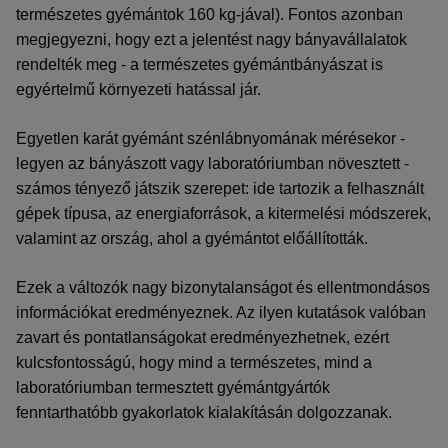
természetes gyémántok 160 kg-jával). Fontos azonban
megjegyezni, hogy ezt a jelentést nagy bányavállalatok
rendelték meg - a természetes gyémántbányászat is
egyértelmű környezeti hatással jár.
Egyetlen karát gyémánt szénlábnyomának mérésekor -
legyen az bányászott vagy laboratóriumban növesztett -
számos tényező játszik szerepet: ide tartozik a felhasznált
gépek típusa, az energiaforrások, a kitermelési módszerek,
valamint az ország, ahol a gyémántot előállították.
Ezek a változók nagy bizonytalanságot és ellentmondásos
információkat eredményeznek. Az ilyen kutatások valóban
zavart és pontatlanságokat eredményezhetnek, ezért
kulcsfontosságú, hogy mind a természetes, mind a
laboratóriumban termesztett gyémántgyártók
fenntarthatóbb gyakorlatok kialakításán dolgozzanak.