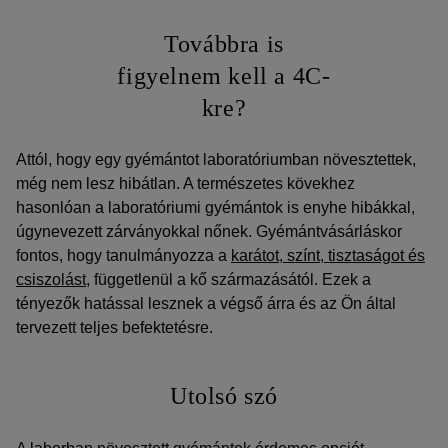
Továbbra is
figyelnem kell a 4C-
kre?
Attól, hogy egy gyémántot laboratóriumban növesztettek,
még nem lesz hibátlan. A természetes kövekhez
hasonlóan a laboratóriumi gyémántok is enyhe hibákkal,
úgynevezett zárványokkal nőnek. Gyémántvásárláskor
fontos, hogy tanulmányozza a
karátot, színt, tisztaságot és
csiszolást
, függetlenül a kő származásától. Ezek a
tényezők hatással lesznek a végső árra és az Ön által
tervezett teljes befektetésre.
Utolsó szó