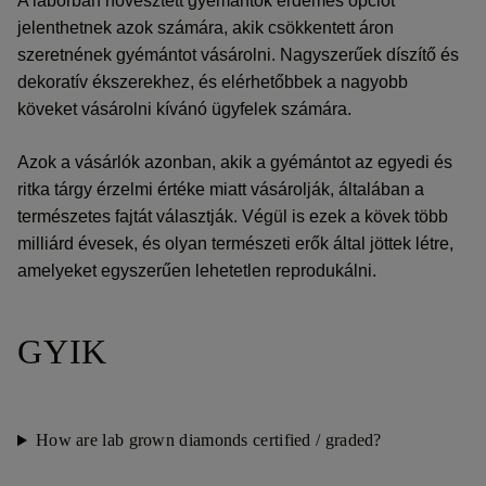
A laborban növesztett gyémántok érdemes opciót
jelenthetnek azok számára, akik csökkentett áron
szeretnének gyémántot vásárolni. Nagyszerűek díszítő és
dekoratív ékszerekhez, és elérhetőbbek a nagyobb
köveket vásárolni kívánó ügyfelek számára.
Azok a vásárlók azonban, akik a gyémántot az egyedi és
ritka tárgy érzelmi értéke miatt vásárolják, általában a
természetes fajtát választják. Végül is ezek a kövek több
milliárd évesek, és olyan természeti erők által jöttek létre,
amelyeket egyszerűen lehetetlen reprodukálni.
GYIK
How are lab grown diamonds certified / graded?