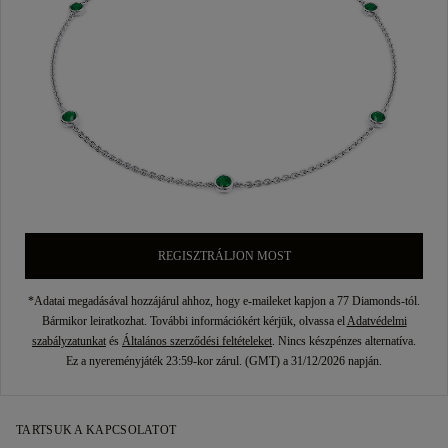
REGISZTRÁLJON MOST
*Adatai megadásával hozzájárul ahhoz, hogy e-maileket kapjon a 77 Diamonds-tól.
Bármikor leiratkozhat. További információkért kérjük, olvassa el
Adatvédelmi
szabályzatunkat
és
Általános szerződési feltételeket
. Nincs készpénzes alternatíva.
Ez a nyereményjáték 23:59-kor zárul. (GMT) a 31/12/2026 napján.
TARTSUK A KAPCSOLATOT