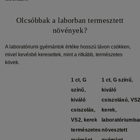
Olcsóbbak a laborban termesztett
növények?
A laboratóriumi gyémántok értéke hosszú távon csökken,
mivel kevésbé keresettek, mint a ritkább, természetes
kövek.
1 ct, G
1 ct, G színű,
színű,
kiváló
kiváló
csiszolású, VS2
csiszolás,
kerek,
VS2, kerek
laboratóriumba
természetes
növesztett
gyémánt
gyémánt