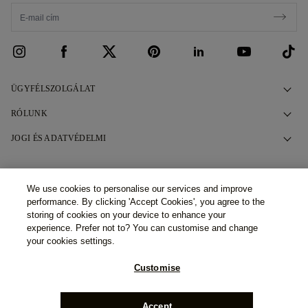
ÜGYFÉLSZOLGÁLAT
Kapcsolatfelvétel
RÓLUNK
Foglaljon időpontot
Történetünk
JOGI ÉS ADATVÉDELMI
GYIK
Bemutatótermeink
Adatvédelmi irányelvek
Szállítás és visszáru
Ígéreteink
Cookie szabályzat
We use cookies to personalise our services and improve
©2026 77 Diamonds GmbH -
Schumannstraße 27. 60325
Pénzügyi feltételek és kikötések
Felelős Beszerzés
performance. By clicking 'Accept Cookies', you agree to the
Frankfurt. Deutschland.
Phone Number:
+49 (0) 69 9754
Feltételek és feltételek
6177,
Handelsregisternummer: HR B 115026 (Amtsgericht
storing of cookies on your device to enhance your
Frankfurt am Main)
Adó- és illetékkalkulátor
Sajtó
Impressum
experience. Prefer not to? You can customise and change
your cookies settings.
Különleges ajánlatok
Díjak
Ajánlások
Customise
Karrier
Accept