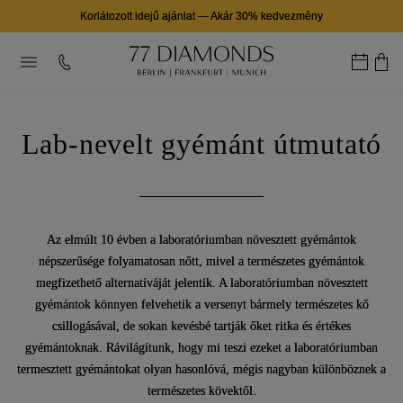
Korlátozott idejű ajánlat
—
Akár 30% kedvezmény
Lab-nevelt gyémánt útmutató
Az elmúlt 10 évben a laboratóriumban növesztett gyémántok
népszerűsége folyamatosan nőtt, mivel a természetes gyémántok
megfizethető alternatíváját jelentik. A laboratóriumban növesztett
gyémántok könnyen felvehetik a versenyt bármely természetes kő
csillogásával, de sokan kevésbé tartják őket ritka és értékes
gyémántoknak. Rávilágítunk, hogy mi teszi ezeket a laboratóriumban
termesztett gyémántokat olyan hasonlóvá, mégis nagyban különböznek a
természetes kövektől.