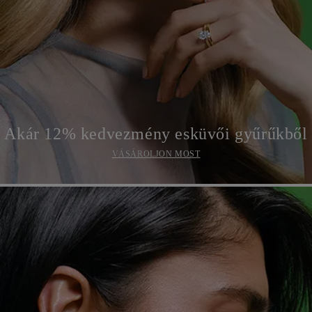
Akár 12% kedvezmény esküvői gyűrűkből
VÁSÁROLJON MOST