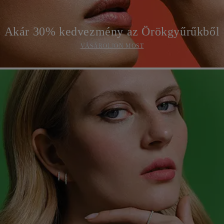
Akár 30% kedvezmény az Örökgyűrűkből
VÁSÁROLJON MOST