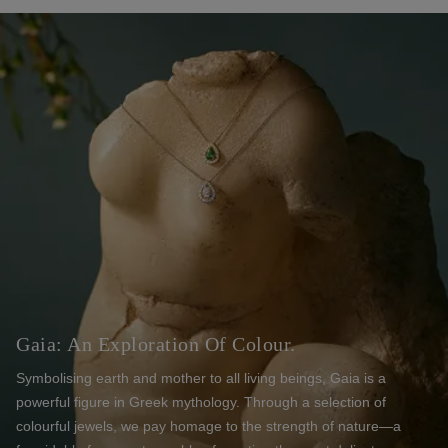
Gaia: An Exploration Of Colour.
Symbolising earth and mother to all living beings, Gaia is a
powerful figure in Greek mythology. Through a selection of
colourful jewels, we pay homage to the strength of nature—a