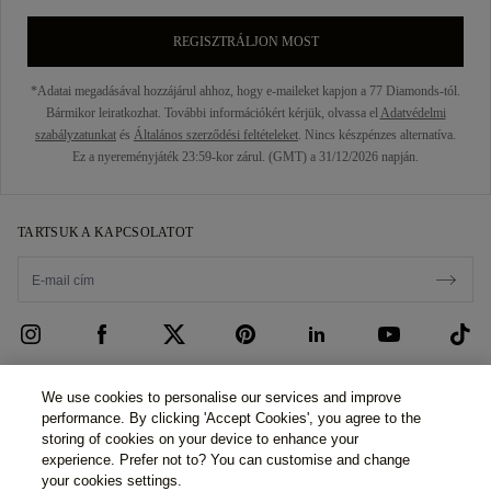
REGISZTRÁLJON MOST
*Adatai megadásával hozzájárul ahhoz, hogy e-maileket kapjon a 77 Diamonds-tól.
Bármikor leiratkozhat. További információkért kérjük, olvassa el
Adatvédelmi
szabályzatunkat
és
Általános szerződési feltételeket
. Nincs készpénzes alternatíva.
Ez a nyereményjáték 23:59-kor zárul. (GMT) a 31/12/2026 napján.
TARTSUK A KAPCSOLATOT
ÜGYFÉLSZOLGÁLAT
We use cookies to personalise our services and improve
performance. By clicking 'Accept Cookies', you agree to the
Kapcsolatfelvétel
RÓLUNK
storing of cookies on your device to enhance your
experience. Prefer not to? You can customise and change
Foglaljon időpontot
Történetünk
JOGI ÉS ADATVÉDELMI
your cookies settings.