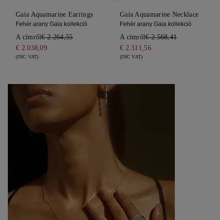
Gaia Aquamarine Earrings
Gaia Aquamarine Necklace
Fehér arany Gaia kollekció
Fehér arany Gaia kollekció
A címről
€ 2.264,55
A címről
€ 2.568,41
€ 2.038,09
€ 2.311,56
(INC VAT)
(INC VAT)