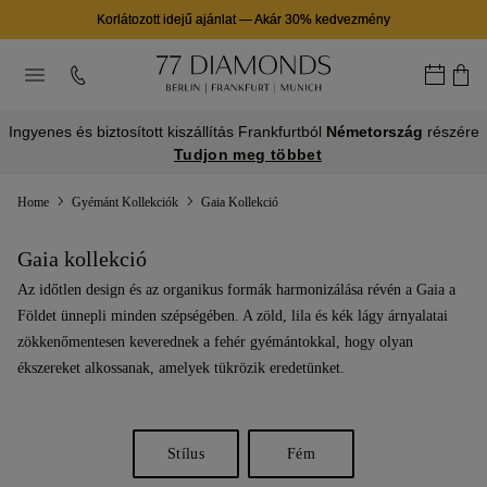
Korlátozott idejű ajánlat
—
Akár 30% kedvezmény
Ingyenes és biztosított kiszállítás Frankfurtból
Németország
részére
Tudjon meg többet
Home
Gyémánt Kollekciók
Gaia Kollekció
Gaia kollekció
Az időtlen design és az organikus formák harmonizálása révén a Gaia a
Földet ünnepli minden szépségében. A zöld, lila és kék lágy árnyalatai
zökkenőmentesen keverednek a fehér gyémántokkal, hogy olyan
ékszereket alkossanak, amelyek tükrözik eredetünket.
Stílus
Fém