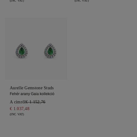
(INC VAT)
(INC VAT)
Aurelle Gemstone Studs
Fehér arany Gaia kollekció
A címről
€ 1.152,76
€ 1.037,48
(INC VAT)