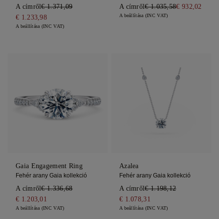
A címről
€ 1.371,09
A címről
€ 1.035,58
€ 932,02
A beállítása (INC VAT)
€ 1.233,98
A beállítása (INC VAT)
Gaia Engagement Ring
Azalea
Fehér arany Gaia kollekció
Fehér arany Gaia kollekció
A címről
€ 1.336,68
A címről
€ 1.198,12
€ 1.203,01
€ 1.078,31
A beállítása (INC VAT)
A beállítása (INC VAT)