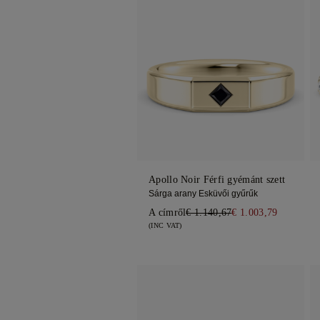
Apollo Noir Férfi gyémánt szett
Sárga arany Esküvői gyűrűk
A címről
€ 1.140,67
€ 1.003,79
(INC VAT)