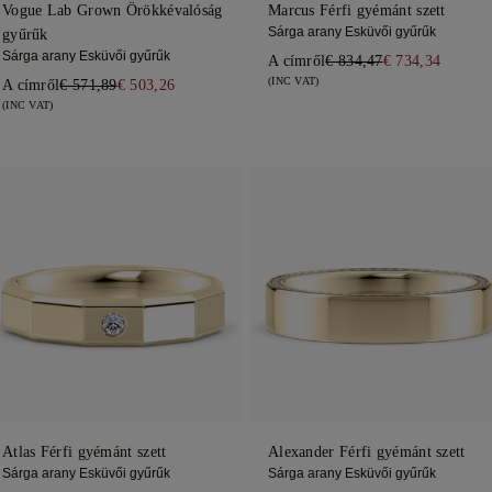
Vogue Lab Grown Örökkévalóság
Marcus Férfi gyémánt szett
Sárga arany Esküvői gyűrűk
gyűrűk
Sárga arany Esküvői gyűrűk
A címről
€ 834,47
€ 734,34
(INC VAT)
A címről
€ 571,89
€ 503,26
(INC VAT)
Atlas Férfi gyémánt szett
Alexander Férfi gyémánt szett
Sárga arany Esküvői gyűrűk
Sárga arany Esküvői gyűrűk