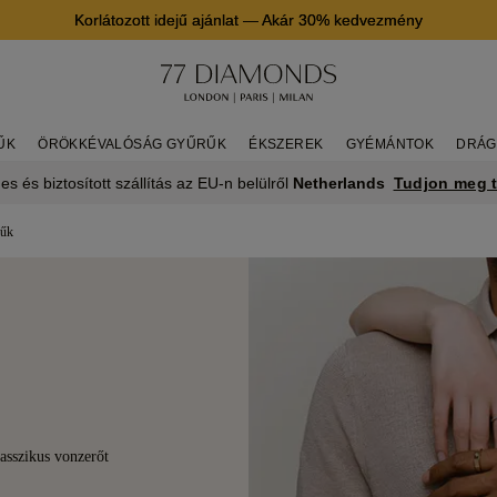
Korlátozott idejű ajánlat
—
Akár 30% kedvezmény
ŰK
ÖRÖKKÉVALÓSÁG GYŰRŰK
ÉKSZEREK
GYÉMÁNTOK
DRÁG
Tudjon meg 
es és biztosított szállítás az EU-n belülről
Netherlands
rűk
asszikus vonzerőt