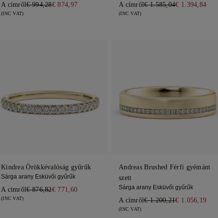
A címről
€ 994,28
€ 874,97
A címről
€ 1.585,04
€ 1.394,84
(INC VAT)
(INC VAT)
Kindrea Örökkévalóság gyűrűk
Andreas Brushed Férfi gyémánt
Sárga arany Esküvői gyűrűk
szett
Sárga arany Esküvői gyűrűk
A címről
€ 876,82
€ 771,60
(INC VAT)
A címről
€ 1.200,21
€ 1.056,19
(INC VAT)