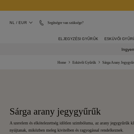
NL / EUR
Segítségre van szüksége?
ELJEGYZÉSI GYŰRŰK
ESKÜVŐI GYŰR
Ingyen
Home
Esküvői Gyűrűk
Sárga Arany Jegygyű
Sárga arany jegygyűrűk
A szerelem és elkötelezettség időtlen szimbóluma, az arany jegygyűrűk kl
nyújtanak, miközben meleg kivitelben és ragyogással rendelkeznek.