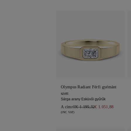
Olympus Radiant Férfi gyémánt
szett
Sárga arany Esküvői gyűrűk
A címről
€ 1.195,32
€ 1.051,88
(INC VAT)