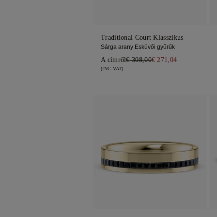
Traditional Court Klasszikus
Sárga arany Esküvői gyűrűk
A címről
€ 308,00
€ 271,04
(INC VAT)