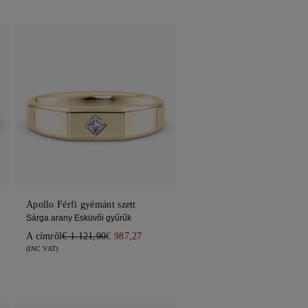
Apollo Férfi gyémánt szett
Sárga arany Esküvői gyűrűk
A címről
€ 1.121,90
€ 987,27
(INC VAT)