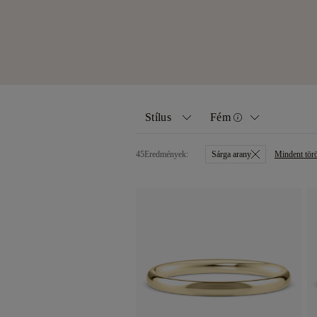
Stílus
Fém
45
Eredmények:
Sárga arany
Mindent törö
Minden
Sárga arany
Klasszikus
Fehér arany
Női gyémánt szett
Rózsa arany
Férfi gyémánt szett
Platina
Eternity Rings
Palládium