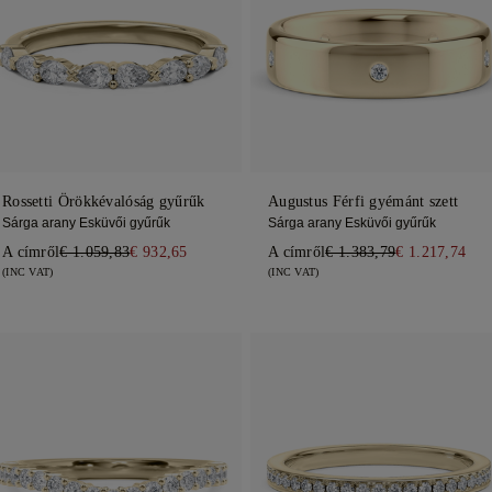
Rossetti Örökkévalóság gyűrűk
Augustus Férfi gyémánt szett
Sárga arany Esküvői gyűrűk
Sárga arany Esküvői gyűrűk
A címről
€ 1.059,83
€ 932,65
A címről
€ 1.383,79
€ 1.217,74
(INC VAT)
(INC VAT)