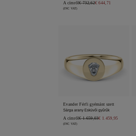
A címről
€ 732,62
€ 644,71
(INC VAT)
Evander Férfi gyémánt szett
Sárga arany Esküvői gyűrűk
A címről
€ 1.659,03
€ 1.459,95
(INC VAT)