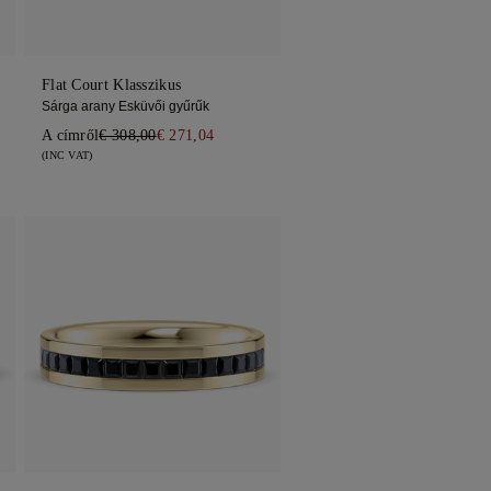
Flat Court Klasszikus
Sárga arany Esküvői gyűrűk
A címről
€ 308,00
€ 271,04
(INC VAT)