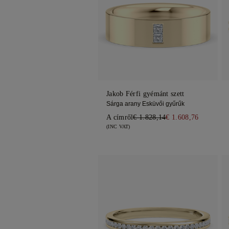
Jakob Férfi gyémánt szett
Sárga arany Esküvői gyűrűk
A címről
€ 1.828,14
€ 1.608,76
(INC VAT)