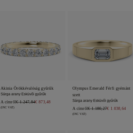
Akinia Örökkévalóság gyűrűk
Olympus Emerald Férfi gyémánt
Sárga arany Esküvői gyűrűk
szett
Sárga arany Esküvői gyűrűk
A címről
€ 1.247,84
€ 873,48
(INC VAT)
A címről
€ 1.180,27
€ 1.038,64
(INC VAT)