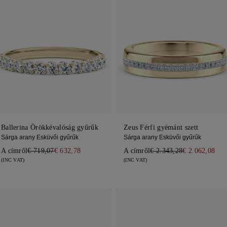
Ballerina Örökkévalóság gyűrűk
Zeus Férfi gyémánt szett
Sárga arany Esküvői gyűrűk
Sárga arany Esküvői gyűrűk
A címről
€ 719,07
€ 632,78
A címről
€ 2.343,28
€ 2.062,08
(INC VAT)
(INC VAT)