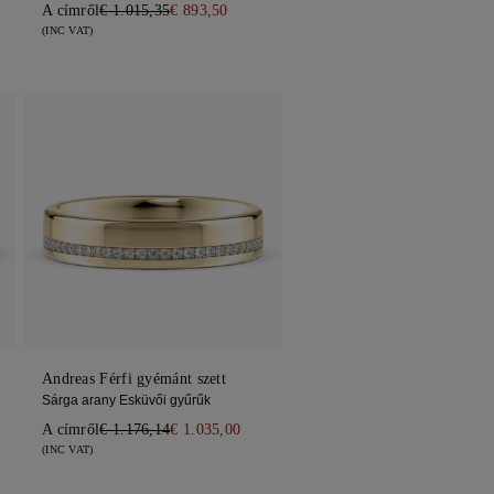
A címről
€ 1.015,35
€ 893,50
(INC VAT)
Andreas Férfi gyémánt szett
Sárga arany Esküvői gyűrűk
A címről
€ 1.176,14
€ 1.035,00
(INC VAT)