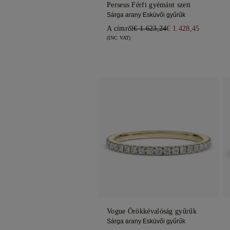
Perseus Férfi gyémánt szett
Sárga arany Esküvői gyűrűk
A címről
€ 1.623,24
€ 1.428,45
(INC VAT)
Vogue Örökkévalóság gyűrűk
Sárga arany Esküvői gyűrűk