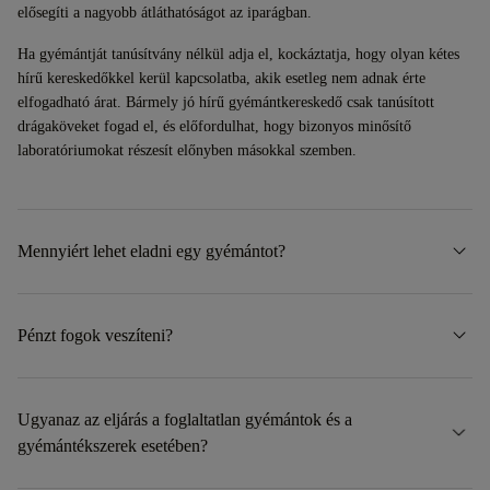
elősegíti a nagyobb átláthatóságot az iparágban.
Ha gyémántját tanúsítvány nélkül adja el, kockáztatja, hogy olyan kétes
hírű kereskedőkkel kerül kapcsolatba, akik esetleg nem adnak érte
elfogadható árat. Bármely jó hírű gyémántkereskedő csak tanúsított
drágaköveket fogad el, és előfordulhat, hogy bizonyos minősítő
laboratóriumokat részesít előnyben másokkal szemben.
Mennyiért lehet eladni egy gyémántot?
A gyémánt végső ára a méretétől és a 4C-minőségétől függ. Minél
ritkább és szebb a drágakő, annál nagyobb az értéke. A színes gyémántok
Pénzt fogok veszíteni?
is magasabb árat érhetnek el ritkaságuk miatt.
Hacsak gyémántja nem rendkívül értékes, nem rendelkezik olyan ritka
Ne feledje, hogy az árak a gyémánt méretével együtt exponenciálisan
tulajdonságokkal, amelyek általában nem találhatók meg a piacon, vagy
emelkednek, ami azt jelenti, hogy jelentős árkülönbség lehet például egy
Ugyanaz az eljárás a foglaltatlan gyémántok és a
nem régen vásárolta, mindig fennáll annak a kockázata, hogy
0,90 karátos és egy 1,00 karátos gyémánt között. Ezért mindig a legjobb,
gyémántékszerek esetében?
veszteséggel adja el. Ez előfordulhat, és ezt figyelembe kell vennie,
ha ellenőrzi az adott gyémántméretre vonatkozó átlagos gyémántárakat.
amikor eldönti, hogy eladja-e a termékét. A legjobb, ha előre tudja, mi az