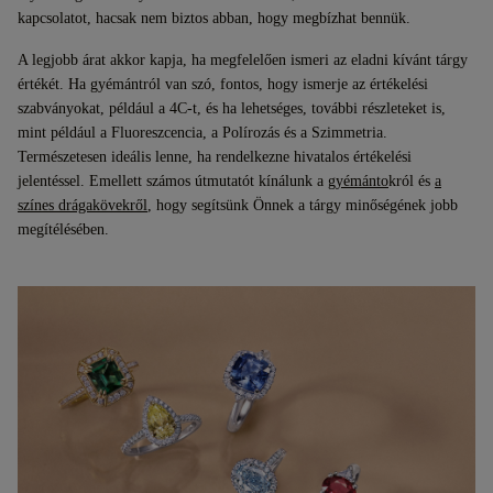
kapcsolatot, hacsak nem biztos abban, hogy megbízhat bennük.
A legjobb árat akkor kapja, ha megfelelően ismeri az eladni kívánt tárgy
értékét. Ha gyémántról van szó, fontos, hogy ismerje az értékelési
szabványokat, például a 4C-t, és ha lehetséges, további részleteket is,
mint például a Fluoreszcencia, a Polírozás és a Szimmetria.
Természetesen ideális lenne, ha rendelkezne hivatalos értékelési
jelentéssel. Emellett számos útmutatót kínálunk a
gyémánto
król és
a
színes drágakövekről
, hogy segítsünk Önnek a tárgy minőségének jobb
megítélésében.