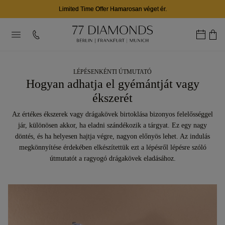
Limited Time Offer Hamarosan véget ér.
LÉPÉSENKÉNTI ÚTMUTATÓ
Hogyan adhatja el gyémántját vagy
ékszerét
Az értékes ékszerek vagy drágakövek birtoklása bizonyos felelősséggel
jár, különösen akkor, ha eladni szándékozik a tárgyat. Ez egy nagy
döntés, és ha helyesen hajtja végre, nagyon előnyös lehet. Az indulás
megkönnyítése érdekében elkészítettük ezt a lépésről lépésre szóló
útmutatót a ragyogó drágakövek eladásához.