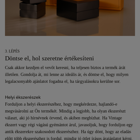
3. LÉPÉS
Döntse el, hol szeretne értékesíteni
Csak akkor kezdjen el vevőt keresni, ha teljesen biztos a termék árát
illetően. Gondolja át, mi lenne az ideális ár, és döntse el, hogy milyen
legalacsonyabb ajánlatot fogadna el, ha tárgyalásokra kerülne sor.
Helyi ékszerészek
Forduljon a helyi ékszerészéhez, hogy megkérdezze, hajlandó-e
megvásárolni az Ön termékét. Mindig a legjobb, ha olyan ékszerészt
választ, aki jó hírnévnek örvend, és akiben megbízhat. Ha Vintage
ékszert vagy régi vágású gyémántot árul, javasoljuk, hogy forduljon egy
antik ékszerekre szakosodott ékszerészhez. Ha úgy dönt, hogy az eladás
előtt több ékszerészhez is fordul, mindig jó ötlet írásos árajánlatot kérni.