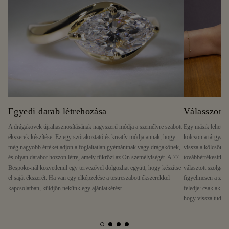
Egyedi darab létrehozása
Válasszon k
A drágakövek újrahasznosításának nagyszerű módja a személyre szabott
Egy másik lehetősé
ékszerek készítése. Ez egy szórakoztató és kreatív módja annak, hogy
kölcsön a tárgyáért
még nagyobb értéket adjon a foglaltatlan gyémántnak vagy drágakőnek,
vissza a kölcsönt, 
és olyan darabot hozzon létre, amely tükrözi az Ön személyiségét. A 77
továbbértékesíthet
Bespoke-nál közvetlenül egy tervezővel dolgozhat együtt, hogy készítse
választott szolgált
el saját ékszerét. Ha van egy elképzelése a testreszabott ékszerekkel
figyelmesen a zálo
kapcsolatban, küldjön nekünk egy ajánlatkérést.
feledje: csak akko
hogy vissza tudja f