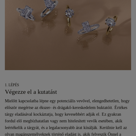
1. LÉPÉS
Végezze el a kutatást
Mielőtt kapcsolatba lépne egy potenciális vevővel, elengedhetetlen, hogy
először megértse az ékszer- és drágakő-kereskedelem buktatóit. Értékes
tárgy eladásával kockáztatja, hogy kevesebbért adják el. Ez gyakran
fordul elő megbízhatatlan vagy nem hitelesített vevők esetében, akik
leértékelik a tárgyát, és a legalacsonyabb árat kínálják. Kerülnie kell az
olyan magánszemélyeknek történő eladást is, akik felveszik Önnel a