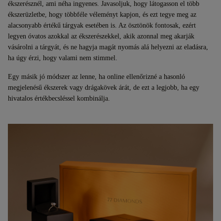
ékszerésznél, ami néha ingyenes. Javasoljuk, hogy látogasson el több
ékszerüzletbe, hogy többféle véleményt kapjon, és ezt tegye meg az
alacsonyabb értékű tárgyak esetében is. Az ösztönök fontosak, ezért
legyen óvatos azokkal az ékszerészekkel, akik azonnal meg akarják
vásárolni a tárgyát, és ne hagyja magát nyomás alá helyezni az eladásra,
ha úgy érzi, hogy valami nem stimmel.
Egy másik jó módszer az lenne, ha online ellenőrizné a hasonló
megjelenésű ékszerek vagy drágakövek árát, de ezt a legjobb, ha egy
hivatalos értékbecsléssel kombinálja.