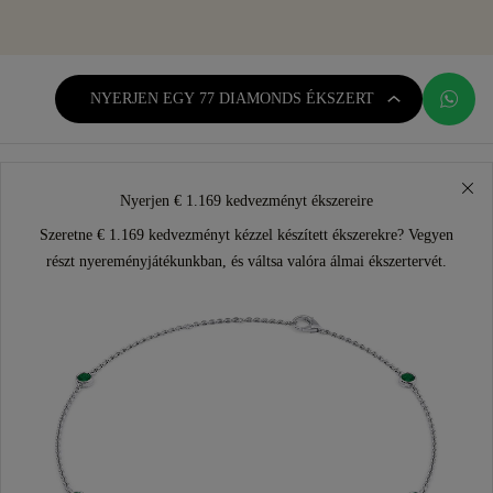
NYERJEN EGY 77 DIAMONDS ÉKSZERT
Nyerjen € 1.169 kedvezményt ékszereire
Szeretne € 1.169 kedvezményt kézzel készített ékszerekre? Vegyen
részt nyereményjátékunkban, és váltsa valóra álmai ékszertervét.