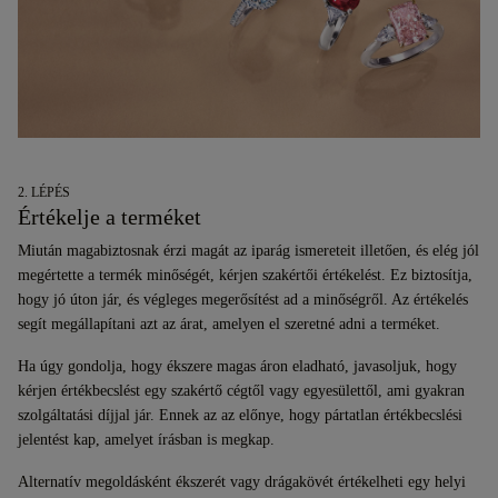
2. LÉPÉS
Értékelje a terméket
Miután magabiztosnak érzi magát az iparág ismereteit illetően, és elég jól
megértette a termék minőségét, kérjen szakértői értékelést. Ez biztosítja,
hogy jó úton jár, és végleges megerősítést ad a minőségről. Az értékelés
segít megállapítani azt az árat, amelyen el szeretné adni a terméket.
Ha úgy gondolja, hogy ékszere magas áron eladható, javasoljuk, hogy
kérjen értékbecslést egy szakértő cégtől vagy egyesülettől, ami gyakran
szolgáltatási díjjal jár. Ennek az az előnye, hogy pártatlan értékbecslési
jelentést kap, amelyet írásban is megkap.
Alternatív megoldásként ékszerét vagy drágakövét értékelheti egy helyi