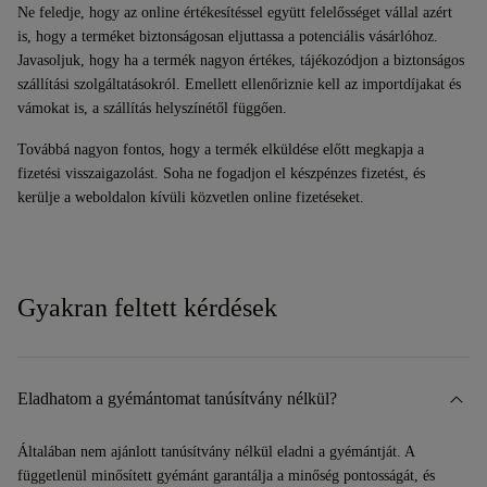
Ne feledje, hogy az online értékesítéssel együtt felelősséget vállal azért
is, hogy a terméket biztonságosan eljuttassa a potenciális vásárlóhoz.
Javasoljuk, hogy ha a termék nagyon értékes, tájékozódjon a biztonságos
szállítási szolgáltatásokról. Emellett ellenőriznie kell az importdíjakat és
vámokat is, a szállítás helyszínétől függően.
Továbbá nagyon fontos, hogy a termék elküldése előtt megkapja a
fizetési visszaigazolást. Soha ne fogadjon el készpénzes fizetést, és
kerülje a weboldalon kívüli közvetlen online fizetéseket.
Gyakran feltett kérdések
Eladhatom a gyémántomat tanúsítvány nélkül?
Általában nem ajánlott tanúsítvány nélkül eladni a gyémántját. A
függetlenül minősített gyémánt garantálja a minőség pontosságát, és