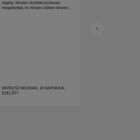
végéig. Minden részletet pontosan
jegygyűrűm nagyon 
megoldottak, és minden időben készen
örülök
állt. Nagyon örülnénk az élménynek, és
nagyon ajánljuk mindenkinek, aki
gyönyörű, jól megmunkált esküvői gyűrűt
keres.
MATEUSZ WOZNIAK, 10 NAPOKKAL
EZELŐTT
SHELLEY, 19 NAP