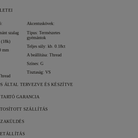
LETEI
ó:
Akcentuskövek:
mánt szalag
Típus: Természetes
gyémántok
 (18k)
Teljes súly: kb. 0.18ct
20 mm
A beállítása: Thread
Színes: G
Tisztaság: VS
 Thread
DS ÁLTAL TERVEZVE ÉS KÉSZÍTVE
tés művészete, a 77 Diamonds
 TARTÓ GARANCIA
arabról darabra.
inden vásárlásához élethosszig tartó
ZTOSÍTOTT SZÁLLÍTÁS
rtási hibákra. A szükséges javítások
tség ingyenes, függetlenül attól, hogy
észletek a
SSZAKÜLDÉS
Feltételekben
.
 vagy a DHL különleges kézbesítési
t teljes mértékben, a vásárlást 30
keresztül kockázatmentesen és teljes
RETÁLLÍTÁS