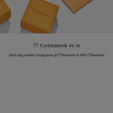
77 Gyémántok és te
Jelölj meg minket Instagramon @77Diamonds és #My77Diamonds