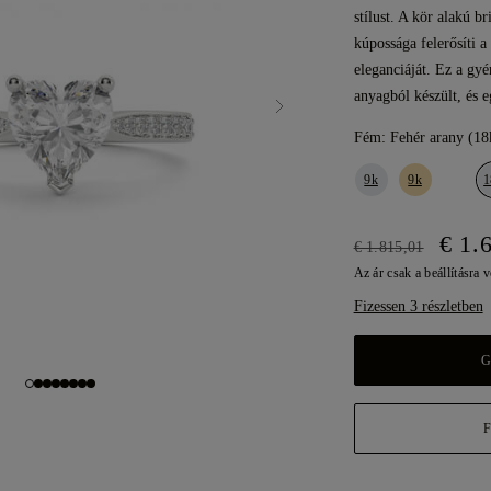
stílust. A kör alakú b
kúpossága felerősíti 
eleganciáját. Ez a gy
anyagból készült, és e
Fém:
Fehér arany (18
9k
9k
1
€ 1.
€ 1.815,01
Az ár csak a beállításra 
Fizessen 3 részletben
G