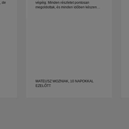
, de
végéig. Minden részletet pontosan
megoldottak, és minden időben készen
állt. Nagyon örülnénk az élménynek, és
og.
nagyon ajánljuk mindenkinek, aki
gyönyörű, jól megmunkált esküvői gyűrűt
keres.
MATEUSZ WOZNIAK, 10 NAPOKKAL
EZELŐTT