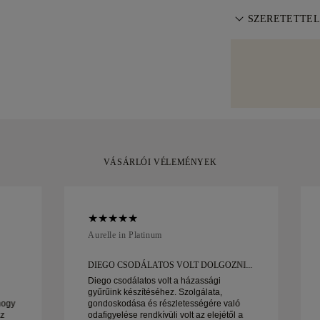
napon belül viss
körűen biztosít
A tökéletes ill
Feltételekben
SZERETETTEL
.
háza elé. Minde
ingyenes méretál
elkerüljük a szá
Különös gondoss
szabályzatban
.
Bizonyos nagy é
készült darabja
szállítási szolg
elegánsan csoma
Amit vagy a Bri
vásárlással, 30
kicserélheti azt.
VÁSÁRLÓI VÉLEMÉNYEK
Aurelle in Platinum
DIEGO CSODÁLATOS VOLT DOLGOZNI...
Diego csodálatos volt a házassági
gyűrűink készítéséhez. Szolgálata,
hogy
gondoskodása és részletességére való
az
odafigyelése rendkívüli volt az elejétől a