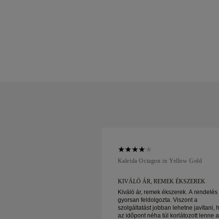
ellow Gold
Kaleida Octagon in Yellow Gold
EMEK ÉKSZEREK
KIVÁLÓ ÁR, REMEK ÉKSZEREK
 ékszerek. A rendelés
Kiváló ár, remek ékszerek. A rendelés
zta. Viszont a
gyorsan feldolgozta. Viszont a
bban lehetne javítani, hogy
szolgáltatást jobban lehetne javítani, 
túl korlátozott lenne az
az időpont néha túl korlátozott lenne 