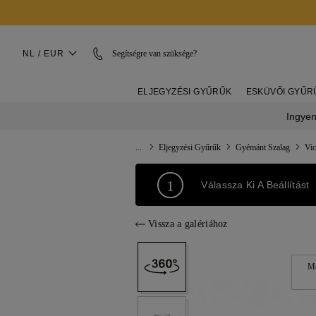
NL / EUR
Segítségre van szüksége?
ELJEGYZÉSI GYŰRŰK
ESKÜVŐI GYŰR
Ingyen
...
Eljegyzési Gyűrűk
Gyémánt Szalag
Vic
1
Válassza Ki A Beállítást
Vissza a galériához
Mo