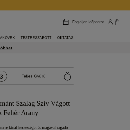
Foglaljon időpontot
AKÖVEK
TESTRESZABOTT
OKTATÁS
többet
3
Teljes Gyűrű
émánt Szalag Szív Vágott
 Fehér Arany
zerre kínál kecsességet és magával ragadó