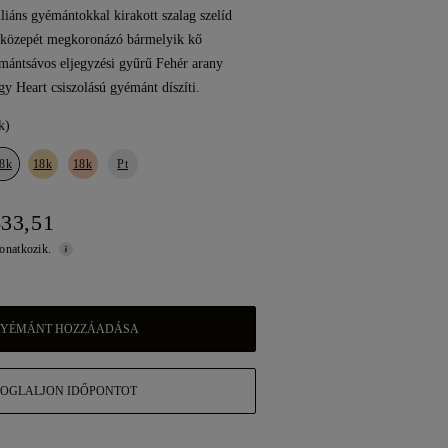
riliáns gyémántokkal kirakott szalag szelíd
a közepét megkoronázó bármelyik kő
émántsávos eljegyzési gyűrű Fehér arany
gy Heart csiszolású gyémánt díszíti.
k)
8k
18k
18k
Pt
633,51
vonatkozik.
YÉMÁNT HOZZÁADÁSA
FOGLALJON IDŐPONTOT