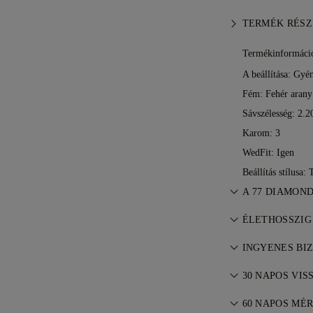
TERMÉK RÉSZ
Termékinformáci
A beállítása: Gyé
Fém:
Fehér arany
Sávszélesség: 2.
Karom: 3
WedFit: Igen
Beállítás stílusa:
A 77 DIAMON
Az ékszerkészí
ÉLETHOSSZIG
mestereitől — d
A 77 Diamonds m
INGYENES BI
garancia jár gyá
Minden postaköl
díjmentesek. R
30 NAPOS VI
hol él. A FedEx
Ha nem elégedet
szolgáltatásán 
60 NAPOS MÉ