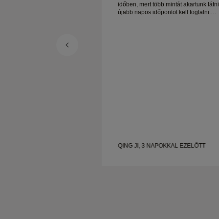
b mintát akartunk látni, de
időben, mert több mintát akartunk látni
ontot kell foglalni.
újabb napos időpontot kell foglalni.
 tapasztalat, jó
Összességében jó tapasztalat, jó
ek. A feleségem boldog.
minőségű ékszerek. A feleségem bold
POKKAL EZELŐTT
QING JI, 3 NAPOKKAL EZELŐTT