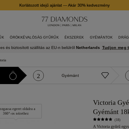
Korlátozott idejű ajánlat
—
Akár 30% kedvezmény
ŰK
ÖRÖKKÉVALÓSÁG GYŰRŰK
ÉKSZEREK
GYÉMÁNTOK
DRÁG
Tudjon meg 
es és biztosított szállítás az EU-n belülről
Netherlands
toria
2
Gyémánt
Victoria Gy
zgassa egeret oldalra a
Gyémánt 18k
360°-os nézethez
(18)
A Victoria gyűrű egys