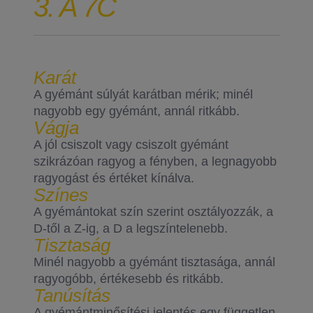
3. A 7C
Karát
A gyémánt súlyát karátban mérik; minél
nagyobb egy gyémánt, annál ritkább.
Vágja
A jól csiszolt vagy csiszolt gyémánt
szikrázóan ragyog a fényben, a legnagyobb
ragyogást és értéket kínálva.
Színes
A gyémántokat szín szerint osztályozzák, a
D-től a Z-ig, a D a legszíntelenebb.
Tisztaság
Minél nagyobb a gyémánt tisztasága, annál
ragyogóbb, értékesebb és ritkább.
Tanúsítás
A gyémántminősítési jelentés egy független