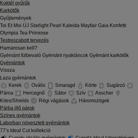
Koktél gyűrűk
Karkötők
Gyűjtemények
Toi Et Moi
ÚJ
Starlight
Pearl
Kaleida
Mayfair
Gaia
Konfetti
Olympia
Tea
Primrose
Testreszabott tervezés
Hamarosan kell?
Gyémánt fülbevaló
Gyémánt nyakláncok
Gyémánt karkötők
Gyémántok
Vissza
Laza gyémántok
Kerek
Ovális
Smaragd
Körte
Sugárzó
Párna
Hercegnő
Sátor
Szív
Asscher
Kites/Shields
Régi vágások
Háromszögek
Párba illő párok
Színes gyémántok
Laborban növesztett gyémántok
77's Ideal Cut kollekció
Cupido ideális gyémántok
Cupid's Ideal laboratóriumi