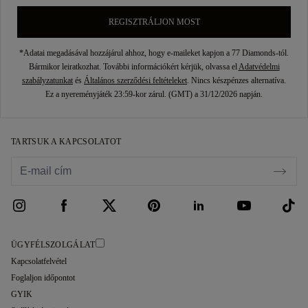
REGISZTRÁLJON MOST
*Adatai megadásával hozzájárul ahhoz, hogy e-maileket kapjon a 77 Diamonds-tól.
Bármikor leiratkozhat. További információkért kérjük, olvassa el
Adatvédelmi
szabályzatunkat
és
Általános szerződési feltételeket
. Nincs készpénzes alternatíva.
Ez a nyereményjáték 23:59-kor zárul. (GMT) a 31/12/2026 napján.
TARTSUK A KAPCSOLATOT
ÜGYFÉLSZOLGÁLAT
Kapcsolatfelvétel
Foglaljon időpontot
GYIK