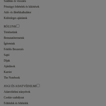
Szállítás és visszáru
Pénzügyi feltételek és kikötések
Adó- és illetékkalkulátor
Különleges ajánlatok
RÓLUNK
Történetünk
Bemutatótermeink
Ígéreteink
Felelős Beszerzés
Sajtó
Díjak
Ajánlások
Karrier
The Notebook
JOGI ÉS ADATVÉDELMI
Adatvédelmi irányelvek
Cookie szabályzat
Feltételek és feltételek