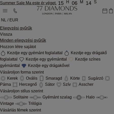
H
M
S
15
06
14
Summer Sale Ma este ér véget.
NL / EUR
Eljegyzési gyűrűk
Vissza
Minden eljegyzési gyűrűk
Hozzon létre sajátot
Kezdje egy gyémánt foglalattal
Kezdje egy drágakő
foglalattal
Kezdje egy gyémánttal
Kezdje színes
gyémánttal
Kezdje egy drágakővel
Vásároljon forma szerint
Kerek
Ovális
Smaragd
Körte
Sugárzó
Párna
Hercegnő
Sátor
Szív
Asscher
Vásároljon stílus szerint
Solitaire
Gyémánt szalag
Halo
Vintage
Trilógia
Vásárlás fémek szerint