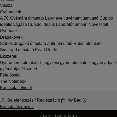
Vissza
Gyémántok
A 7C
Gyémánt útmutató
Lab-nevelt gyémánt útmutató
Cupido
ideális vágása
Cupido Ideális Laboratóriumban Növesztett
Gyémánt
Drágakövek
Színes drágakő útmutató
Zafír útmutató
Rubin útmutató
Smaragd útmutató
Pearl Guide
Ékszerek
Gyűrűméret útmutató
Eljegyzési gyűrű útmutató
Hogyan adja el
gyémántját/ékszerét
Felelősség
The Notebook
Kapcsolatfelvétel
Bejelentkezés / Regisztráció
My Bag
Bemutatótermeink
FOGLALJON IDŐPONTOT