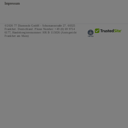
Impressum
©2026 77 Diamonds GmbH -
Schumannstraße 27. 60325
Frankfurt. Deutschland.
Phone Number:
+49 (0) 69 9754
6177,
Handelsregisternummer: HR B 115026 (Amtsgericht
Frankfurt am Main)