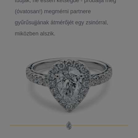
tudják, ne essen kétségbe - próbálja meg
(óvatosan!) megmérni partnere
gyűrűsujjának átmérőjét egy zsinórral,
miközben alszik.