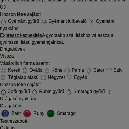
ÚJ
Hozzon létre sajátot
Gyémánt gyűrű
Gyémánt fülbevaló
Gyémánt
nyaklánc
Expressz kézbesítés
A gyorsabb szállításhoz válassza a
gyorsszállítású gyémántjainkat.
Drágakövek
Vissza
Vásároljon forma szerint
Kerek
Ovális
Körte
Párna
Sátor
Szív
Téglalap alakú
Négyzet
Egyéb
Hozzon létre sajátot
Zafír gyűrű
Rubin gyűrű
Smaragd gyűrű
Drágakő nyaklánc
Drágakövek
Zafír
Ruby
Smaragd
Testreszabott
Oktatás