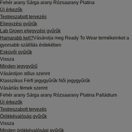
Fehér arany
Sárga arany
Rózsaarany
Platina
Új érkezők
Testreszabott tervezés
Eljegyzési gyűrűk
Lab Grown eljegyzési gyűrűk
Hamarabb kell?
Vásárolja meg Ready To Wear termékeinket a
gyorsabb szállítás érdekében
Esküvői gyűrűk
Vissza
Minden jegygyűrű
Vásároljon stílus szerint
Klasszikus
Férfi jegygyűrűk
Női jegygyűrűk
Vásárlás fémek szerint
Fehér arany
Sárga arany
Rózsaarany
Platina
Palládium
Új érkezők
Testreszabott tervezés
Örökkévalóság gyűrűk
Vissza
Minden örökkévalósági gyűrűk