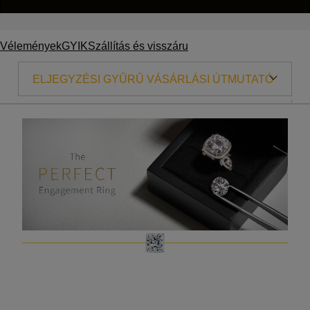
Vélemények
GYIK
Szállítás és visszáru
ELJEGYZÉSI GYŰRŰ VÁSÁRLÁSI ÚTMUTATÓ
A 7CS
GYÉMÁNT VÁSÁRLÁSI ÚTMUTATÓ
GYŰRŰMÉRETEK
TÖRTÉNETÜNK