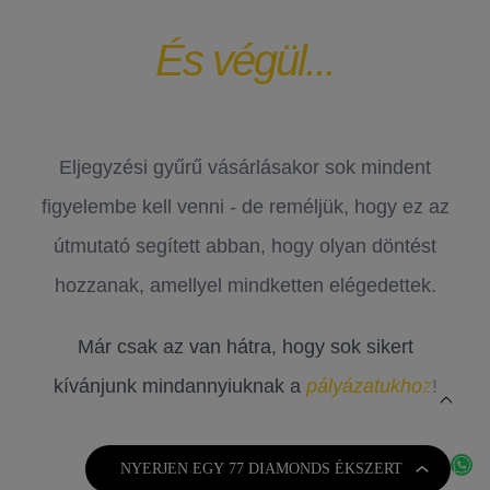
És végül...
Eljegyzési gyűrű vásárlásakor sok mindent
figyelembe kell venni - de reméljük, hogy ez az
útmutató segített abban, hogy olyan döntést
hozzanak, amellyel mindketten elégedettek.
Már csak az van hátra, hogy sok sikert
kívánjunk mindannyiuknak a
pályázatukhoz
!
NYERJEN EGY 77 DIAMONDS ÉKSZERT