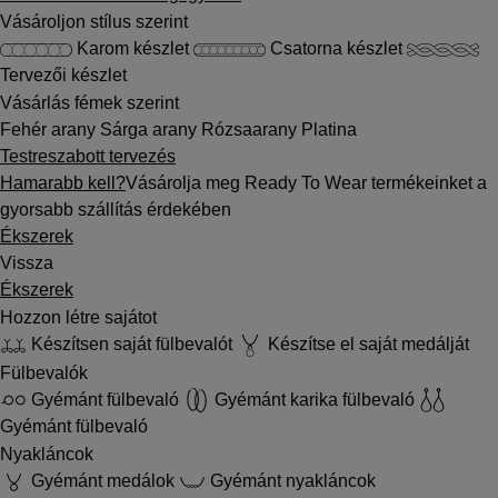
Vásároljon stílus szerint
Karom készlet
Csatorna készlet
Tervezői készlet
Vásárlás fémek szerint
Fehér arany
Sárga arany
Rózsaarany
Platina
Testreszabott tervezés
Hamarabb kell?
Vásárolja meg Ready To Wear termékeinket a
gyorsabb szállítás érdekében
Ékszerek
Vissza
Ékszerek
Hozzon létre sajátot
Készítsen saját fülbevalót
Készítse el saját medálját
Fülbevalók
Gyémánt fülbevaló
Gyémánt karika fülbevaló
Gyémánt fülbevaló
Nyakláncok
Gyémánt medálok
Gyémánt nyakláncok