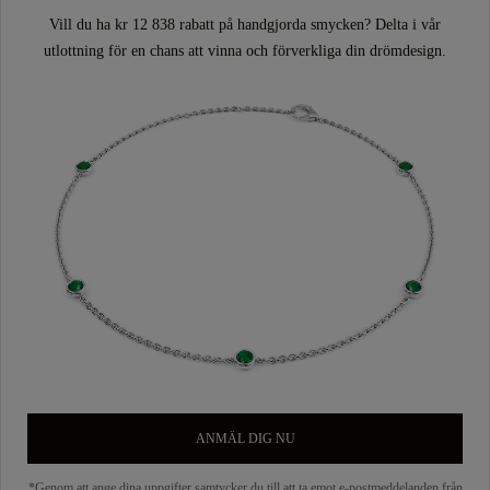
Vill du ha kr 12 838 rabatt på handgjorda smycken? Delta i vår
utlottning för en chans att vinna och förverkliga din drömdesign.
ANMÄL DIG NU
*Genom att ange dina uppgifter samtycker du till att ta emot e-postmeddelanden från