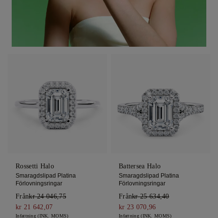
Rossetti Halo
Battersea Halo
Smaragdslipad Platina
Smaragdslipad Platina
Förlovningsringar
Förlovningsringar
Från
kr 24 046,75
Från
kr 25 634,40
kr 21 642,07
kr 23 070,96
Infattning (INK. MOMS)
Infattning (INK. MOMS)