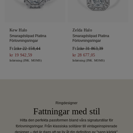
Kew Halo
Zelda Halo
Smaragdslipad Platina
Smaragdslipad Platina
Förlovningsringar
Förlovningsringar
Från
kr 22 158,44
Från
kr 31 863,39
kr 19 942,59
kr 28 677,05
Infattning (INK. MOMS)
Infattning (INK. MOMS)
Ringdesigner
Fattningar med stil
Hitta den perfekta passformen bland våra signaturstilar för
förlovningsringar. Från klassiska solitärer till vintageinspirerade
designer – det är dags att ge liv åt din definition av "sann kärlek".