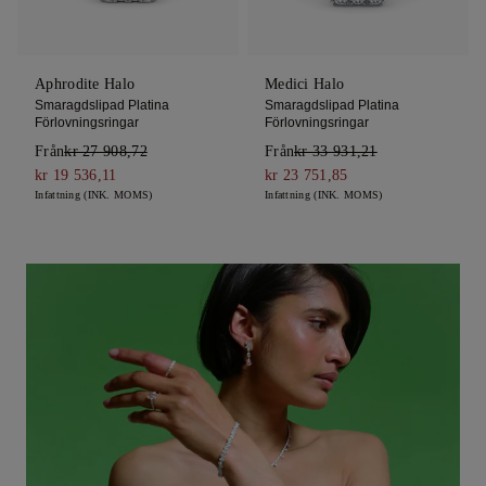
Aphrodite Halo
Medici Halo
Smaragdslipad Platina
Smaragdslipad Platina
Förlovningsringar
Förlovningsringar
Från
kr 27 908,72
Från
kr 33 931,21
kr 19 536,11
kr 23 751,85
Infattning (INK. MOMS)
Infattning (INK. MOMS)