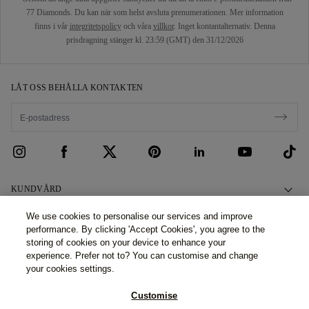
77 Diamonds. Du kan när som helst avsluta prenumerationen. Mer information
finns i vår
integritetspolicy
och våra
villkor
. Inget kontantalternativ. Denna
prisdragning stänger kl. 23:59 (GMT) den 31/12/2026
LÅT OSS BEHÅLLA KONTAKTEN
KUNDVÅRD
Kontakta oss
OM OSS
We use cookies to personalise our services and improve
performance. By clicking 'Accept Cookies', you agree to the
Boka ett möte
Vår Historia
JURIDISKT MEDDELANDE OCH INTEGRITET
storing of cookies on your device to enhance your
Frågor och svar
experience. Prefer not to? You can customise and change
Våra Showrooms
Sekretesspolicy
your cookies settings.
Leverans och retur
Våra Löften
Policy för cookies
Showroom-kollektioner & tjänster (Svenska filialen): ©2026 77
Customise
Finansregler och villkor
Ansvarsfull Anskaffning
Diamonds filial Sweden - Västra Trädgårdsgatan 15 - 111 53 -
Regler och villkor