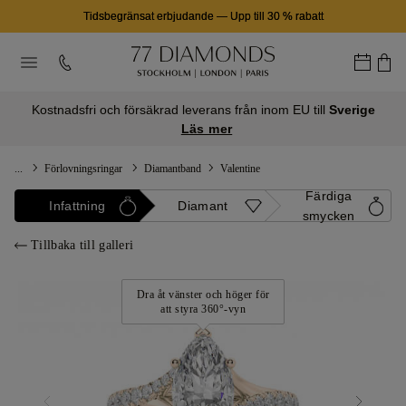
Tidsbegränsat erbjudande
—
Upp till 30 % rabatt
Kostnadsfri och försäkrad leverans från inom EU till
Sverige
Läs mer
...
Förlovningsringar
Diamantband
Valentine
Färdiga
Infattning
Diamant
smycken
Tillbaka till galleri
Dra åt vänster och höger för
att styra 360°-vyn