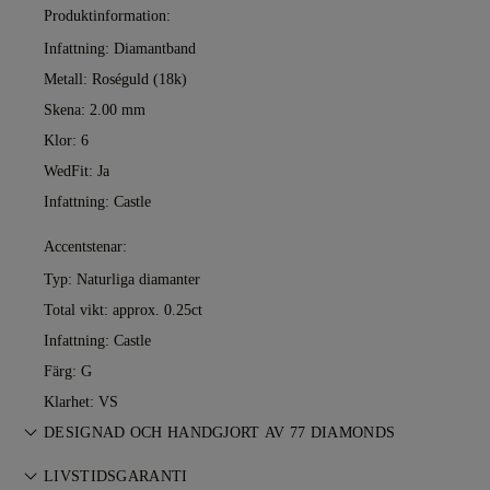
Produktinformation:
Infattning: Diamantband
Metall:
Roséguld (18k)
Skena: 2.00 mm
Klor: 6
WedFit: Ja
Infattning: Castle
Accentstenar:
Typ: Naturliga diamanter
Total vikt: approx. 0.25ct
Infattning: Castle
Färg: G
Klarhet: VS
DESIGNAD OCH HANDGJORT AV 77 DIAMONDS
Konsten att skapa smycken, förfinad av 77 Diamonds
LIVSTIDSGARANTI