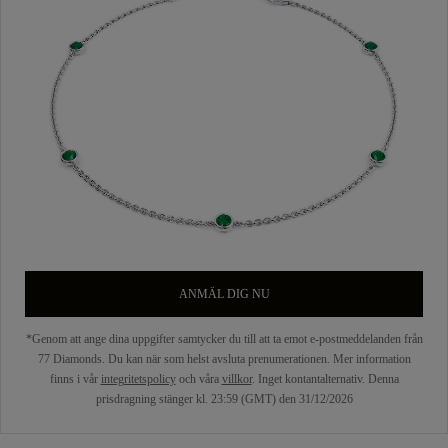
ANMÄL DIG NU
*Genom att ange dina uppgifter samtycker du till att ta emot e-postmeddelanden från
77 Diamonds. Du kan när som helst avsluta prenumerationen. Mer information
finns i vår
integritetspolicy
och våra
villkor
. Inget kontantalternativ. Denna
prisdragning stänger kl. 23:59 (GMT) den 31/12/2026