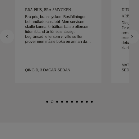
BRA PRIS, BRA SMYCKEN
DIEGO V
ARBETA M
Bra pris, bra smycken. Beställningen
behandlades snabbt. Men servicen
Diego var 
skulle kunna förbättras bättre eftersom
för våra v
tiden ibland är för tidsmässigt
omsorg oc
begränsad, eftersom vi ville se fler
enastående 
prover men måste boka en annan dag.
detalj hant
Överlag bra upplevelse, smycken av
klart i tid
hög kvalitet. Frun är lycklig.
med uppl
honom varm
vackra, vä
MATEUSZ
QING JI, 3 DAGAR SEDAN
SEDAN