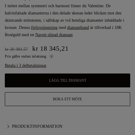
I mötet mellan symmetri och harmoni finner du Valentine. De
halvinfattade diamanterna i den delade skenan leder blicken mot den
skimrande mittstenen, i sällskap av två hemliga diamanter inbäddade i
kronan. Denna
förlovningsring
med
diamantband
är tillverkad i 18K
Roséguld med en
Navett-slipad diamant
.
kr 18 345,21
kr 20 383,57
Pris gäller endast infattning.
Betala i 3 delbetalningar
LÄGG TILL DIAMANT
BOKA ETT MÖTE
PRODUKTINFORMATION