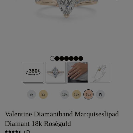
9k
9k
18k
18k
18k
Pt
Valentine Diamantband Marquiseslipad
Diamant 18k Roséguld
(17)