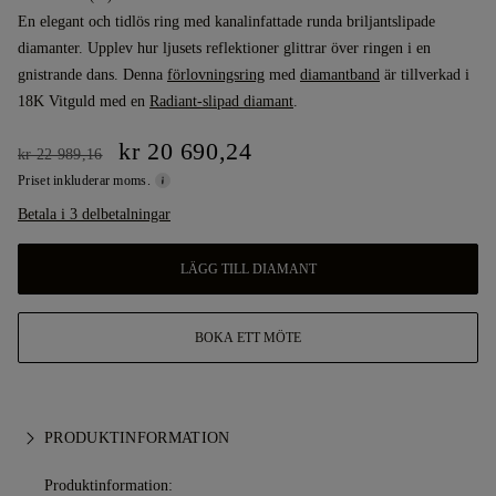
En elegant och tidlös ring med kanalinfattade runda briljantslipade
diamanter. Upplev hur ljusets reflektioner glittrar över ringen i en
gnistrande dans. Denna
förlovningsring
med
diamantband
är tillverkad i
18K Vitguld med en
Radiant-slipad diamant
.
kr 20 690,24
kr 22 989,16
Priset inkluderar moms.
Betala i 3 delbetalningar
LÄGG TILL DIAMANT
BOKA ETT MÖTE
PRODUKTINFORMATION
Produktinformation: