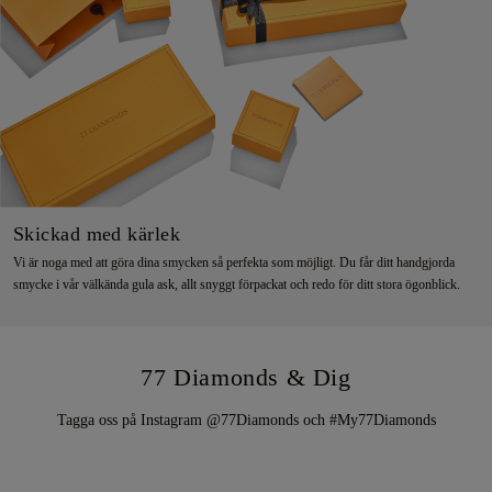
Skickad med kärlek
Vi är noga med att göra dina smycken så perfekta som möjligt. Du får ditt handgjorda
smycke i vår välkända gula ask, allt snyggt förpackat och redo för ditt stora ögonblick.
77 Diamonds & Dig
Tagga oss på Instagram @77Diamonds och #My77Diamonds