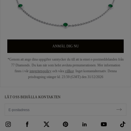
ANMÄL DIG NU
*Genom att ange dina uppgifter samtycker du till att ta emot e-postmeddelanden från
77 Diamonds. Du kan när som helst avsluta prenumerationen. Mer information
finns i vår
integritetspolicy
och våra
villkor
. Inget kontantalternativ. Denna
prisdragning stänger kl. 23:59 (GMT) den 31/12/2026
LÅT OSS BEHÅLLA KONTAKTEN