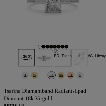
9k
9k
18k
18k
18k
Pt
Tsarina Diamantband Radiantslipad
Diamant 18k Vitguld
(31)