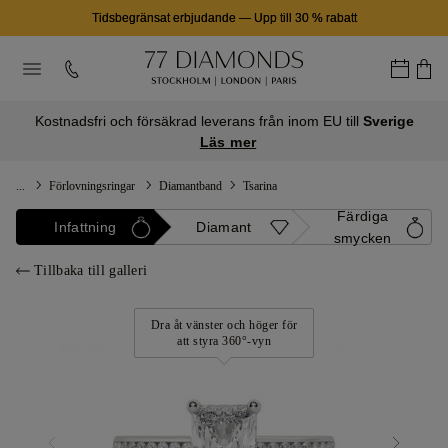
Tidsbegränsat erbjudande
—
Upp till 30 % rabatt
Kostnadsfri och försäkrad leverans från inom EU till
Sverige
Läs mer
...
Förlovningsringar
Diamantband
Tsarina
Färdiga
Infattning
Diamant
smycken
Tillbaka till galleri
Dra åt vänster och höger för
att styra 360°-vyn