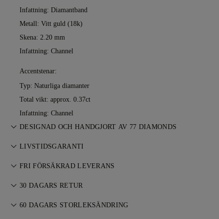
Infattning: Diamantband
Metall:
Vitt guld (18k)
Skena: 2.20 mm
Infattning: Channel
Accentstenar:
Typ: Naturliga diamanter
Total vikt: approx. 0.37ct
Infattning: Channel
DESIGNAD OCH HANDGJORT AV 77 DIAMONDS
Konsten att skapa smycken, förfinad av 77 Diamonds
LIVSTIDSGARANTI
mästare — ett smycke i taget.
Vid köp hos 77 Diamonds ingår livstidsgaranti mot
FRI FÖRSÄKRAD LEVERANS
tillverkningsfel. Nödvändiga reparationer utförs kostnadsfritt.
Allt porto är gratis, oavsett var du bor. Vi skickar ditt föremål
Läs mer i våra
30 DAGARS RETUR
villkor
.
riskfritt och fullt försäkrat via FedEx eller DHL
Om du inte är helt nöjd kan du returnera eller byta ditt köp
specialleveransservice, direkt till din ytterdörr. Vi försäkrar alla
60 DAGARS STORLEKSÄNDRING
inom 30 dagar. Se våra
villkor
.
våra beställningar för att undvika eventuella problem med