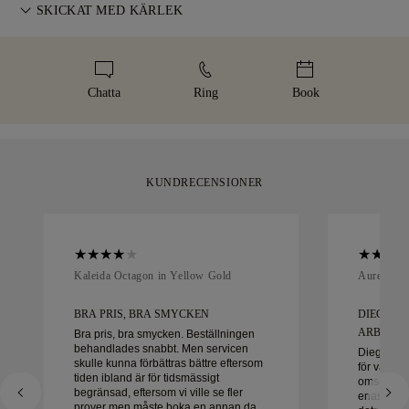
För perfekt passform erbjuder 77 Diamonds kostnadsfri
SKICKAT MED KÄRLEK
leveransen. För vissa varor med högt värde använder vi en
storleksändring inom 60 dagar efter leverans. Läs mer i vår
specialiserad frakttjänst som Malca-Amit eller Brinks. Skulle
Vi lägger stor omsorg i varje smycke. Ditt handgjorda smycke
storlekspolicy
.
du inte vara helt nöjd med ditt köp kan du returnera eller byta
levereras i vår ikoniska gula ask — elegant inslaget och redo
det inom 30 dagar.
för ditt ögonblick.
Chatta
Ring
Book
KUNDRECENSIONER
Kaleida Octagon in Yellow Gold
Aurelle in
BRA PRIS, BRA SMYCKEN
DIEGO V
ARBETA M
Bra pris, bra smycken. Beställningen
behandlades snabbt. Men servicen
Diego var 
skulle kunna förbättras bättre eftersom
för våra v
tiden ibland är för tidsmässigt
omsorg oc
begränsad, eftersom vi ville se fler
enastående 
prover men måste boka en annan dag.